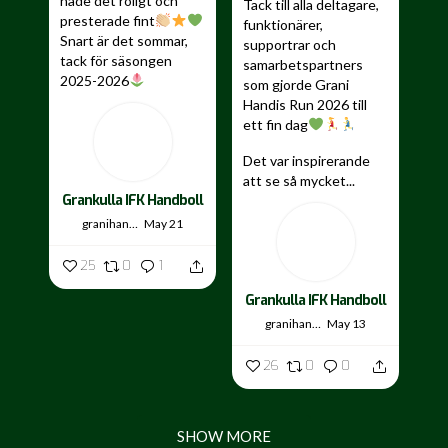
hade det roligt och
Tack till alla deltagare,
presterade fint
funktionärer,
Snart är det sommar,
supportrar och
tack för säsongen
samarbetspartners
2025-2026
som gjorde Grani
Handis Run 2026 till
...
ett fin dag
Det var inspirerande
att se så mycket...
Grankulla IFK Handboll
granihandis
May 21
25
0
1
Grankulla IFK Handboll
granihandis
May 13
26
0
0
SHOW MORE