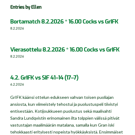
Entries by Ellen
Bortamatch 8.2.2026 * 16.00 Cocks vs GrIFK
8.2.2026
Vierasottelu 8.2.2026 * 16.00 Cocks vs GrIFK
8.2.2026
4.2. GrIFK vs SIF 41–14 (17–7)
6.2.2026
GrIFK käänsi ottelun edukseen vahvan toisen puoliajan
ansiosta, kun viimeistely tehostui ja puolustuspeli tiivistyi
entisestään. Kotijoukkueen puolustus sekä maalivahti
Sandra Lundqvistin erinomainen ilta tolppien välissä pitivät
vastustajan maalimäärän matalana, samalla kun Gran iski
tehokkaasti erityisesti nopeista hyökkäyksistä. Ensimmäiset