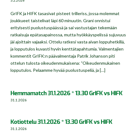
3.2.2026
GrIFK ja HIFK tasasivat pisteet trilleriss, jossa molemmat
joukkueet taistelivat läpi 60 minuutin. Grani onnistui
erityisesti puolustuspäässä ja sai vastustajan tekemään
ratkaisuja epätasapainossa, mutta hyökkäyspelissä sujuvuus
jäi ajoittain vajaaksi. Ottelu ratkesi vasta aivan loppuhetkillä,
ja lopputulos kuvasti hyvin kenttätapahtumia. Valmentajien
kommentit GrIFK:n päävalmentaja Patrik Johanson piti
ottelun tulosta oikeudenmukaisena: ”Oikeudenmukainen
lopputulos. Pelaamme hyvää puolustuspeliä, ja […]
Hemmamatch 31.1.2026 * 13.30 GrIFK vs HIFK
31.1.2026
Kotiottelu 31.1.2026 * 13.30 GrIFK vs HIFK
31.1.2026