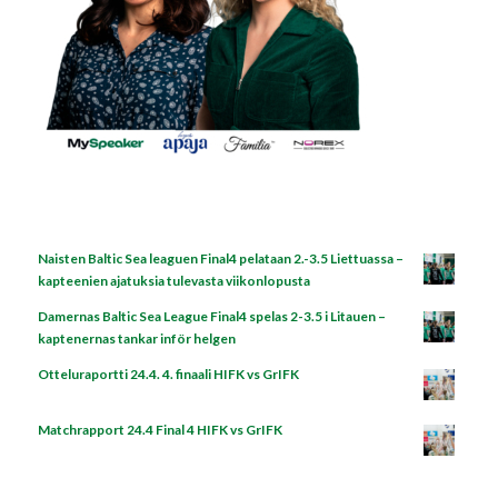
Naisten Baltic Sea leaguen Final4 pelataan 2.-3.5 Liettuassa –
kapteenien ajatuksia tulevasta viikonlopusta
Damernas Baltic Sea League Final4 spelas 2-3.5 i Litauen –
kaptenernas tankar inför helgen
Otteluraportti 24.4. 4. finaali HIFK vs GrIFK
Matchrapport 24.4 Final 4 HIFK vs GrIFK