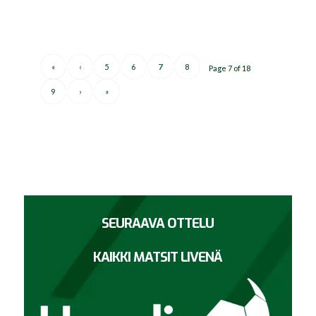
«
‹
5
6
7
8
Page 7 of 18
9
›
»
SEURAAVA OTTELU
KAIKKI MATSIT LIVENÄ