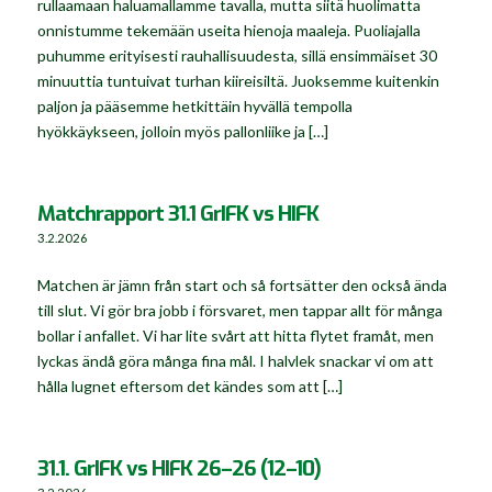
rullaamaan haluamallamme tavalla, mutta siitä huolimatta
onnistumme tekemään useita hienoja maaleja. Puoliajalla
puhumme erityisesti rauhallisuudesta, sillä ensimmäiset 30
minuuttia tuntuivat turhan kiireisiltä. Juoksemme kuitenkin
paljon ja pääsemme hetkittäin hyvällä tempolla
hyökkäykseen, jolloin myös pallonliike ja […]
Matchrapport 31.1 GrIFK vs HIFK
3.2.2026
Matchen är jämn från start och så fortsätter den också ända
till slut. Vi gör bra jobb i försvaret, men tappar allt för många
bollar i anfallet. Vi har lite svårt att hitta flytet framåt, men
lyckas ändå göra många fina mål. I halvlek snackar vi om att
hålla lugnet eftersom det kändes som att […]
31.1. GrIFK vs HIFK 26–26 (12–10)