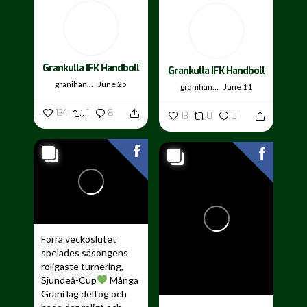
Grankulla IFK Handboll
Grankulla IFK Handboll
granihandis
June 25
granihandis
June 11
134
1
8
13
0
0
Förra veckoslutet
spelades säsongens
roligaste turnering,
Sjundeå-Cup
Många
Grani lag deltog och