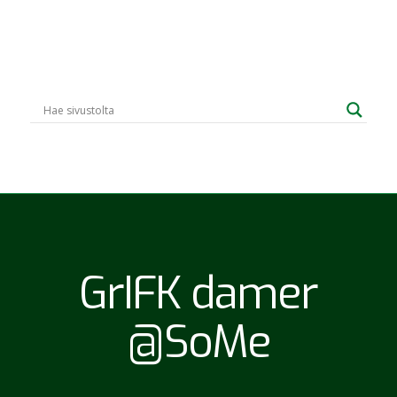
GrIFK damer
@SoMe