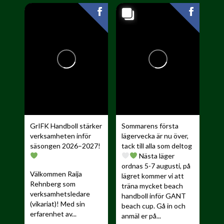
GrIFK Handboll stärker
Sommarens första
verksamheten inför
lägervecka är nu över,
säsongen 2026–2027!
tack till alla som deltog
Nästa läger
ordnas 5-7 augusti, på
Välkommen Raija
lägret kommer vi att
Rehnberg som
träna mycket beach
verksamhetsledare
handboll inför GANT
(vikariat)! Med sin
beach cup. Gå in och
erfarenhet av...
anmäl er på...