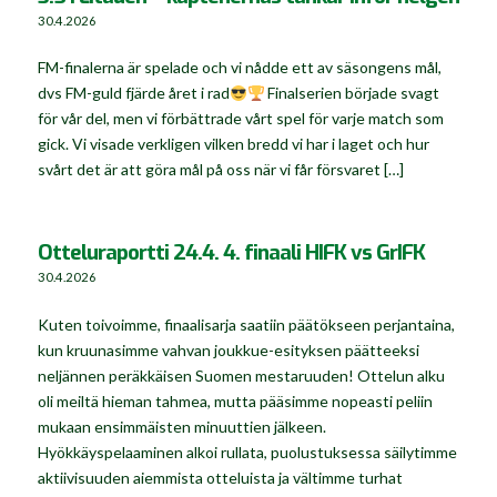
30.4.2026
FM-finalerna är spelade och vi nådde ett av säsongens mål,
dvs FM-guld fjärde året i rad
Finalserien började svagt
för vår del, men vi förbättrade vårt spel för varje match som
gick. Vi visade verkligen vilken bredd vi har i laget och hur
svårt det är att göra mål på oss när vi får försvaret […]
Otteluraportti 24.4. 4. finaali HIFK vs GrIFK
30.4.2026
Kuten toivoimme, finaalisarja saatiin päätökseen perjantaina,
kun kruunasimme vahvan joukkue-esityksen päätteeksi
neljännen peräkkäisen Suomen mestaruuden! Ottelun alku
oli meiltä hieman tahmea, mutta pääsimme nopeasti peliin
mukaan ensimmäisten minuuttien jälkeen.
Hyökkäyspelaaminen alkoi rullata, puolustuksessa säilytimme
aktiivisuuden aiemmista otteluista ja vältimme turhat