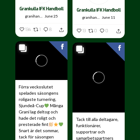
Grankulla IFK Handboll
Grankulla IFK Handboll
granihandis
June 25
granihandis
June 11
134
1
8
13
0
0
Förra veckoslutet
spelades säsongens
roligaste turnering,
Sjundeå-Cup
Många
Grani lag deltog och
hade det roligt och
Tack till alla deltagare,
presterade fint
funktionärer,
Snart är det sommar,
supportrar och
tack för säsongen
samarbetspartners