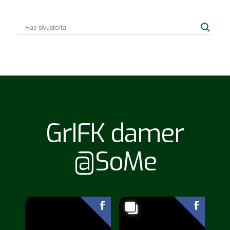
GrIFK damer
@SoMe