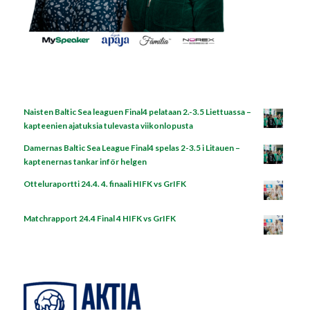
Naisten Baltic Sea leaguen Final4 pelataan 2.-3.5 Liettuassa –
kapteenien ajatuksia tulevasta viikonlopusta
Damernas Baltic Sea League Final4 spelas 2-3.5 i Litauen –
kaptenernas tankar inför helgen
Otteluraportti 24.4. 4. finaali HIFK vs GrIFK
Matchrapport 24.4 Final 4 HIFK vs GrIFK