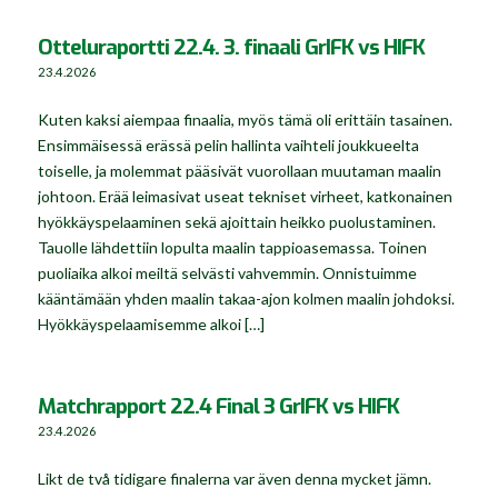
Otteluraportti 22.4. 3. finaali GrIFK vs HIFK
23.4.2026
Kuten kaksi aiempaa finaalia, myös tämä oli erittäin tasainen.
Ensimmäisessä erässä pelin hallinta vaihteli joukkueelta
toiselle, ja molemmat pääsivät vuorollaan muutaman maalin
johtoon. Erää leimasivat useat tekniset virheet, katkonainen
hyökkäyspelaaminen sekä ajoittain heikko puolustaminen.
Tauolle lähdettiin lopulta maalin tappioasemassa. Toinen
puoliaika alkoi meiltä selvästi vahvemmin. Onnistuimme
kääntämään yhden maalin takaa-ajon kolmen maalin johdoksi.
Hyökkäyspelaamisemme alkoi […]
Matchrapport 22.4 Final 3 GrIFK vs HIFK
23.4.2026
Likt de två tidigare finalerna var även denna mycket jämn.