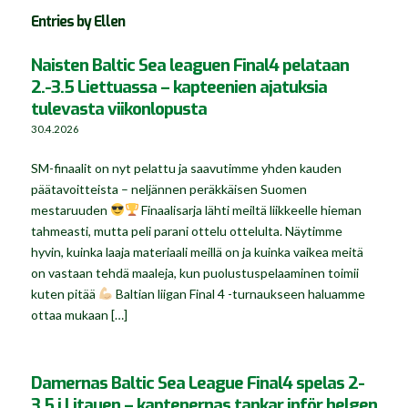
Entries by Ellen
Naisten Baltic Sea leaguen Final4 pelataan
2.-3.5 Liettuassa – kapteenien ajatuksia
tulevasta viikonlopusta
30.4.2026
SM-finaalit on nyt pelattu ja saavutimme yhden kauden
päätavoitteista – neljännen peräkkäisen Suomen
mestaruuden
Finaalisarja lähti meiltä liikkeelle hieman
tahmeasti, mutta peli parani ottelu ottelulta. Näytimme
hyvin, kuinka laaja materiaali meillä on ja kuinka vaikea meitä
on vastaan tehdä maaleja, kun puolustuspelaaminen toimii
kuten pitää
Baltian liigan Final 4 -turnaukseen haluamme
ottaa mukaan […]
Damernas Baltic Sea League Final4 spelas 2-
3.5 i Litauen – kaptenernas tankar inför helgen