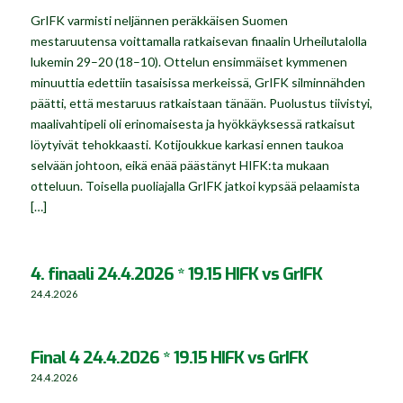
GrIFK varmisti neljännen peräkkäisen Suomen
mestaruutensa voittamalla ratkaisevan finaalin Urheilutalolla
lukemin 29–20 (18–10). Ottelun ensimmäiset kymmenen
minuuttia edettiin tasaisissa merkeissä, GrIFK silminnähden
päätti, että mestaruus ratkaistaan tänään. Puolustus tiivistyi,
maalivahtipeli oli erinomaisesta ja hyökkäyksessä ratkaisut
löytyivät tehokkaasti. Kotijoukkue karkasi ennen taukoa
selvään johtoon, eikä enää päästänyt HIFK:ta mukaan
otteluun. Toisella puoliajalla GrIFK jatkoi kypsää pelaamista
[…]
4. finaali 24.4.2026 * 19.15 HIFK vs GrIFK
24.4.2026
Final 4 24.4.2026 * 19.15 HIFK vs GrIFK
24.4.2026