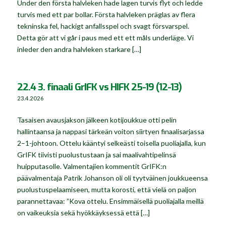
Under den första halvleken hade lagen turvis flyt och ledde
turvis med ett par bollar. Första halvleken präglas av flera
tekninska fel, hackigt anfallsspel och svagt försvarspel.
Detta gör att vi går i paus med ett ett måls underläge. Vi
inleder den andra halvleken starkare […]
22.4 3. finaali GrIFK vs HIFK 25-19 (12-13)
23.4.2026
Tasaisen avausjakson jälkeen kotijoukkue otti pelin
hallintaansa ja nappasi tärkeän voiton siirtyen finaalisarjassa
2–1-johtoon. Ottelu kääntyi selkeästi toisella puoliajalla, kun
GrIFK tiivisti puolustustaan ja sai maalivahtipelinsä
huipputasolle. Valmentajien kommentit GrIFK:n
päävalmentaja Patrik Johanson oli oli tyytväinen joukkueensa
puolustuspelaamiseen, mutta korosti, että vielä on paljon
parannettavaa: ”Kova ottelu. Ensimmäisellä puoliajalla meillä
on vaikeuksia sekä hyökkäyksessä että […]