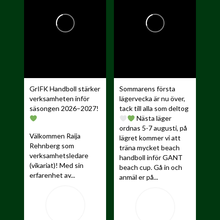
GrIFK Handboll stärker
Sommarens första
verksamheten inför
lägervecka är nu över,
säsongen 2026–2027!
tack till alla som deltog
Nästa läger
ordnas 5-7 augusti, på
Välkommen Raija
lägret kommer vi att
Rehnberg som
träna mycket beach
verksamhetsledare
handboll inför GANT
(vikariat)! Med sin
beach cup. Gå in och
erfarenhet av...
anmäl er på...