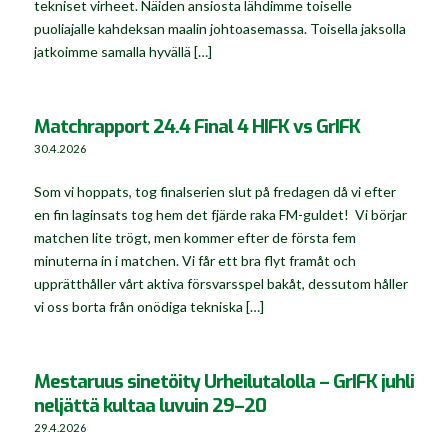
tekniset virheet. Näiden ansiosta lähdimme toiselle
puoliajalle kahdeksan maalin johtoasemassa. Toisella jaksolla
jatkoimme samalla hyvällä […]
Matchrapport 24.4 Final 4 HIFK vs GrIFK
30.4.2026
Som vi hoppats, tog finalserien slut på fredagen då vi efter
en fin laginsats tog hem det fjärde raka FM-guldet! Vi börjar
matchen lite trögt, men kommer efter de första fem
minuterna in i matchen. Vi får ett bra flyt framåt och
upprätthåller vårt aktiva försvarsspel bakåt, dessutom håller
vi oss borta från onödiga tekniska […]
Mestaruus sinetöity Urheilutalolla – GrIFK juhli
neljättä kultaa luvuin 29–20
29.4.2026