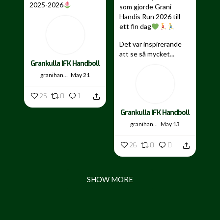
2025-2026
som gjorde Grani
Handis Run 2026 till
...
ett fin dag
Det var inspirerande
att se så mycket...
Grankulla IFK Handboll
granihandis
May 21
25
0
1
Grankulla IFK Handboll
granihandis
May 13
26
0
0
SHOW MORE