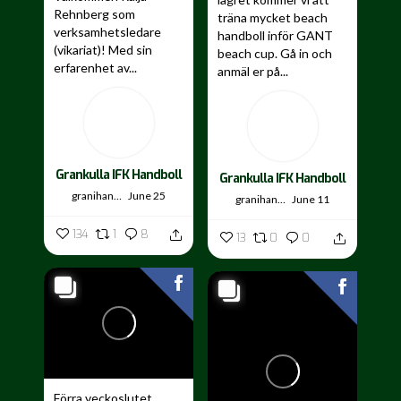
Rehnberg som
träna mycket beach
verksamhetsledare
handboll inför GANT
(vikariat)! Med sin
beach cup. Gå in och
erfarenhet av...
anmäl er på...
Grankulla IFK Handboll
Grankulla IFK Handboll
granihandis
June 25
granihandis
June 11
134
1
8
13
0
0
Förra veckoslutet