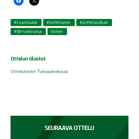
#CoachGutte
#GrIFKDamer
#GrIFKHandball
,
,
,
#SM-runkosarja
Dicken
,
Ottelun tilastot
Ottelutiedot Tulospalvelussa
SEURAAVA OTTELU