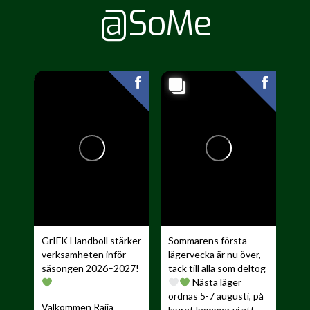
@SoMe
GrIFK Handboll stärker
Sommarens första
verksamheten inför
lägervecka är nu över,
säsongen 2026–2027!
tack till alla som deltog
Nästa läger
ordnas 5-7 augusti, på
Välkommen Raija
lägret kommer vi att