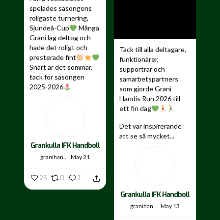
spelades säsongens
roligaste turnering,
Sjundeå-Cup
Många
Grani lag deltog och
hade det roligt och
Tack till alla deltagare,
presterade fint
funktionärer,
Snart är det sommar,
supportrar och
tack för säsongen
samarbetspartners
2025-2026
som gjorde Grani
Handis Run 2026 till
...
ett fin dag
Det var inspirerande
att se så mycket...
Grankulla IFK Handboll
granihandis
May 21
25
0
1
Grankulla IFK Handboll
granihandis
May 13