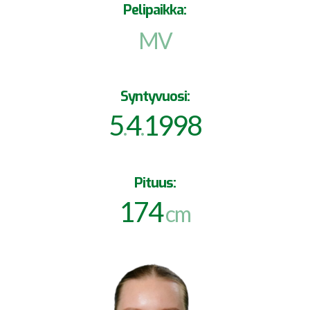
Pelipaikka:
MV
Syntyvuosi:
5
4
1998
.
.
Pituus:
174
cm