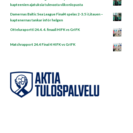
kapteenien ajatuksia tulevasta viikonlopusta
Damernas Baltic Sea League Final4 spelas 2-3.5 i Litauen –
kaptenernas tankar inför helgen
Otteluraportti 24.4. 4. finaali HIFK vs GrIFK
Matchrapport 24.4 Final 4 HIFK vs GrIFK