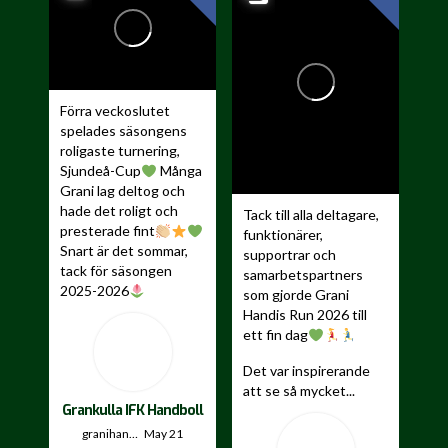
Förra veckoslutet
spelades säsongens
roligaste turnering,
Sjundeå-Cup
Många
Grani lag deltog och
hade det roligt och
Tack till alla deltagare,
presterade fint
funktionärer,
Snart är det sommar,
supportrar och
tack för säsongen
samarbetspartners
2025-2026
som gjorde Grani
Handis Run 2026 till
...
ett fin dag
Det var inspirerande
att se så mycket...
Grankulla IFK Handboll
granihandis
May 21