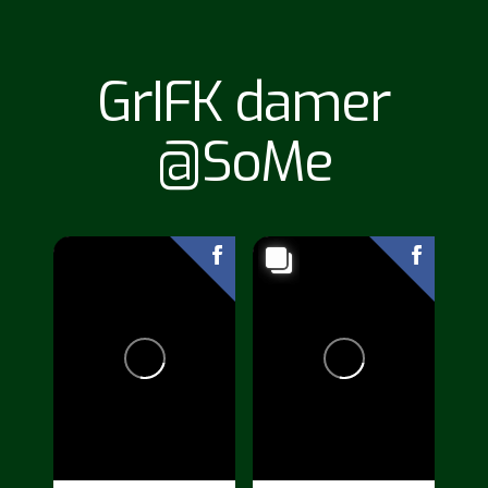
GrIFK damer
@SoMe