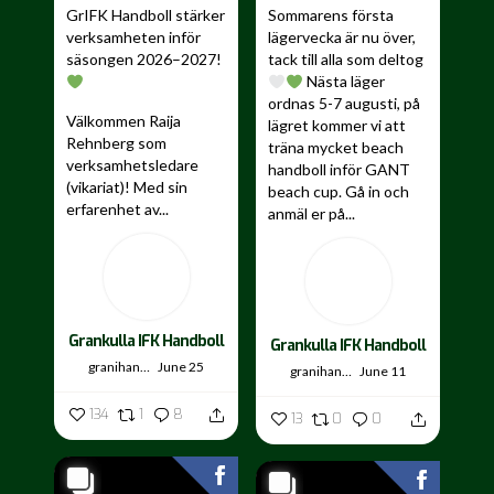
GrIFK Handboll stärker
Sommarens första
verksamheten inför
lägervecka är nu över,
säsongen 2026–2027!
tack till alla som deltog
Nästa läger
ordnas 5-7 augusti, på
Välkommen Raija
lägret kommer vi att
Rehnberg som
träna mycket beach
verksamhetsledare
handboll inför GANT
(vikariat)! Med sin
beach cup. Gå in och
erfarenhet av...
anmäl er på...
Grankulla IFK Handboll
Grankulla IFK Handboll
granihandis
June 25
granihandis
June 11
134
1
8
13
0
0