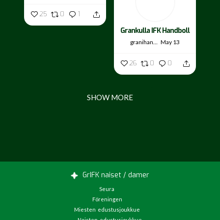
25
0
1
Grankulla IFK Handboll
granihandis
May 13
26
0
0
SHOW MORE
GrIFK naiset / damer
Seura
Föreningen
Miesten edustusjoukkue
Naisten edustusjoukkue