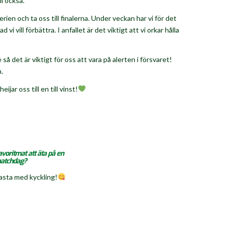
l också.
rien och ta oss till finalerna. Under veckan har vi för det
 vill förbättra. I anfallet är det viktigt att vi orkar hålla
det är viktigt för oss att vara på alerten i försvaret!
.
ijar oss till en till vinst!
avoritmat att äta på en
atchdag?
asta med kyckling!