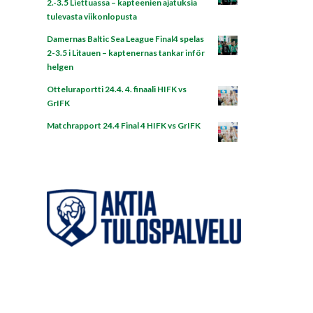
2.-3.5 Liettuassa – kapteenien ajatuksia
tulevasta viikonlopusta
Damernas Baltic Sea League Final4 spelas
2-3.5 i Litauen – kaptenernas tankar inför
helgen
Otteluraportti 24.4. 4. finaali HIFK vs
GrIFK
Matchrapport 24.4 Final 4 HIFK vs GrIFK