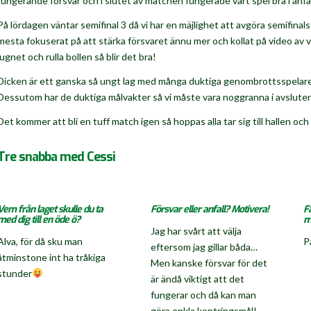
fungerande försvar och i slutet av matchen fungerade vårt spel bra i anfal
På lördagen väntar semifinal 3 då vi har en mäjlighet att avgöra semifinalse
mesta fokuserat på att stärka försvaret ännu mer och kollat på video av vad vi
lugnet och rulla bollen så blir det bra!
Dicken är ett ganska så ungt lag med många duktiga genombrottsspelare så 
Dessutom har de duktiga målvakter så vi måste vara noggranna i avsluten
Det kommer att bli en tuff match igen så hoppas alla tar sig till hallen och he
Tre snabba med Cessi
Vem från laget skulle du ta
Försvar eller anfall? Motivera!
F
med dig till en öde ö?
m
Jag har svårt att välja
Alva, för då sku man
P
eftersom jag gillar båda…
åtminstone int ha tråkiga
Men kanske försvar för det
stunder
är ändå viktigt att det
fungerar och då kan man
göra enkla kontringsmål!