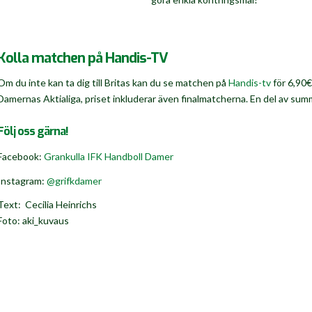
Kolla matchen på Handis-TV
Om du inte kan ta dig till Britas kan du se matchen på
Handis-tv
för 6,90€
Damernas Aktialiga, priset inkluderar även finalmatcherna. En del av sum
Följ oss gärna!
Facebook:
Grankulla IFK Handboll Damer
Instagram:
@grifkdamer
Text: Cecilia Heinrichs
Foto: aki_kuvaus