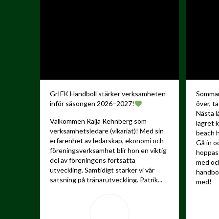
GrIFK Handboll stärker verksamheten
Sommare
inför säsongen 2026–2027!
över, ta
Nästa l
Välkommen Raija Rehnberg som
lägret 
verksamhetsledare (vikariat)! Med sin
beach h
erfarenhet av ledarskap, ekonomi och
Gå in o
föreningsverksamhet blir hon en viktig
hoppas 
del av föreningens fortsatta
med och
utveckling.
Samtidigt stärker vi vår
handbo
satsning på tränarutveckling. Patrik...
med!
...