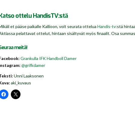
Katso ottelu HandisTV:stä
Mikäli et pääse paikalle Kallioon, voit seurata ottelua
Handis-tv
:stä hinta
Aktiassa pelattavat ottelut, hintaan sisältyvät myös finaalit. Osa summa
Seuraa meitä!
Facebook:
Grankulla IFK Handboll Damer
Instagram:
@grifkdamer
Teksti:
Unni Laaksonen
Kuva:
aki_kuvaus