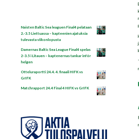
Naisten Baltic Sea leaguen Final4 pelataan
2.-3.5 Liettuassa – kapteenien ajatuksia
tulevasta viikonlopusta
Damernas Baltic Sea League Final4 spelas
2-3.5 i Litauen – kaptenernas tankar inför
helgen
Otteluraportti 24.4. 4. finaali HIFK vs
GrIFK
Matchrapport 24.4 Final 4 HIFK vs GrIFK