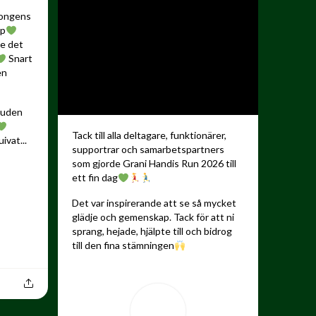
songens
up
de det
Snart
en
kauden
Tack till alla deltagare, funktionärer,
ivat...
supportrar och samarbetspartners
som gjorde Grani Handis Run 2026 till
ett fin dag
Det var inspirerande att se så mycket
glädje och gemenskap. Tack för att ni
sprang, hejade, hjälpte till och bidrog
till den fina stämningen
...