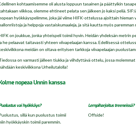
Edellinen kohtaamisemme oli alusta loppuun tasainen ja päättyikin tasapel
kahtakaan viikkoa, olemme ehtineet pelata sen jälkeen jo kaksi peliä. SIF
nopean hyökkäyspelimme, joka jäi viime HIFK-ottelussa ajoittain hieman 
pallonriistoja ja helppoja vastaiskumaaleja, ja sitä kautta myös paremma
HIFK on joukkue, jonka yhteispeli toimii hyvin. Heidän yhdeksän metrin pela
ja he pelaavat taitavasti yhteen viivapelaajan kanssa. Edellisessä otteluss
keskiviikkona meidän on oltava erityisen tarkkoja viivapelaajan puolustam
Tiedossa on varmasti jälleen tiukka ja viihdyttävä ottelu, jossa molemmat 
nähdään keskiviikkona Urheilutalolla!
Kolme nopeaa Unnin kanssa
Puolustus vai hyökkäys?
Lempiharjoitus treeneissä?
Puolustus, sillä kun puolustus toimii
Offside!
niin hyökkäyskin toimii paremmin.