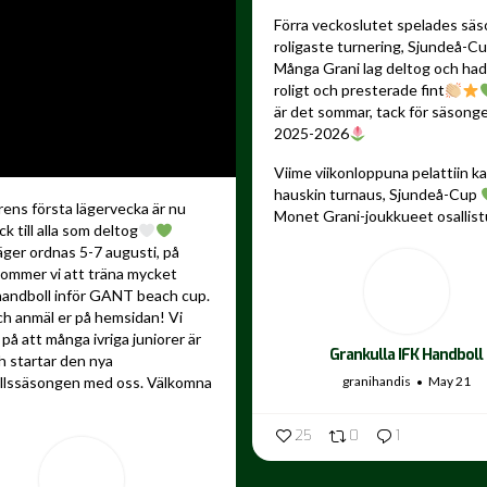
Förra veckoslutet spelades sä
roligaste turnering, Sjundeå-C
Många Grani lag deltog och ha
roligt och presterade fint
är det sommar, tack för säsong
2025-2026
Viime viikonloppuna pelattiin 
hauskin turnaus, Sjundeå-Cup
ns första lägervecka är nu
Monet Grani-joukkueet osallistu
ck till alla som deltog
äger ordnas 5-7 augusti, på
kommer vi att träna mycket
andboll inför GANT beach cup.
ch anmäl er på hemsidan! Vi
på att många ivriga juniorer är
Grankulla IFK Handboll
 startar den nya
granihandis
May 21
llssäsongen med oss. Välkomna
25
0
1