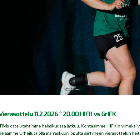
Vierasottelu 11.2.2026 * 20.00 HIFK vs GrIFK
Tiivis ottelutahtimme helmikuussa jatkuu. Kohtasimme HIFK:n viimeksi va
pelaamme Urheilutalolla marraskuun lopulta siirtyneen vierasottelun heit