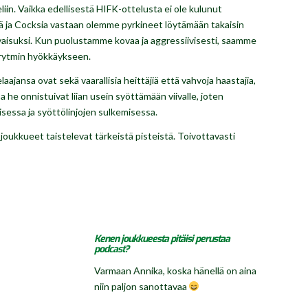
iin. Vaikka edellisestä HIFK-ottelusta ei ole kulunut
:iä ja Cocksia vastaan olemme pyrkineet löytämään takaisin
vaisuksi. Kun puolustamme kovaa ja aggressiivisesti, saamme
n rytmin hyökkäykseen.
ajansa ovat sekä vaarallisia heittäjiä että vahvoja haastajia,
a he onnistuivat liian usein syöttämään viivalle, joten
isessa ja syöttölinjojen sulkemisessa.
joukkueet taistelevat tärkeistä pisteistä. Toivottavasti
Kenen joukkueesta pitäisi perustaa
podcast?
Varmaan Annika, koska hänellä on aina
niin paljon sanottavaa