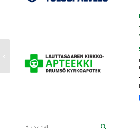
Bortamatch 11.2.2026 *
20.00 HIFK vs GrIFK