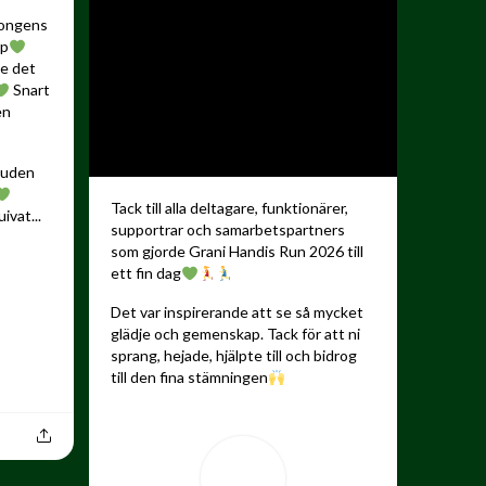
songens
up
de det
Snart
en
kauden
Tack till alla deltagare, funktionärer,
ivat...
supportrar och samarbetspartners
som gjorde Grani Handis Run 2026 till
ett fin dag
Det var inspirerande att se så mycket
glädje och gemenskap. Tack för att ni
sprang, hejade, hjälpte till och bidrog
till den fina stämningen
...