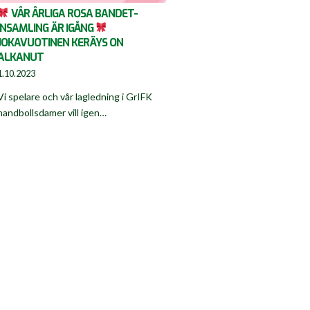
VÅR ÅRLIGA ROSA BANDET-
INSAMLING ÄR IGÅNG
JOKAVUOTINEN KERÄYS ON
ALKANUT
1.10.2023
Vi spelare och vår lagledning i GrIFK
handbollsdamer vill igen…