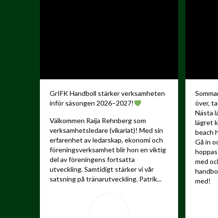
GrIFK Handboll stärker verksamheten
Sommare
inför säsongen 2026–2027!
över, ta
Nästa l
Välkommen Raija Rehnberg som
lägret 
verksamhetsledare (vikariat)! Med sin
beach h
erfarenhet av ledarskap, ekonomi och
Gå in o
föreningsverksamhet blir hon en viktig
hoppas 
del av föreningens fortsatta
med och
utveckling.
Samtidigt stärker vi vår
handbo
satsning på tränarutveckling. Patrik...
med!
...