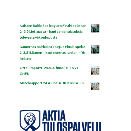
Naisten Baltic Sea leaguen Final4 pelataan
2.-3.5 Liettuassa – kapteenien ajatuksia
tulevasta viikonlopusta
Damernas Baltic Sea League Final4 spelas
2-3.5 i Litauen – kaptenernas tankar inför
helgen
Otteluraportti 24.4. 4. finaali HIFK vs
GrIFK
Matchrapport 24.4 Final 4 HIFK vs GrIFK