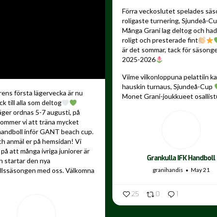
Förra veckoslutet spelades sä
roligaste turnering, Sjundeå-C
Många Grani lag deltog och ha
roligt och presterade fint
är det sommar, tack för säsong
2025-2026
Viime viikonloppuna pelattiin 
hauskin turnaus, Sjundeå-Cup
ns första lägervecka är nu
Monet Grani-joukkueet osallistu
ck till alla som deltog
äger ordnas 5-7 augusti, på
kommer vi att träna mycket
andboll inför GANT beach cup.
ch anmäl er på hemsidan! Vi
på att många ivriga juniorer är
Grankulla IFK Handboll
 startar den nya
granihandis
May 21
llssäsongen med oss. Välkomna
25
0
1