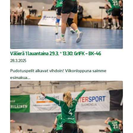
Välierä 1 lauantaina 29.3. * 13.30: GrIFK – BK-46
28.3.2025
Pudotuspelit alkavat vihdoin! Viikonloppuna saimme
esimakua…