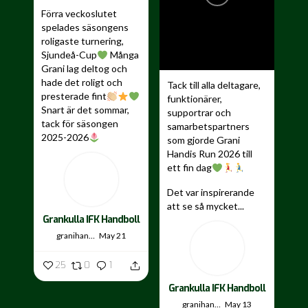
Förra veckoslutet
spelades säsongens
roligaste turnering,
Sjundeå-Cup
Många
Grani lag deltog och
hade det roligt och
Tack till alla deltagare,
presterade fint
funktionärer,
Snart är det sommar,
supportrar och
tack för säsongen
samarbetspartners
2025-2026
som gjorde Grani
Handis Run 2026 till
...
ett fin dag
Det var inspirerande
att se så mycket...
Grankulla IFK Handboll
granihandis
May 21
25
0
1
Grankulla IFK Handboll
granihandis
May 13