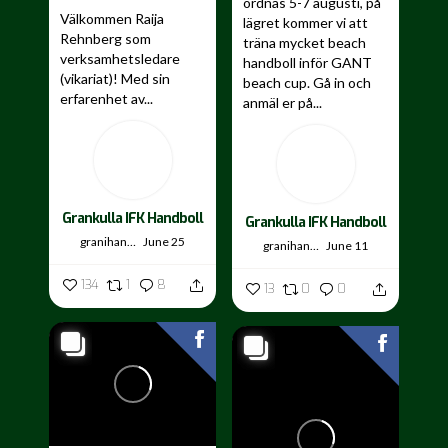
ordnas 5-7 augusti, på
Välkommen Raija
lägret kommer vi att
Rehnberg som
träna mycket beach
verksamhetsledare
handboll inför GANT
(vikariat)! Med sin
beach cup. Gå in och
erfarenhet av...
anmäl er på...
Grankulla IFK Handboll
Grankulla IFK Handboll
granihandis
June 25
granihandis
June 11
134
1
8
13
0
0