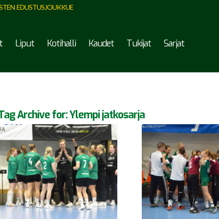
STEN EDUSTUSJOUKKUE
t
Liput
Kotihalli
Kaudet
Tukijat
Sarjat
Tag Archive for:
Ylempi jatkosarja