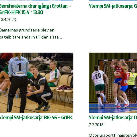
Semifinalerna drar igång i Grottan –
Ylempi SM-jatkosarja: G
GrIFK-HIFK 15.4 * 13.30
13.4.2023
Damernas grundserie blev en
nagelbitare ända in till den sista…
Ylempi SM-jatkosarja: BK-46 – GrIFK
Ylempi SM-jatkosarja: D
7.2.2018
Otteluraportti naisten S