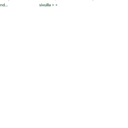
lund…
sivuilla > >