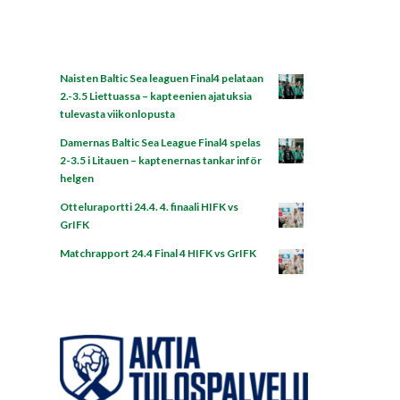
Naisten Baltic Sea leaguen Final4 pelataan
2.-3.5 Liettuassa – kapteenien ajatuksia
tulevasta viikonlopusta
Damernas Baltic Sea League Final4 spelas
2-3.5 i Litauen – kaptenernas tankar inför
helgen
Otteluraportti 24.4. 4. finaali HIFK vs
GrIFK
Matchrapport 24.4 Final 4 HIFK vs GrIFK