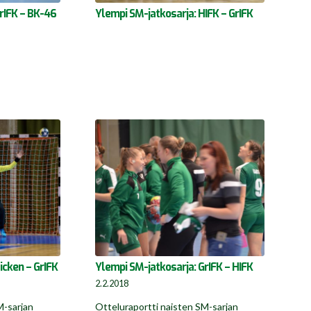
rIFK – BK-46
Ylempi SM-jatkosarja: HIFK – GrIFK
icken – GrIFK
Ylempi SM-jatkosarja: GrIFK – HIFK
2.2.2018
M-sarjan
Otteluraportti naisten SM-sarjan