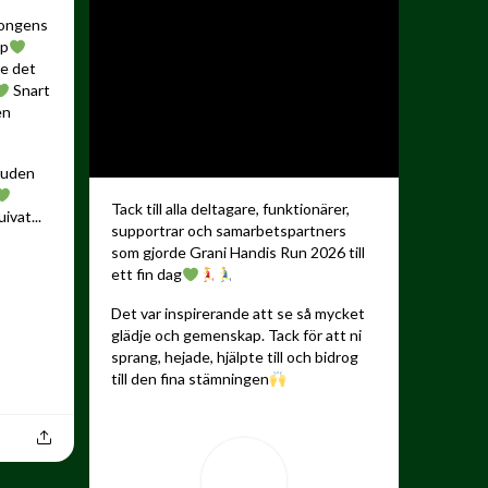
songens
up
de det
Snart
en
kauden
Tack till alla deltagare, funktionärer,
ivat...
supportrar och samarbetspartners
som gjorde Grani Handis Run 2026 till
ett fin dag
Det var inspirerande att se så mycket
glädje och gemenskap. Tack för att ni
sprang, hejade, hjälpte till och bidrog
till den fina stämningen
...