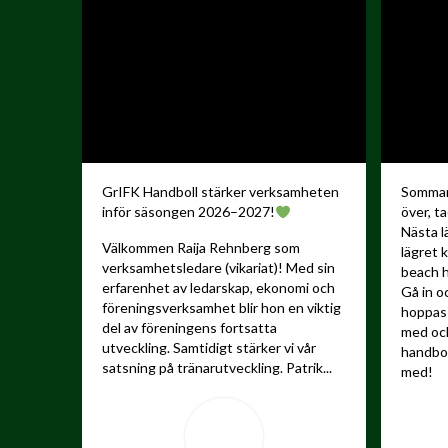
GrIFK Handboll stärker verksamheten
Sommare
inför säsongen 2026–2027!
över, ta
Nästa l
Välkommen Raija Rehnberg som
lägret 
verksamhetsledare (vikariat)! Med sin
beach h
erfarenhet av ledarskap, ekonomi och
Gå in o
föreningsverksamhet blir hon en viktig
hoppas 
del av föreningens fortsatta
med och
utveckling.
Samtidigt stärker vi vår
handbo
satsning på tränarutveckling. Patrik...
med!
...