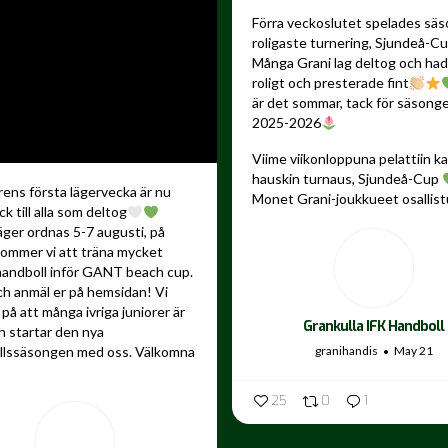
Förra veckoslutet spelades sä
roligaste turnering, Sjundeå-C
Många Grani lag deltog och ha
roligt och presterade fint
är det sommar, tack för säsong
2025-2026
Viime viikonloppuna pelattiin 
hauskin turnaus, Sjundeå-Cup
ns första lägervecka är nu
Monet Grani-joukkueet osallistu
ck till alla som deltog
äger ordnas 5-7 augusti, på
kommer vi att träna mycket
andboll inför GANT beach cup.
ch anmäl er på hemsidan! Vi
på att många ivriga juniorer är
Grankulla IFK Handboll
 startar den nya
granihandis
May 21
llssäsongen med oss. Välkomna
25
0
1