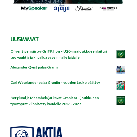
UUSIMMAT
Oliver Siven siirtyy GrIFK:hon – U20‑maajoukkueen laituri
tuo vauhtia ja kilpailua vasemmalle laidalle
Alexander Qvist palaa Graniin
Carl Weurlander palaa Graniin – vuoden tauko päättyy
Berglund ja Mbembela jatkavat Granissa – joukkueen
työmyyrät kiinnitetty kaudelle 2026–2027