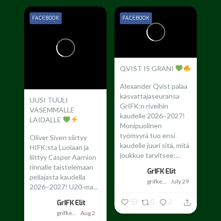
FACEBOOK
FACEBOOK
QVIST IS GRANI
Alexander Qvist palaa
kasvattajaseuransa
UUSI TUULI
GrIFK:n riveihin
VASEMMALLE
kaudelle 2026–2027!
LAIDALLE
Monipuolinen
työmyyrä tuo ensi
Oliver Siven siirtyy
kaudelle juuri sitä, mitä
HIFK:sta Luolaan ja
joukkue tarvitsee:...
liittyy Casper Aarnion
rinnalle taistelemaan
GrIFK Elit
peliajasta kaudella
grifkelit
July 29
2026–2027!
U20‑ma...
53
0
2
GrIFK Elit
grifkelit
Aug 2