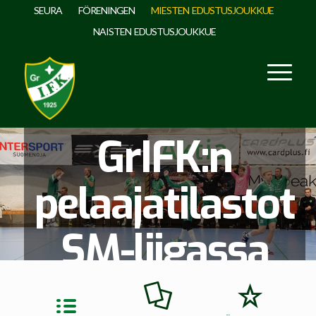
SEURA
FÖRENINGEN
MIESTEN EDUSTUSJOUKKUE
NAISTEN EDUSTUSJOUKKUE
GrIFK:n
pelaajatilastot
SM-liigassa
2020-21