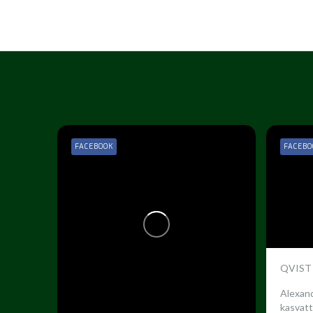
FACEBOOK
FACEBO
QVIST
Alexand
kasvatt