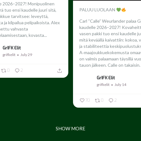
le 2026–2027!
Monipuolinen
PALUU LUOLAAN
ä tuo ensi kaudelle juuri sitä,
ukkue tarvitsee: leveyttä,
Carl “Calle” Weurlander palaa G
 ja kilpailua pelipaikoista. Alex
kaudelle 2026–2027!
Kovaheit
nettu vahvasta
vasen pakki tuo ensi kaudelle juu
laamisestaan, kovasta...
mitä keväällä kaivattiin: kokoa,
ja stabiliteettia keskipuolustuk
GrIFK Elit
A‑maajoukkuekokemusta omaav
grifkelit
July 29
on valmis palaamaan täysillä vu
tauon jälkeen.
Calle on takaisin. 
0
2
GrIFK Elit
grifkelit
July 14
70
0
2
SHOW MORE