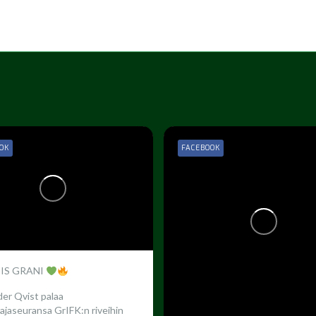
OK
FACEBOOK
 IS GRANI
er Qvist palaa
ajaseuransa GrIFK:n riveihin