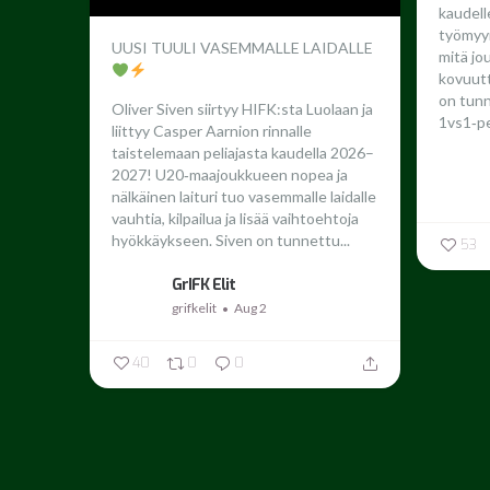
kaudel
työmyyr
UUSI TUULI VASEMMALLE LAIDALLE
mitä jo
kovuutta
on tun
Oliver Siven siirtyy HIFK:sta Luolaan ja
1vs1‑pe
liittyy Casper Aarnion rinnalle
taistelemaan peliajasta kaudella 2026–
2027!
U20‑maajoukkueen nopea ja
nälkäinen laituri tuo vasemmalle laidalle
vauhtia, kilpailua ja lisää vaihtoehtoja
hyökkäykseen. Siven on tunnettu...
53
GrIFK Elit
grifkelit
Aug 2
40
0
0