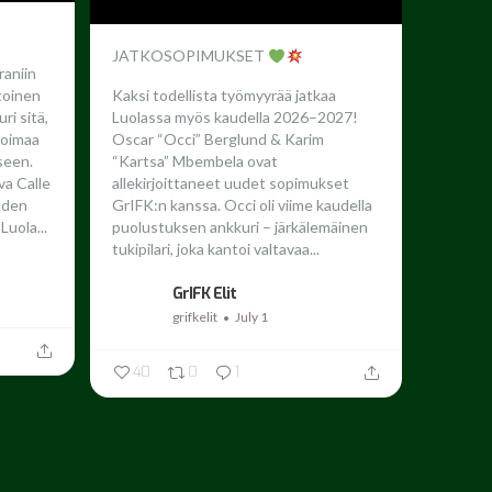
JATKOSOPIMUKSET
raniin
toinen
Kaksi todellista työmyyrää jatkaa
ri sitä,
Luolassa myös kaudella 2026–2027!
 voimaa
Oscar “Occi” Berglund & Karim
seen.
“Kartsa” Mbembela ovat
a Calle
allekirjoittaneet uudet sopimukset
oden
GrIFK:n kanssa.
Occi oli viime kaudella
Luola...
puolustuksen ankkuri – järkälemäinen
tukipilari, joka kantoi valtavaa...
GrIFK Elit
grifkelit
July 1
40
0
1