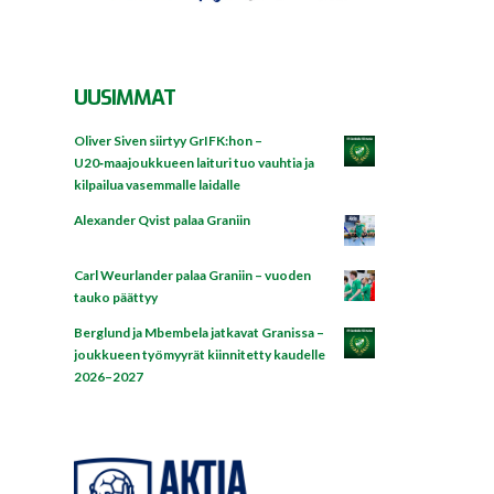
UUSIMMAT
Oliver Siven siirtyy GrIFK:hon –
U20‑maajoukkueen laituri tuo vauhtia ja
kilpailua vasemmalle laidalle
Alexander Qvist palaa Graniin
Carl Weurlander palaa Graniin – vuoden
tauko päättyy
Berglund ja Mbembela jatkavat Granissa –
joukkueen työmyyrät kiinnitetty kaudelle
2026–2027