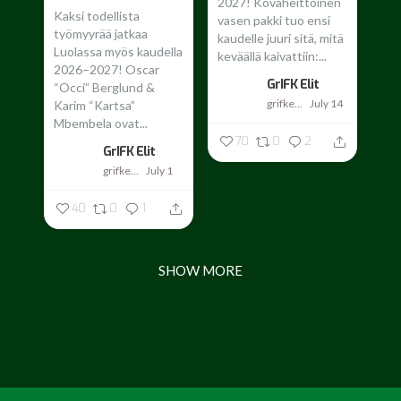
2027!
Kovaheittoinen
Kaksi todellista
vasen pakki tuo ensi
työmyyrää jatkaa
kaudelle juuri sitä, mitä
Luolassa myös kaudella
keväällä kaivattiin:...
2026–2027!
Oscar
GrIFK Elit
“Occi” Berglund &
grifkelit
July 14
Karim “Kartsa”
Mbembela ovat...
70
0
2
GrIFK Elit
grifkelit
July 1
40
0
1
SHOW MORE