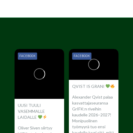
FACEBOOK
FACEBOOK
QVIST IS GRANI
Alexander Qvist palaa
kasvattajaseuransa
UUSI TUULI
GrIFK:n riveihin
VASEMMALLE
kaudelle 2026–2027!
LAIDALLE
Monipuolinen
työmyyrä tuo ensi
Oliver Siven siirtyy
kaudelle juuri sitä, mitä