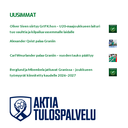
UUSIMMAT
Oliver Siven siirtyy GrIFK:hon – U20‑maajoukkueen laituri
tuo vauhtia ja kilpailua vasemmalle laidalle
Alexander Qvist palaa Graniin
Carl Weurlander palaa Graniin – vuoden tauko päättyy
Berglund ja Mbembela jatkavat Granissa – joukkueen
työmyyrät kiinnitetty kaudelle 2026–2027