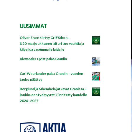
UUSIMMAT
Oliver Siven siirtyy GrIFK:hon –
U20‑maajoukkueen laituri tuo vauhtia ja
kilpailua vasemmalle laidalle
Alexander Qvist palaa Graniin
Carl Weurlander palaa Graniin – vuoden
tauko päättyy
Berglund ja Mbembela jatkavat Granissa –
joukkueen työmyyrät kiinnitetty kaudelle
2026–2027