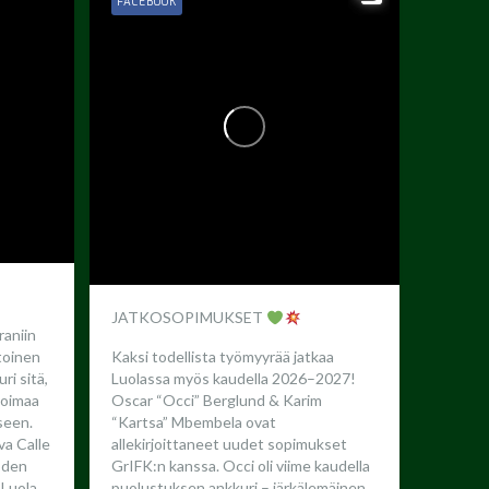
FACEBOOK
JATKOSOPIMUKSET
raniin
toinen
Kaksi todellista työmyyrää jatkaa
ri sitä,
Luolassa myös kaudella 2026–2027!
 voimaa
Oscar “Occi” Berglund & Karim
seen.
“Kartsa” Mbembela ovat
a Calle
allekirjoittaneet uudet sopimukset
oden
GrIFK:n kanssa.
Occi oli viime kaudella
Luola...
puolustuksen ankkuri – järkälemäinen