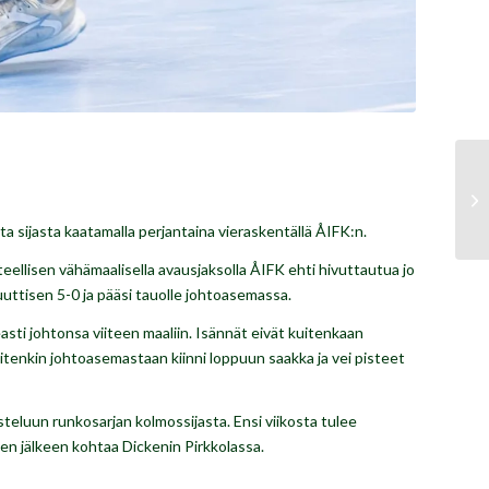
a sijasta kaatamalla perjantaina vieraskentällä ÅIFK:n.
eellisen vähämaalisella avausjaksolla ÅIFK ehti hivuttautua jo
uuttisen 5-0 ja pääsi tauolle johtoasemassa.
asti johtonsa viiteen maaliin. Isännät eivät kuitenkaan
itenkin johtoasemastaan kiinni loppuun saakka ja vei pisteet
teluun runkosarjan kolmossijasta. Ensi viikosta tulee
sen jälkeen kohtaa Dickenin Pirkkolassa.