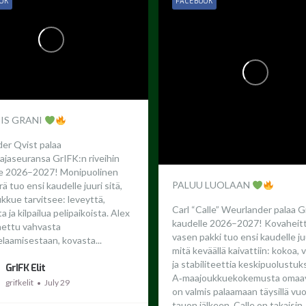
OK
FACEBOOK
 IS GRANI
er Qvist palaa
ajaseuransa GrIFK:n riveihin
le 2026–2027!
Monipuolinen
PALUU LUOLAAN
ä tuo ensi kaudelle juuri sitä,
ukkue tarvitsee: leveyttä,
Carl “Calle” Weurlander palaa G
 ja kilpailua pelipaikoista. Alex
kaudelle 2026–2027!
Kovaheit
nettu vahvasta
vasen pakki tuo ensi kaudelle juu
laamisestaan, kovasta...
mitä keväällä kaivattiin: kokoa,
ja stabiliteettia keskipuolustuk
GrIFK Elit
A‑maajoukkuekokemusta omaav
grifkelit
July 29
on valmis palaamaan täysillä vu
tauon jälkeen.
Calle on takaisin. 