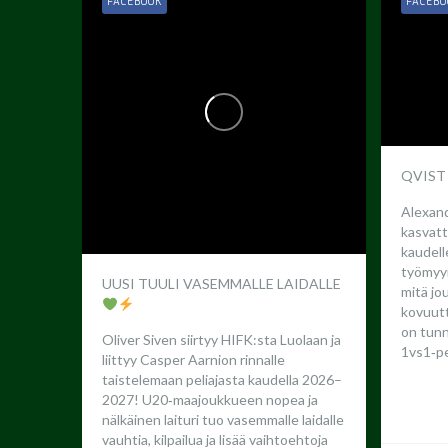
FACEBOOK
FACEBO
QVIST
Alexand
kasvatt
kaudel
työmyyr
UUSI TUULI VASEMMALLE LAIDALLE
mitä jo
kovuutta
on tun
Oliver Siven siirtyy HIFK:sta Luolaan ja
1vs1‑pe
liittyy Casper Aarnion rinnalle
taistelemaan peliajasta kaudella 2026–
2027!
U20‑maajoukkueen nopea ja
nälkäinen laituri tuo vasemmalle laidalle
vauhtia, kilpailua ja lisää vaihtoehtoja