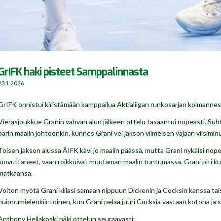
GrIFK haki pisteet Samppalinnasta
23.1.2026
GrIFK onnistui kiristämään kamppailua Aktialiigan runkosarjan kolmannest
Vierasjoukkue Granin vahvan alun jälkeen ottelu tasaantui nopeasti. Suht
parin maalin johtoonkin, kunnes Grani vei jakson viimeisen vajaan viisimin
Toisen jakson alussa ÅIFK kävi jo maalin päässä, mutta Grani nykäisi nope
luovuttaneet, vaan roikkuivat muutaman maalin tuntumassa. Grani piti ku
matkaansa.
Voiton myötä Grani kiilasi samaan nippuun Dickenin ja Cocksin kanssa tais
huippumielenkiintoinen, kun Grani pelaa juuri Cocksia vastaan kotona ja 
Anthony Hellakoski näki ottelun seuraavasti: