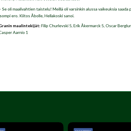
– Se oli maalivahtien taistelu! Meillä oli varsinkin alussa vaikeuksia saada 
isompi ero. Kiitos
Åbolle
, Hellakoski sanoi.
Granin maalintekijät:
Filip Churlevski 5, Erik Åkermarck 5, Oscar Berglu
Casper Aarnio 1