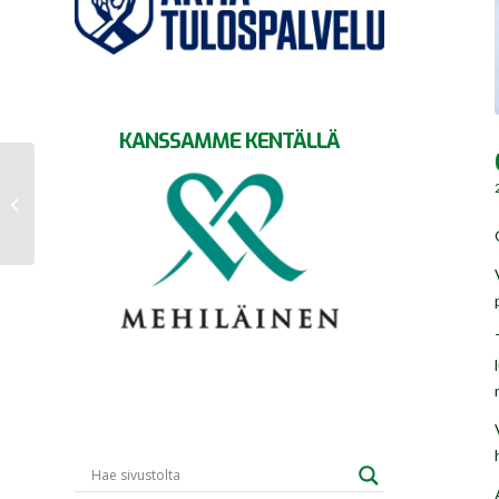
KANSSAMME KENTÄLLÄ
Samppalinnan perjantai-ilta
testaa GrIFK:n – pisteet
elintärkeitä molem...