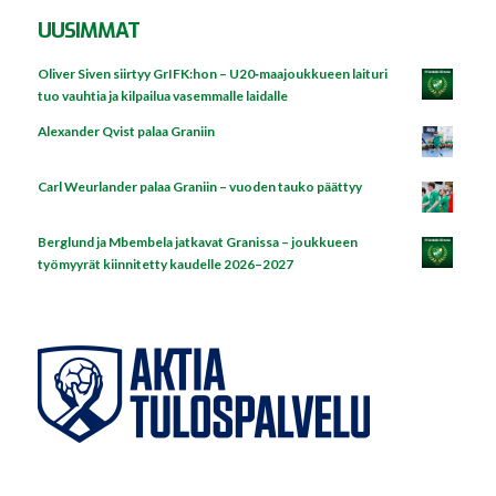
UUSIMMAT
Oliver Siven siirtyy GrIFK:hon – U20‑maajoukkueen laituri
tuo vauhtia ja kilpailua vasemmalle laidalle
Alexander Qvist palaa Graniin
Carl Weurlander palaa Graniin – vuoden tauko päättyy
Berglund ja Mbembela jatkavat Granissa – joukkueen
työmyyrät kiinnitetty kaudelle 2026–2027