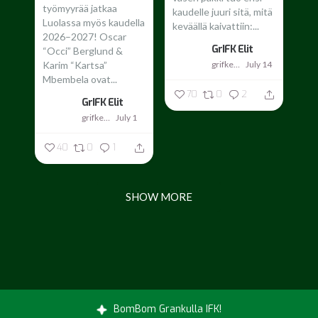
työmyyrää jatkaa
kaudelle juuri sitä, mitä
Luolassa myös kaudella
keväällä kaivattiin:...
2026–2027!
Oscar
GrIFK Elit
“Occi” Berglund &
grifkelit
July 14
Karim “Kartsa”
Mbembela ovat...
70
0
2
GrIFK Elit
grifkelit
July 1
40
0
1
SHOW MORE
BomBom Grankulla IFK!