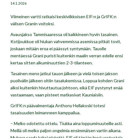
14.1.2026
Viimeinen vartti ratkaisi keskiviikkoisen
EIF:n
ja
GrIFK:n
välisen Granin voitoksi.
Avausjakso Tammisaaressa oli kaikkineen hyvin tasainen.
Kotijoukkue oli hiukan vahvemmissa asemissa pitkät tovit,
joskaan mitään eroa ei päässyt syntymään. Tauolle
mentäessä Grani puristi kuitenkin maalin verran edelle ensi
kertaa sitten alkuminuuttien 2-3-tilanteen.
Tasainen meno jatkui tauon jälkeen ja vielä toisen jakson
puolivälin jälkeen oltiin tasalukemissa. Loppua kohden Grani
alkoi kuitenkin hivuttautua johtoon, eikä EIF pystynyt enää
vastaamaan, vaan pisteet matkasivat Kauniaisiin.
GrIFK:n
päävalmentaja Anthony Hellakoski totesi
tasaisuuden leimanneen kamppailua.
– Melko odotettu ottelu. Tiukka aina loppuminuuteille asti.
Meillä oli melko paljon ongelmia ensimmäisen vartin aikana.
Mukava saada kaksi pistettä. EIF oli tänään hyvä vastustaja,