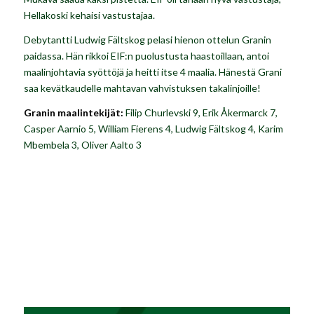
Hellakoski kehaisi vastustajaa.
Debytantti Ludwig Fältskog pelasi hienon ottelun Granin
paidassa. Hän rikkoi EIF:n puolustusta haastoillaan, antoi
maalinjohtavia syöttöjä ja heitti itse 4 maalia. Hänestä Grani
saa kevätkaudelle mahtavan vahvistuksen takalinjoille!
Granin maalintekijät:
Filip Churlevski 9, Erik Åkermarck 7,
Casper Aarnio 5, William Fierens 4, Ludwig Fältskog 4, Karim
Mbembela 3, Oliver Aalto 3