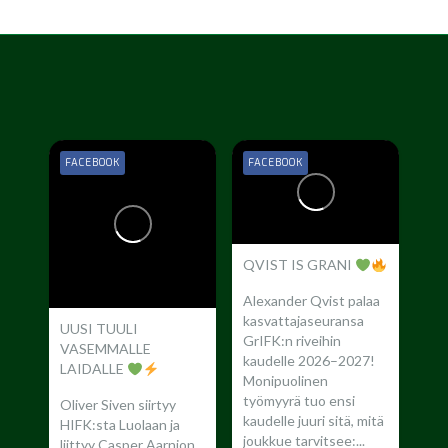
FACEBOOK
FACEBOOK
QVIST IS GRANI
Alexander Qvist palaa
kasvattajaseuransa
UUSI TUULI
GrIFK:n riveihin
VASEMMALLE
kaudelle 2026–2027!
LAIDALLE
Monipuolinen
työmyyrä tuo ensi
Oliver Siven siirtyy
kaudelle juuri sitä, mitä
HIFK:sta Luolaan ja
joukkue tarvitsee:...
liittyy Casper Aarnion