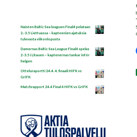
Naisten Baltic Sea leaguen Final4 pelataan
2.-3.5 Liettuassa – kapteenien ajatuksia
tulevasta viikonlopusta
Damernas Baltic Sea League Final4 spelas
2-3.5 i Litauen – kaptenernas tankar inför
helgen
Otteluraportti 24.4. 4. finaali HIFK vs
GrIFK
Matchrapport 24.4 Final 4 HIFK vs GrIFK