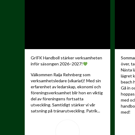
GrIFK Handboll stärker verksamheten
Sommare
inför säsongen 2026–2027!
över, ta
Nästa l
Välkommen Raija Rehnberg som
lägret 
verksamhetsledare (vikariat)! Med sin
beach h
erfarenhet av ledarskap, ekonomi och
Gå in o
föreningsverksamhet blir hon en viktig
hoppas 
del av föreningens fortsatta
med och
utveckling.
Samtidigt stärker vi vår
handbo
satsning på tränarutveckling. Patrik...
med!
...