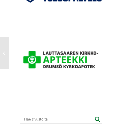
SM-runkosarja: Atlas-GrIFK