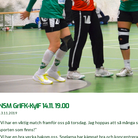
NSM GrIFK-KyIF 14.11. 19.00
13.11.2019
”Vi har en viktig match framför oss på torsdag. Jag hoppas att så många 
sporten som finns!”
”Vi har en bra vecka bakom oss. Spelarna har kämpat bra och koncentrerat 