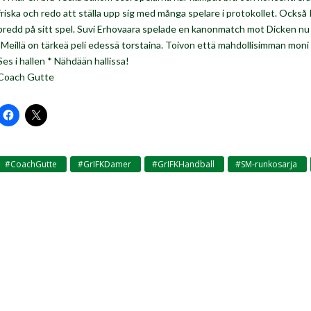
friska och redo att ställa upp sig med många spelare i protokollet. Ocks
bredd på sitt spel. Suvi Erhovaara spelade en kanonmatch mot Dicken nu 
”Meillä on tärkeä peli edessä torstaina. Toivon että mahdollisimman mon
Ses i hallen * Nähdään hallissa!
Coach Gutte
#CoachGutte
#GrIFKDamer
#GrIFKHandball
#SM-runkosarja
,
,
,
,