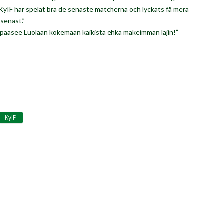
å KyIF har spelat bra de senaste matcherna och lyckats få mera
senast.”
i pääsee Luolaan kokemaan kaikista ehkä makeimman lajin!”
KyIF