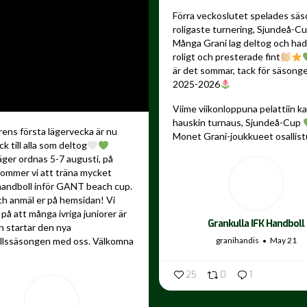
Förra veckoslutet spelades sä
roligaste turnering, Sjundeå-C
Många Grani lag deltog och ha
roligt och presterade fint
är det sommar, tack för säsong
2025-2026
Viime viikonloppuna pelattiin 
hauskin turnaus, Sjundeå-Cup
ns första lägervecka är nu
Monet Grani-joukkueet osallistu
ck till alla som deltog
äger ordnas 5-7 augusti, på
kommer vi att träna mycket
andboll inför GANT beach cup.
ch anmäl er på hemsidan! Vi
på att många ivriga juniorer är
Grankulla IFK Handboll
 startar den nya
granihandis
May 21
llssäsongen med oss. Välkomna
25
0
1