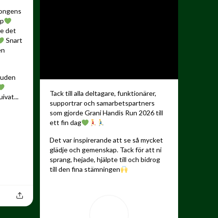
songens
up
de det
Snart
en
kauden
Tack till alla deltagare, funktionärer,
ivat...
supportrar och samarbetspartners
som gjorde Grani Handis Run 2026 till
ett fin dag
Det var inspirerande att se så mycket
glädje och gemenskap. Tack för att ni
sprang, hejade, hjälpte till och bidrog
till den fina stämningen
...