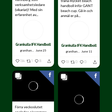
träna mycket beach
verksamhetsledare
handboll inför GANT
(vikariat)! Med sin
beach cup. Gå in och
erfarenhet av...
anmäl er på...
Grankulla IFK Handboll
Grankulla IFK Handboll
granihandis
June 25
granihandis
June 11
134
1
8
13
0
0
Förra veckoslutet
spelades säsongens