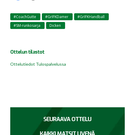
#CoachGutte
#GrIFKDamer
#GrIFKHandball
,
,
,
#SM-runkosarja
Dicken
,
Ottelun tilastot
Ottelutiedot Tulospalvelussa
SEURAAVA OTTELU
KAIKKI MATSIT LIVENÄ