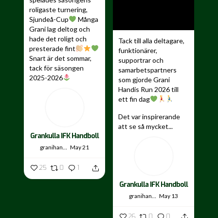
roligaste turnering,
Sjundeå-Cup
Många
Grani lag deltog och
hade det roligt och
Tack till alla deltagare,
presterade fint
funktionärer,
Snart är det sommar,
supportrar och
tack för säsongen
samarbetspartners
2025-2026
som gjorde Grani
Handis Run 2026 till
...
ett fin dag
Det var inspirerande
att se så mycket...
Grankulla IFK Handboll
granihandis
May 21
25
0
1
Grankulla IFK Handboll
granihandis
May 13
26
0
0