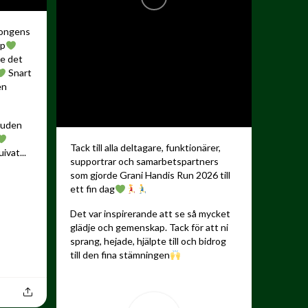
songens
up
de det
Snart
en
kauden
Tack till alla deltagare, funktionärer,
ivat...
supportrar och samarbetspartners
som gjorde Grani Handis Run 2026 till
ett fin dag
Det var inspirerande att se så mycket
glädje och gemenskap. Tack för att ni
sprang, hejade, hjälpte till och bidrog
till den fina stämningen
...