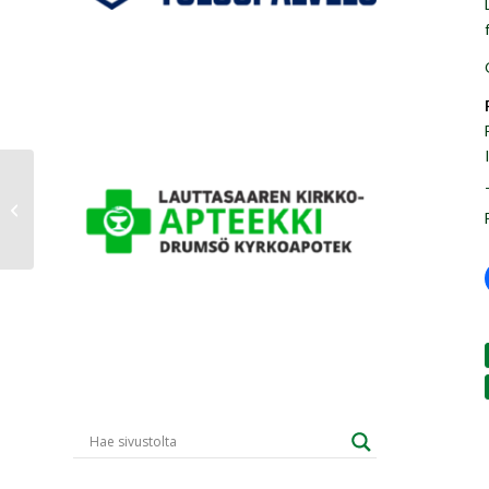
Finaali 2 tiistaina 22.4. *
19.30: HIFK – GrIFK