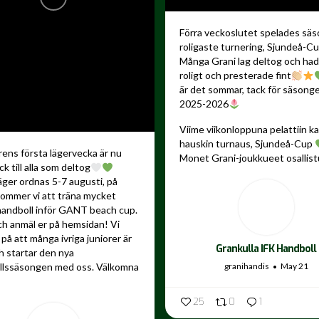
Förra veckoslutet spelades sä
roligaste turnering, Sjundeå-C
Många Grani lag deltog och ha
roligt och presterade fint
är det sommar, tack för säsong
2025-2026
Viime viikonloppuna pelattiin 
hauskin turnaus, Sjundeå-Cup
ns första lägervecka är nu
Monet Grani-joukkueet osallistu
ck till alla som deltog
äger ordnas 5-7 augusti, på
kommer vi att träna mycket
andboll inför GANT beach cup.
ch anmäl er på hemsidan! Vi
på att många ivriga juniorer är
Grankulla IFK Handboll
 startar den nya
granihandis
May 21
llssäsongen med oss. Välkomna
25
0
1