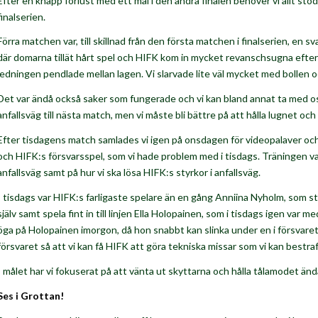
Efter en knapp förlust med ett mål i den andra finalen behöver vi allt stöd
finalserien.
Förra matchen var, till skillnad från den första matchen i finalserien, en
där domarna tillät hårt spel och HIFK kom in mycket revanschsugna efter
ledningen pendlade mellan lagen. Vi slarvade lite väl mycket med bollen oc
Det var ändå också saker som fungerade och vi kan bland annat ta med oss
anfallsväg till nästa match, men vi måste bli bättre på att hålla lugnet och ge
Efter tisdagens match samlades vi igen på onsdagen för videopalaver och b
och HIFK:s försvarsspel, som vi hade problem med i tisdags. Träningen var l
anfallsväg samt på hur vi ska lösa HIFK:s styrkor i anfallsväg.
I tisdags var HIFK:s farligaste spelare än en gång Anniina Nyholm, som st
själv samt spela fint in till linjen Ella Holopainen, som i tisdags igen var
öga på Holopainen imorgon, då hon snabbt kan slinka under en i försvaret
försvaret så att vi kan få HIFK att göra tekniska missar som vi kan bestr
I målet har vi fokuserat på att vänta ut skyttarna och hålla tålamodet änd
Ses i Grottan!