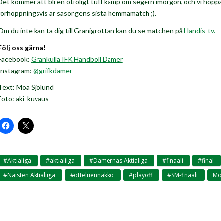
Det kommer att bli en otroligt tuff kamp om segern imorgon, och vi hoppas att
förhoppningsvis är säsongens sista hemmamatch ;).
Om du inte kan ta dig till Granigrottan kan du se matchen på
Handis-tv.
Följ oss gärna!
Facebook:
Grankulla IFK Handboll Damer
Instagram:
@grifkdamer
Text: Moa Sjölund
Foto: aki_kuvaus
#Aktialiga
#aktialiiga
#Damernas Aktialiga
#finaali
#final
,
,
,
,
#Naisten Aktialiiga
#otteluennakko
#playoff
#SM-finaali
Mo
,
,
,
,