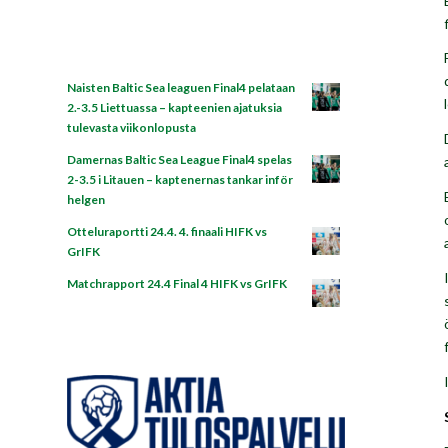
Naisten Baltic Sea leaguen Final4 pelataan
2.-3.5 Liettuassa – kapteenien ajatuksia
tulevasta viikonlopusta
Damernas Baltic Sea League Final4 spelas
2-3.5 i Litauen – kaptenernas tankar inför
helgen
Otteluraportti 24.4. 4. finaali HIFK vs
GrIFK
Matchrapport 24.4 Final 4 HIFK vs GrIFK