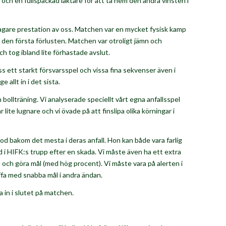
 och en fullspäckad läktare för att ta hem den andra vinsten i
 svagare prestation av oss. Matchen var en mycket fysisk kamp
 den första förlusten. Matchen var otroligt jämn och
h tog ibland lite förhastade avslut.
 ett starkt försvarsspel och vissa fina sekvenser även i
 allt in i det sista.
ollträning. Vi analyserade speciellt vårt egna anfallsspel
ite lugnare och vi övade på att finslipa olika körningar i
od bakom det mesta i deras anfall. Hon kan både vara farlig
 med i HIFK:s trupp efter en skada. Vi måste även ha ett extra
 och göra mål (med hög procent). Vi måste vara på alerten i
affa med snabba mål i andra ändan.
a in i slutet på matchen.