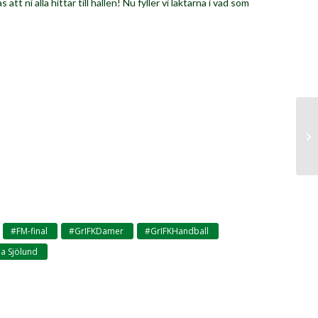
 ni alla hittar till hallen! Nu fyller vi läktarna i vad som
#FM-final
#GrIFKDamer
#GrIFKHandball
,
,
,
,
a Sjölund