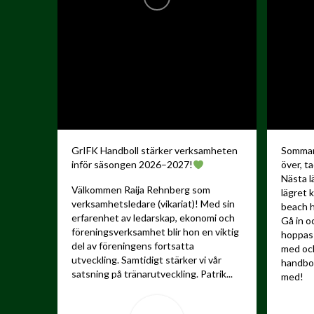
GrIFK Handboll stärker verksamheten
Sommare
inför säsongen 2026–2027!
över, ta
Nästa l
Välkommen Raija Rehnberg som
lägret 
verksamhetsledare (vikariat)! Med sin
beach h
erfarenhet av ledarskap, ekonomi och
Gå in o
föreningsverksamhet blir hon en viktig
hoppas 
del av föreningens fortsatta
med och
utveckling.
Samtidigt stärker vi vår
handbo
satsning på tränarutveckling. Patrik...
med!
...