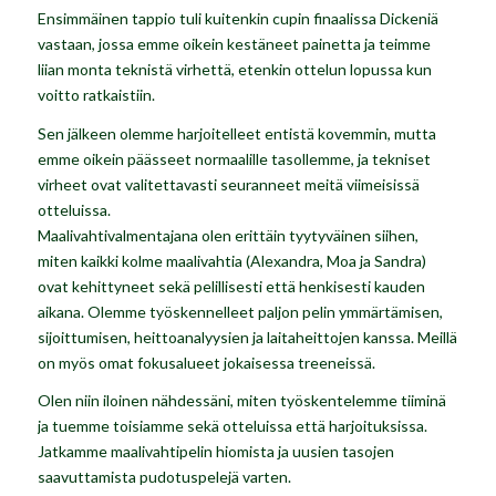
Ensimmäinen tappio tuli kuitenkin cupin finaalissa Dickeniä
vastaan, jossa emme oikein kestäneet painetta ja teimme
liian monta teknistä virhettä, etenkin ottelun lopussa kun
voitto ratkaistiin.
Sen jälkeen olemme harjoitelleet entistä kovemmin, mutta
emme oikein päässeet normaalille tasollemme, ja tekniset
virheet ovat valitettavasti seuranneet meitä viimeisissä
otteluissa.
Maalivahtivalmentajana olen erittäin tyytyväinen siihen,
miten kaikki kolme maalivahtia (Alexandra, Moa ja Sandra)
ovat kehittyneet sekä pelillisesti että henkisesti kauden
aikana. Olemme työskennelleet paljon pelin ymmärtämisen,
sijoittumisen, heittoanalyysien ja laitaheittojen kanssa. Meillä
on myös omat fokusalueet jokaisessa treeneissä.
Olen niin iloinen nähdessäni, miten työskentelemme tiiminä
ja tuemme toisiamme sekä otteluissa että harjoituksissa.
Jatkamme maalivahtipelin hiomista ja uusien tasojen
saavuttamista pudotuspelejä varten.