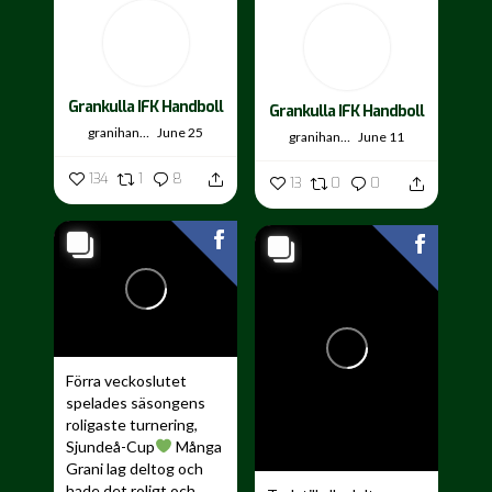
Grankulla IFK Handboll
Grankulla IFK Handboll
granihandis
June 25
granihandis
June 11
134
1
8
13
0
0
Förra veckoslutet
spelades säsongens
roligaste turnering,
Sjundeå-Cup
Många
Grani lag deltog och
hade det roligt och