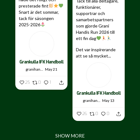
Tack till alla deltagare,
presterade fint
funktionärer,
Snart är det sommar,
supportrar och
tack för säsongen
samarbetspartners
2025-2026
som gjorde Grani
Handis Run 2026 till
...
ett fin dag
Det var inspirerande
att se så mycket...
Grankulla IFK Handboll
granihandis
May 21
25
0
1
Grankulla IFK Handboll
granihandis
May 13
26
0
0
SHOW MORE