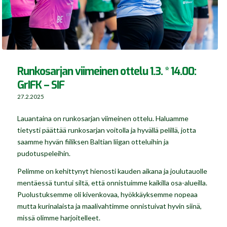
Runkosarjan viimeinen ottelu 1.3. * 14.00:
GrIFK – SIF
27.2.2025
Lauantaina on runkosarjan viimeinen ottelu. Haluamme
tietysti päättää runkosarjan voitolla ja hyvällä pelillä, jotta
saamme hyvän fiiliksen Baltian liigan otteluihin ja
pudotuspeleihin.
Pelimme on kehittynyt hienosti kauden aikana ja joulutauolle
mentäessä tuntui siltä, että onnistuimme kaikilla osa-alueilla.
Puolustuksemme oli kivenkovaa, hyökkäyksemme nopeaa
mutta kurinalaista ja maalivahtimme onnistuivat hyvin siinä,
missä olimme harjoitelleet.