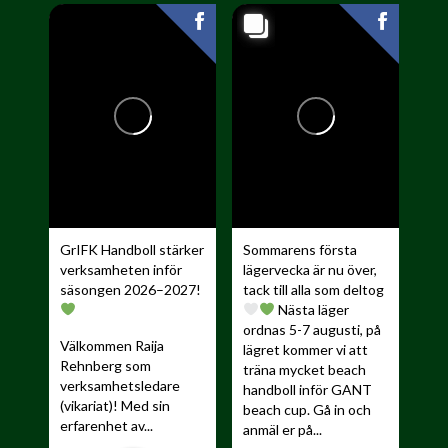
GrIFK Handboll stärker
Sommarens första
verksamheten inför
lägervecka är nu över,
säsongen 2026–2027!
tack till alla som deltog
Nästa läger
ordnas 5-7 augusti, på
Välkommen Raija
lägret kommer vi att
Rehnberg som
träna mycket beach
verksamhetsledare
handboll inför GANT
(vikariat)! Med sin
beach cup. Gå in och
erfarenhet av...
anmäl er på...