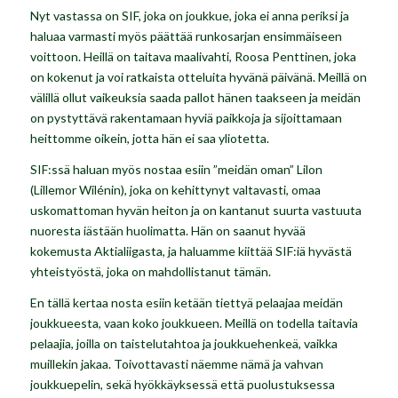
Nyt vastassa on SIF, joka on joukkue, joka ei anna periksi ja
haluaa varmasti myös päättää runkosarjan ensimmäiseen
voittoon. Heillä on taitava maalivahti, Roosa Penttinen, joka
on kokenut ja voi ratkaista otteluita hyvänä päivänä. Meillä on
välillä ollut vaikeuksia saada pallot hänen taakseen ja meidän
on pystyttävä rakentamaan hyviä paikkoja ja sijoittamaan
heittomme oikein, jotta hän ei saa yliotetta.
SIF:ssä haluan myös nostaa esiin ”meidän oman” Lilon
(Lillemor Wilénin), joka on kehittynyt valtavasti, omaa
uskomattoman hyvän heiton ja on kantanut suurta vastuuta
nuoresta iästään huolimatta. Hän on saanut hyvää
kokemusta Aktialiigasta, ja haluamme kiittää SIF:iä hyvästä
yhteistyöstä, joka on mahdollistanut tämän.
En tällä kertaa nosta esiin ketään tiettyä pelaajaa meidän
joukkueesta, vaan koko joukkueen. Meillä on todella taitavia
pelaajia, joilla on taistelutahtoa ja joukkuehenkeä, vaikka
muillekin jakaa. Toivottavasti näemme nämä ja vahvan
joukkuepelin, sekä hyökkäyksessä että puolustuksessa