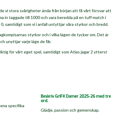
e vi stora svårigheter ända från början att få vårt försvar att
mma in taggade till 1000 och vara beredda på en tuff match i
 0, samtidigt som vi i anfall untyttjar våra styrkor och bredd.
lagkompisarnas styrkor och i vilka lägen de tycker om. Det är
ch unyttjar varje läge de får.
ktig för vårt eget spel, samtidigt som Atlas jagar 2 ytterst
Beskriv GrIFK Damer 2025-26 med tre
ord.
 ena specifika
⁠Glädje, passion och gemenskap.