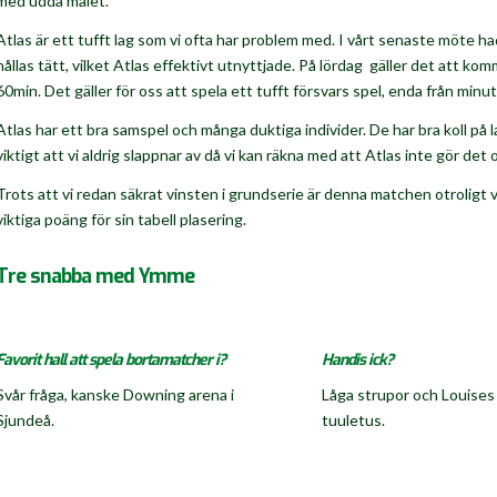
med udda målet.
Atlas är ett tufft lag som vi ofta har problem med. I vårt senaste möte had
hållas tätt, vilket Atlas effektivt utnyttjade. På lördag gäller det att ko
60min. Det gäller för oss att spela ett tufft försvars spel, enda från minut
Atlas har ett bra samspel och många duktiga individer. De har bra koll på 
viktigt att vi aldrig slappnar av då vi kan räkna med att Atlas inte gör det o
Trots att vi redan säkrat vinsten i grundserie är denna matchen otroligt vi
viktiga poäng för sin tabell plasering.
Tre snabba med Ymme
Favorit hall att spela bortamatcher i?
Handis ick?
Svår fråga, kanske Downing arena i
Låga strupor och Louises
Sjundeå.
tuuletus.