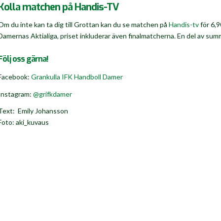
Kolla matchen på Handis-TV
Om du inte kan ta dig till Grottan kan du se matchen på
Handis-tv
för 6,9
Damernas Aktialiga, priset inkluderar även finalmatcherna. En del av sum
Följ oss gärna!
Facebook:
Grankulla IFK Handboll Damer
Instagram:
@grifkdamer
Text: Emily Johansson
Foto: aki_kuvaus