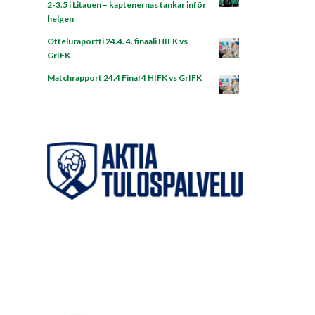
2-3.5 i Litauen – kaptenernas tankar inför
helgen
Otteluraportti 24.4. 4. finaali HIFK vs
GrIFK
Matchrapport 24.4 Final 4 HIFK vs GrIFK