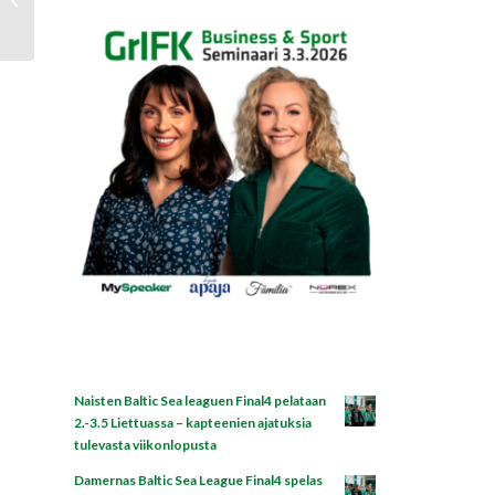
GrIFK
Naisten Baltic Sea leaguen Final4 pelataan
2.-3.5 Liettuassa – kapteenien ajatuksia
tulevasta viikonlopusta
Damernas Baltic Sea League Final4 spelas