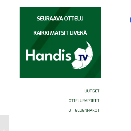
SEURAAVA OTTELU
KAIKKI MATSIT LIVENÄ
UUTISET
OTTELURAPORTIT
OTTELUENNAKOT
Otteluraportti 11.2. HIFK vs