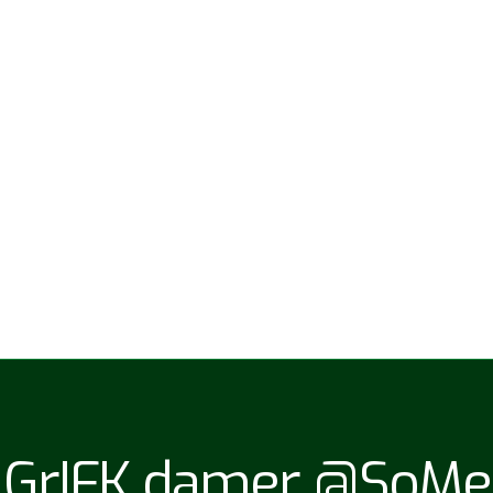
GrIFK damer @SoMe