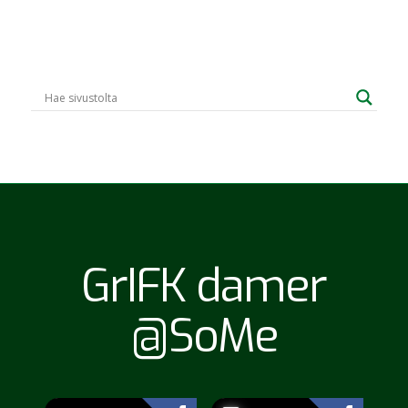
GrIFK damer
@SoMe