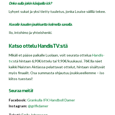
Onko sulla jokin käsipallo ick?
Lyhyet sukat ja yksi tietty tuuletus, jonka Louise välillä tekee.
Kuvaile kauden joukkuetta kolmella sanalla.
Ilo, intohimo ja yhteishenki.
Katso ottelu HandisTV:stä
Mikäli et pääse paikalle Luolaan, voit seurata ottelua
Handis-
tv
:stä hintaan 6,90€/ottelu tai 9,90€/kuukausi. 76€:lla näet
kaikki Naisten Aktiassa pelattavat ottelut, hintaan sisältyvät
myös finaalit. Osa summasta ohjautuu joukkueellemme – iso
kiitos tuestasi!
Seuraa meitä!
Facebook:
Grankulla IFK Handboll Damer
Instagram:
@grifkdamer
Teksti:
Emily Johansson