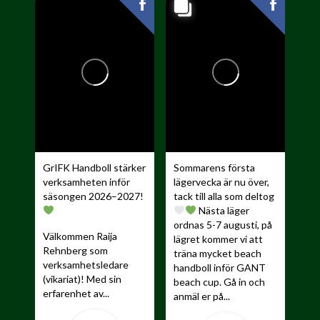
GrIFK Handboll stärker
Sommarens första
verksamheten inför
lägervecka är nu över,
säsongen 2026–2027!
tack till alla som deltog
Nästa läger
ordnas 5-7 augusti, på
Välkommen Raija
lägret kommer vi att
Rehnberg som
träna mycket beach
verksamhetsledare
handboll inför GANT
(vikariat)! Med sin
beach cup. Gå in och
erfarenhet av...
anmäl er på...