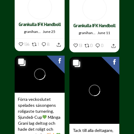
Grankulla IFK Handboll
Grankulla IFK Handboll
granihandis
June 25
granihandis
June 11
134
1
8
13
0
0
Förra veckoslutet
spelades säsongens
roligaste turnering,
Sjundeå-Cup
Många
Grani lag deltog och
hade det roligt och
Tack till alla deltagare,