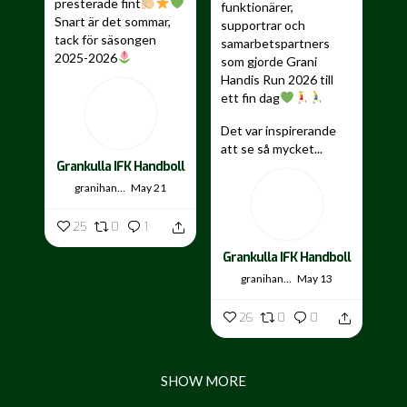
presterade fint
funktionärer,
Snart är det sommar,
supportrar och
tack för säsongen
samarbetspartners
2025-2026
som gjorde Grani
Handis Run 2026 till
...
ett fin dag
Det var inspirerande
att se så mycket...
Grankulla IFK Handboll
granihandis
May 21
25
0
1
Grankulla IFK Handboll
granihandis
May 13
26
0
0
SHOW MORE