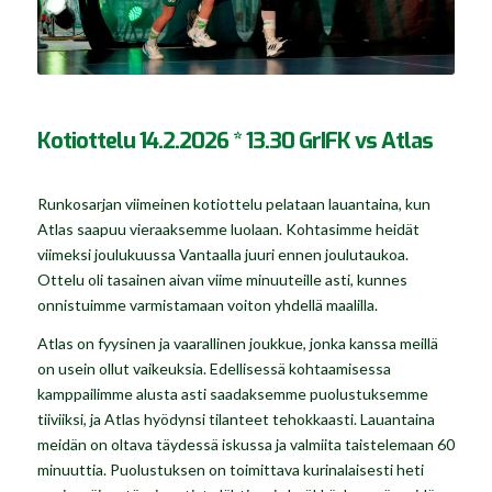
Kotiottelu 14.2.2026 * 13.30 GrIFK vs Atlas
Runkosarjan viimeinen kotiottelu pelataan lauantaina, kun
Atlas saapuu vieraaksemme luolaan. Kohtasimme heidät
viimeksi joulukuussa Vantaalla juuri ennen joulutaukoa.
Ottelu oli tasainen aivan viime minuuteille asti, kunnes
onnistuimme varmistamaan voiton yhdellä maalilla.
Atlas on fyysinen ja vaarallinen joukkue, jonka kanssa meillä
on usein ollut vaikeuksia. Edellisessä kohtaamisessa
kamppailimme alusta asti saadaksemme puolustuksemme
tiiviiksi, ja Atlas hyödynsi tilanteet tehokkaasti. Lauantaina
meidän on oltava täydessä iskussa ja valmiita taistelemaan 60
minuuttia. Puolustuksen on toimittava kurinalaisesti heti