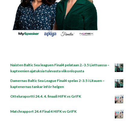
Naisten Baltic Sea leaguen Final4 pelataan 2.-3.5 Liettuassa –
kapteenien ajatuksia tulevasta viikonlopusta
Damernas Baltic Sea League Final4 spelas 2-3.5 i Litauen –
kaptenernas tankar inför helgen
Otteluraportti 24.4. 4. finaali HIFK vs GrIFK
Matchrapport 24.4 Final 4 HIFK vs GrIFK