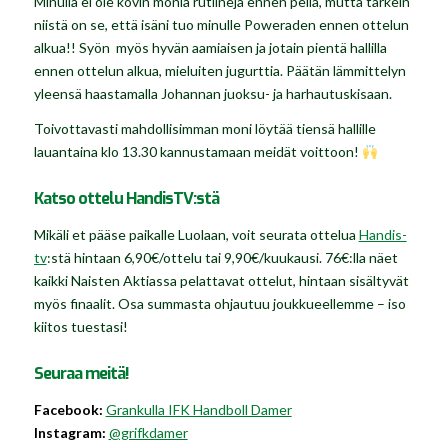
Minulla ei ole kovin monia rutiineja ennen peliä, mutta tärkein
niistä on se, että isäni tuo minulle Poweraden ennen ottelun
alkua!! Syön myös hyvän aamiaisen ja jotain pientä hallilla
ennen ottelun alkua, mieluiten jugurttia. Päätän lämmittelyn
yleensä haastamalla Johannan juoksu- ja harhautuskisaan.
Toivottavasti mahdollisimman moni löytää tiensä hallille
lauantaina klo 13.30 kannustamaan meidät voittoon!
Katso ottelu HandisTV:stä
Mikäli et pääse paikalle Luolaan, voit seurata ottelua
Handis-
tv
:stä hintaan 6,90€/ottelu tai 9,90€/kuukausi. 76€:lla näet
kaikki Naisten Aktiassa pelattavat ottelut, hintaan sisältyvät
myös finaalit. Osa summasta ohjautuu joukkueellemme – iso
kiitos tuestasi!
Seuraa meitä!
Facebook:
Grankulla IFK Handboll Damer
Instagram:
@grifkdamer