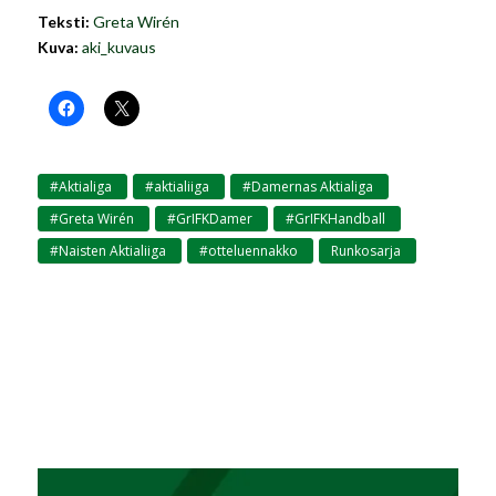
Teksti:
Greta Wirén
Kuva:
aki_kuvaus
#Aktialiga
#aktialiiga
#Damernas Aktialiga
,
,
,
#Greta Wirén
#GrIFKDamer
#GrIFKHandball
,
,
,
#Naisten Aktialiiga
#otteluennakko
Runkosarja
,
,