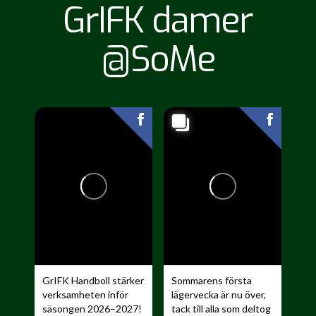
GrIFK damer
@SoMe
GrIFK Handboll stärker
Sommarens första
verksamheten inför
lägervecka är nu över,
säsongen 2026–2027!
tack till alla som deltog