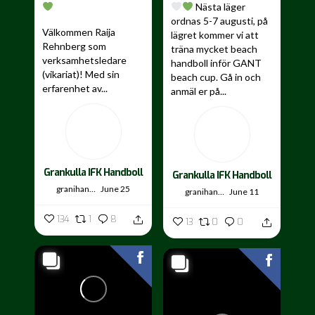
Nästa läger
ordnas 5-7 augusti, på
Välkommen Raija
lägret kommer vi att
Rehnberg som
träna mycket beach
verksamhetsledare
handboll inför GANT
(vikariat)! Med sin
beach cup. Gå in och
erfarenhet av...
anmäl er på...
Grankulla IFK Handboll
Grankulla IFK Handboll
granihandis
June 25
granihandis
June 11
134
1
8
13
0
0