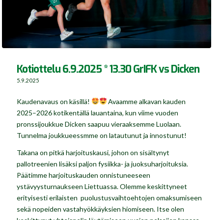
Kotiottelu 6.9.2025 * 13.30 GrIFK vs Dicken
5.9.2025
Kaudenavaus on käsillä!
Avaamme alkavan kauden
2025–2026 kotikentällä lauantaina, kun viime vuoden
pronssijoukkue Dicken saapuu vieraaksemme Luolaan.
Tunnelma joukkueessmme on latautunut ja innostunut!
Takana on pitkä harjoituskausi, johon on sisältynyt
pallotreenien lisäksi paljon fysiikka- ja juoksuharjoituksia.
Päätimme harjoituskauden onnistuneeseen
ystävyysturnaukseen Liettuassa. Olemme keskittyneet
erityisesti erilaisten puolustusvaihtoehtojen omaksumiseen
sekä nopeiden vastahyökkäyksien hiomiseen. Itse olen