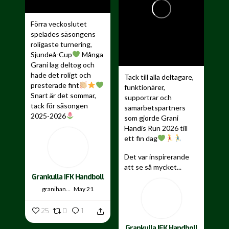
Förra veckoslutet
spelades säsongens
roligaste turnering,
Sjundeå-Cup
Många
Grani lag deltog och
hade det roligt och
Tack till alla deltagare,
presterade fint
funktionärer,
Snart är det sommar,
supportrar och
tack för säsongen
samarbetspartners
2025-2026
som gjorde Grani
Handis Run 2026 till
...
ett fin dag
Det var inspirerande
att se så mycket...
Grankulla IFK Handboll
granihandis
May 21
25
0
1
Grankulla IFK Handboll