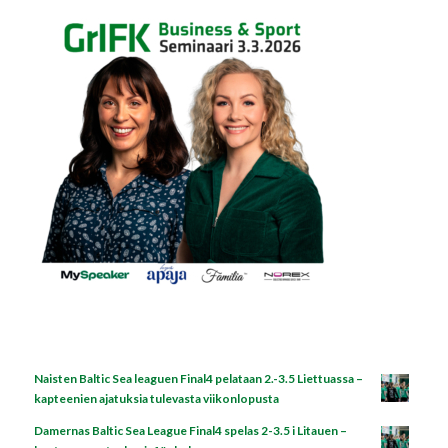
Naisten Baltic Sea leaguen Final4 pelataan 2.-3.5 Liettuassa –
kapteenien ajatuksia tulevasta viikonlopusta
Damernas Baltic Sea League Final4 spelas 2-3.5 i Litauen –