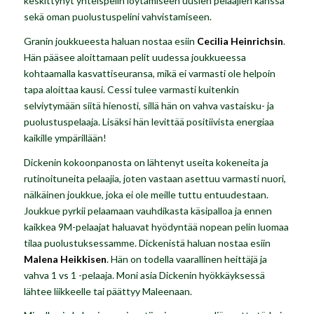
keskittynyt yhteispelin löytämiseen uusien pelaajien kanssa
sekä oman puolustuspelini vahvistamiseen.
Granin joukkueesta haluan nostaa esiin
Cecilia Heinrichsin
.
Hän pääsee aloittamaan pelit uudessa joukkueessa
kohtaamalla kasvattiseuransa, mikä ei varmasti ole helpoin
tapa aloittaa kausi. Cessi tulee varmasti kuitenkin
selviytymään siitä hienosti, sillä hän on vahva vastaisku- ja
puolustuspelaaja. Lisäksi hän levittää positiivista energiaa
kaikille ympärillään!
Dickenin kokoonpanosta on lähtenyt useita kokeneita ja
rutinoituneita pelaajia, joten vastaan asettuu varmasti nuori,
nälkäinen joukkue, joka ei ole meille tuttu entuudestaan.
Joukkue pyrkii pelaamaan vauhdikasta käsipalloa ja ennen
kaikkea 9M-pelaajat haluavat hyödyntää nopean pelin luomaa
tilaa puolustuksessamme. Dickenistä haluan nostaa esiin
Malena Heikkisen
. Hän on todella vaarallinen heittäjä ja
vahva 1 vs 1 -pelaaja. Moni asia Dickenin hyökkäyksessä
lähtee liikkeelle tai päättyy Maleenaan.