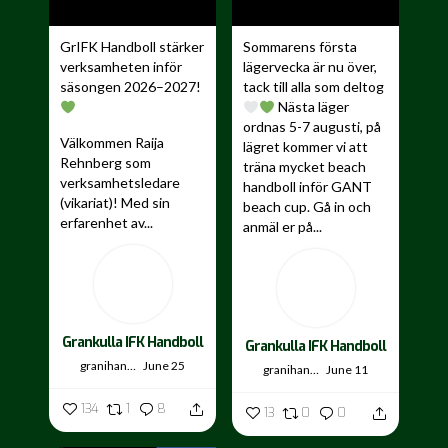
GrIFK Handboll stärker
Sommarens första
verksamheten inför
lägervecka är nu över,
säsongen 2026–2027!
tack till alla som deltog
Nästa läger
ordnas 5-7 augusti, på
Välkommen Raija
lägret kommer vi att
Rehnberg som
träna mycket beach
verksamhetsledare
handboll inför GANT
(vikariat)! Med sin
beach cup. Gå in och
erfarenhet av...
anmäl er på...
Grankulla IFK Handboll
Grankulla IFK Handboll
granihandis
June 25
granihandis
June 11
134
1
8
13
0
0