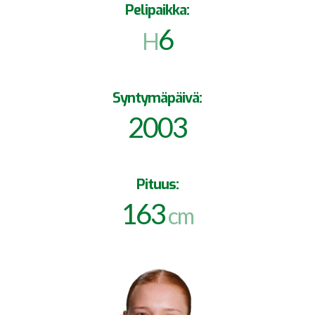
Pelipaikka:
6
H
Syntymäpäivä:
2003
Pituus:
163
cm