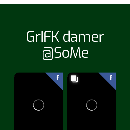
GrIFK damer
@SoMe