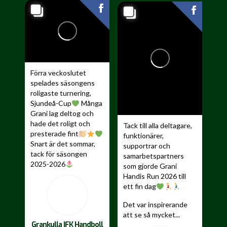
Förra veckoslutet
spelades säsongens
roligaste turnering,
Sjundeå-Cup
Många
Grani lag deltog och
hade det roligt och
Tack till alla deltagare,
presterade fint
funktionärer,
Snart är det sommar,
supportrar och
tack för säsongen
samarbetspartners
2025-2026
som gjorde Grani
Handis Run 2026 till
...
ett fin dag
Det var inspirerande
att se så mycket...
Grankulla IFK Handboll