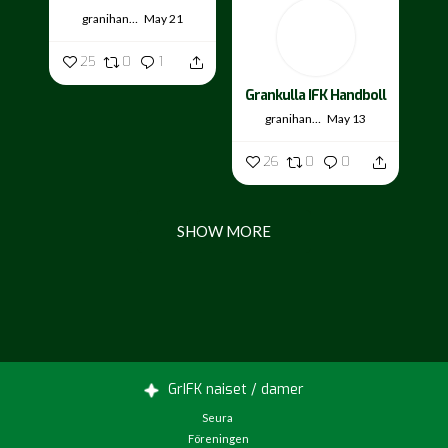
granihandis
May 21
25
0
1
Grankulla IFK Handboll
granihandis
May 13
26
0
0
SHOW MORE
GrIFK naiset / damer
Seura
Föreningen