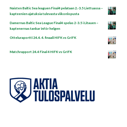
Naisten Baltic Sea leaguen Final4 pelataan 2.-3.5 Liettuassa –
kapteenien ajatuksia tulevasta viikonlopusta
Damernas Baltic Sea League Final4 spelas 2-3.5 i Litauen –
kaptenernas tankar inför helgen
Otteluraportti 24.4. 4. finaali HIFK vs GrIFK
Matchrapport 24.4 Final 4 HIFK vs GrIFK