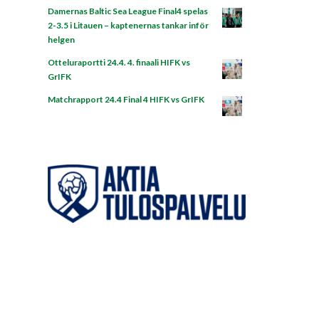
Damernas Baltic Sea League Final4 spelas
2-3.5 i Litauen – kaptenernas tankar inför
helgen
Otteluraportti 24.4. 4. finaali HIFK vs
GrIFK
Matchrapport 24.4 Final 4 HIFK vs GrIFK