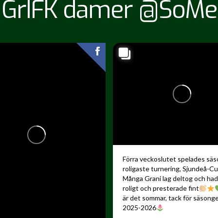
GrIFK damer @SoMe
Förra veckoslutet spelades sä
roligaste turnering, Sjundeå-C
Många Grani lag deltog och ha
roligt och presterade fint
är det sommar, tack för säsong
2025-2026