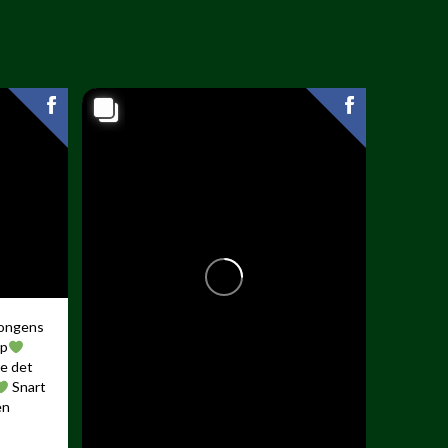
songens
up
de det
Snart
en