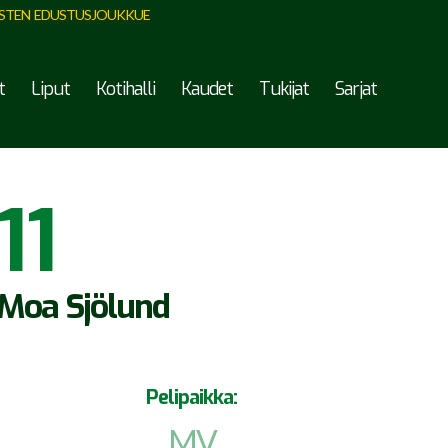
STEN EDUSTUSJOUKKUE
t
Liput
Kotihalli
Kaudet
Tukijat
Sarjat
11
Moa Sjölund
Pelipaikka:
MV