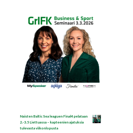
Naisten Baltic Sea leaguen Final4 pelataan
2.-3.5 Liettuassa – kapteenien ajatuksia
tulevasta viikonlopusta