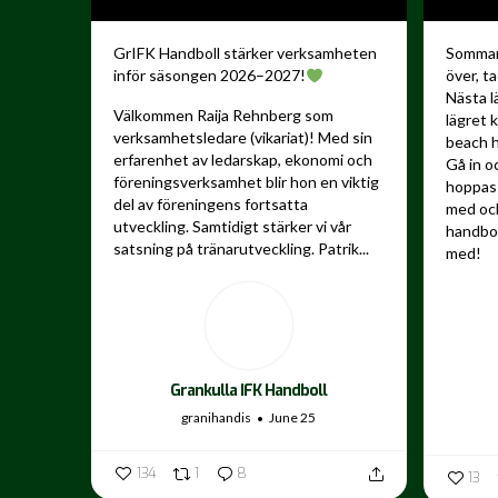
GrIFK Handboll stärker verksamheten
Sommare
inför säsongen 2026–2027!
över, ta
Nästa l
Välkommen Raija Rehnberg som
lägret 
verksamhetsledare (vikariat)! Med sin
beach h
erfarenhet av ledarskap, ekonomi och
Gå in o
föreningsverksamhet blir hon en viktig
hoppas 
del av föreningens fortsatta
med och
utveckling.
Samtidigt stärker vi vår
handbo
satsning på tränarutveckling. Patrik...
med!
...
Grankulla IFK Handboll
granihandis
June 25
134
1
8
13