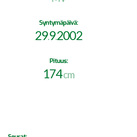
Syntymäpäivä:
29
9
2002
.
.
Pituus:
174
cm
Seurat: