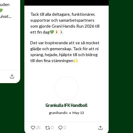
kauden
Tack till alla deltagare, funktionärer,
ivat...
supportrar och samarbetspartners
som gjorde Grani Handis Run 2026 till
ett fin dag
Det var inspirerande att se så mycket
glädje och gemenskap. Tack för att ni
sprang, hejade, hjälpte till och bidrog
till den fina stämningen
...
Grankulla IFK Handboll
granihandis
May 13
26
0
0