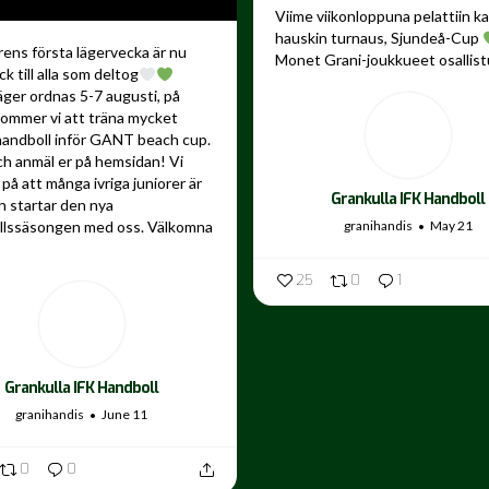
Viime viikonloppuna pelattiin 
hauskin turnaus, Sjundeå-Cup
ns första lägervecka är nu
Monet Grani-joukkueet osallistu
ck till alla som deltog
äger ordnas 5-7 augusti, på
kommer vi att träna mycket
andboll inför GANT beach cup.
ch anmäl er på hemsidan! Vi
på att många ivriga juniorer är
Grankulla IFK Handboll
 startar den nya
granihandis
May 21
llssäsongen med oss. Välkomna
25
0
1
Grankulla IFK Handboll
granihandis
June 11
0
0