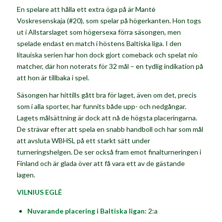
En spelare att hålla ett extra öga på är
Mantė
Voskresenskaja
(#20), som spelar på högerkanten. Hon togs
ut i Allstarslaget som högersexa förra säsongen
,
men
spelade endast en match i höstens Baltiska liga. I den
litauiska
serien har hon dock gjort comeback och spelat nio
matcher, där hon noterats för 32 mål – en tydlig indikation på
att hon är tillbaka i spel.
Säsongen har hittills gått bra för laget, även om det, precis
som i alla sporter, har funnits både upp- och nedgångar.
Lagets målsättning är dock att nå de högsta placeringarna.
De strävar efter att spela en snabb handboll och har som mål
att avsluta WBHSL på ett starkt sätt under
turneringshelgen. De ser också fram emot finalturneringen i
Finland och är glada över att få vara ett av de gästande
lagen.
VILNIUS EGLÉ
Nuvarande placering i Baltiska ligan:
2:a