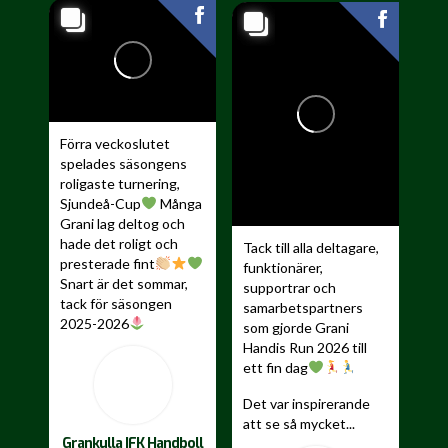
Förra veckoslutet
spelades säsongens
roligaste turnering,
Sjundeå-Cup
Många
Grani lag deltog och
hade det roligt och
Tack till alla deltagare,
presterade fint
funktionärer,
Snart är det sommar,
supportrar och
tack för säsongen
samarbetspartners
2025-2026
som gjorde Grani
Handis Run 2026 till
...
ett fin dag
Det var inspirerande
att se så mycket...
Grankulla IFK Handboll