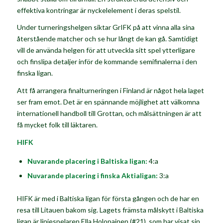
effektiva kontringar är nyckelelement i deras spelstil.
Under turneringshelgen siktar GrIFK på att vinna alla sina
återstående matcher och se hur långt de kan gå. Samtidigt
vill de använda helgen för att utveckla sitt spel ytterligare
och finslipa detaljer inför de kommande semifinalerna i den
finska ligan.
Att få arrangera finalturneringen i Finland är något hela laget
ser fram emot. Det är en spännande möjlighet att välkomna
internationell handboll till Grottan, och målsättningen är att
få mycket folk till läktaren.
HIFK
Nuvarande placering i Baltiska ligan:
4:a
Nuvarande placering i finska Aktialigan:
3:a
HIFK är med i Baltiska ligan för första gången och de har en
resa till Litauen bakom sig. Lagets främsta målskytt i Baltiska
ligan är linjespelaren
Ella Holopainen
(#21), som har visat sin