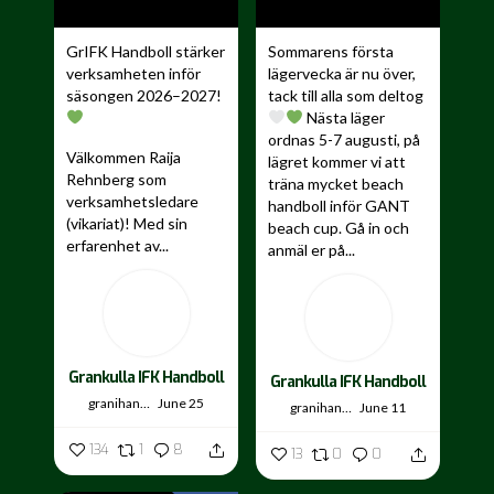
GrIFK Handboll stärker
Sommarens första
verksamheten inför
lägervecka är nu över,
säsongen 2026–2027!
tack till alla som deltog
Nästa läger
ordnas 5-7 augusti, på
Välkommen Raija
lägret kommer vi att
Rehnberg som
träna mycket beach
verksamhetsledare
handboll inför GANT
(vikariat)! Med sin
beach cup. Gå in och
erfarenhet av...
anmäl er på...
Grankulla IFK Handboll
Grankulla IFK Handboll
granihandis
June 25
granihandis
June 11
134
1
8
13
0
0