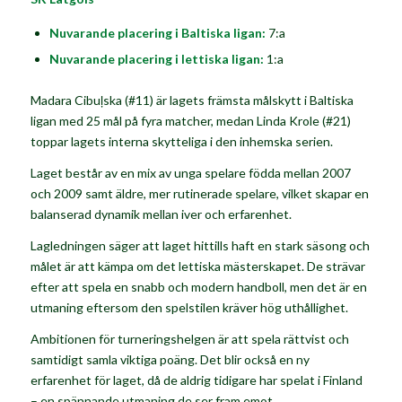
Nuvarande placering i Baltiska ligan:
7:a
Nuvarande placering i lettiska ligan:
1:a
Madara Cibuļska
(#11) är lagets främsta målskytt i Baltiska
ligan med 25 mål på fyra matcher, medan
Linda Krole
(#21)
toppar lagets interna skytteliga i den inhemska serien.
Laget består av en mix av unga spelare födda mellan 2007
och 2009 samt äldre, mer rutinerade spelare, vilket skapar en
balanserad dynamik mellan iver och erfarenhet.
Lagledningen säger att laget hittills haft en stark säsong och
målet är att kämpa om det lettiska mästerskapet. De strävar
efter att spela en snabb och modern handboll, men det är en
utmaning eftersom den spelstilen kräver hög uthållighet.
Ambitionen för turneringshelgen är att spela rättvist och
samtidigt samla viktiga poäng. Det blir också en ny
erfarenhet för laget, då de aldrig tidigare har spelat i Finland
– en spännande utmaning de ser fram emot.