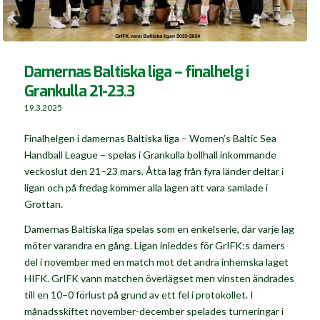
Damernas Baltiska liga – finalhelg i
Grankulla 21-23.3
19.3.2025
Finalhelgen i damernas Baltiska liga – Women’s Baltic Sea
Handball League –
spelas i Grankulla bollhall inkommande
veckoslut den 21–23 mars.
Åtta lag från fyra länder deltar i
ligan och på fredag kommer alla lagen att vara samlade i
Grottan.
Damernas Baltiska liga spelas som en enkelserie, där varje lag
möter varandra en gång. Ligan inleddes för GrIFK:s damers
del i november med en match mot det andra inhemska laget
HIFK. GrIFK vann matchen överlägset men vinsten ändrades
till en 10–0 förlust på grund av ett fel i protokollet. I
månadsskiftet november-december spelades turneringar i