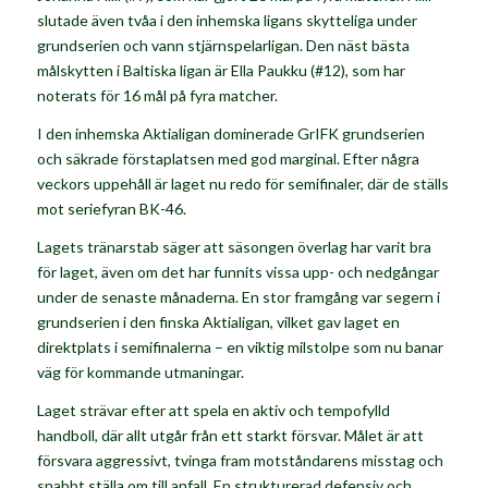
slutade även tvåa i den inhemska ligans skytteliga under
grundserien och vann stjärnspelarligan. Den näst bästa
målskytten i Baltiska ligan är
Ella Paukku
(#12), som har
noterats för 16 mål på fyra matcher.
I den inhemska Aktialigan dominerade GrIFK grundserien
och säkrade förstaplatsen med god marginal. Efter några
veckors uppehåll är laget nu redo för semifinaler, där de ställs
mot seriefyran BK-46.
Lagets tränarstab säger att säsongen överlag har varit bra
för laget, även om det har funnits vissa upp- och nedgångar
under de senaste månaderna. En stor framgång var segern i
grundserien i den finska Aktialigan, vilket gav laget en
direktplats i semifinalerna – en viktig milstolpe som nu banar
väg för kommande utmaningar.
Laget strävar efter att spela en aktiv och tempofylld
handboll, där allt utgår från ett starkt försvar. Målet är att
försvara aggressivt, tvinga fram motståndarens misstag och
snabbt ställa om till anfall. En strukturerad defensiv och