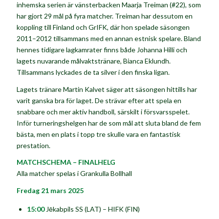
inhemska serien är vänsterbacken
Maarja Treiman
(#22), som
har gjort 29 mål på fyra matcher. Treiman har dessutom en
koppling till Finland och GrIFK, där hon spelade säsongen
2011–2012 tillsammans med en annan estnisk spelare. Bland
hennes tidigare lagkamrater finns både Johanna Hilli och
lagets nuvarande målvaktstränare, Bianca Eklundh.
Tillsammans lyckades de ta silver i den finska ligan.
Lagets tränare
Martin Kalvet
säger att säsongen hittills har
varit ganska bra för laget. De strävar efter att spela en
snabbare och mer aktiv handboll, särskilt i försvarsspelet.
Inför turneringshelgen har de som mål att sluta bland de fem
bästa, men en plats i topp tre skulle vara en fantastisk
prestation.
MATCHSCHEMA – FINALHELG
Alla matcher spelas i Grankulla Bollhall
Fredag 21 mars 2025
15:00
Jēkabpils SS (LAT) – HIFK (FIN)