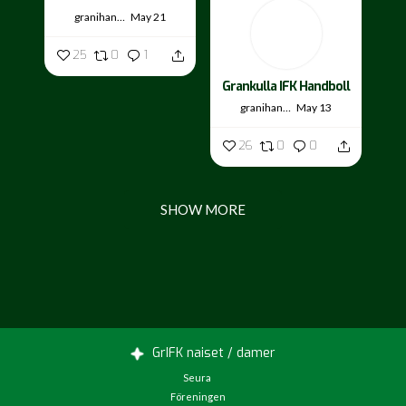
granihandis
May 21
25
0
1
Grankulla IFK Handboll
granihandis
May 13
26
0
0
SHOW MORE
GrIFK naiset / damer
Seura
Föreningen