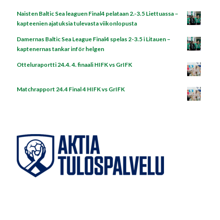
Naisten Baltic Sea leaguen Final4 pelataan 2.-3.5 Liettuassa –
kapteenien ajatuksia tulevasta viikonlopusta
Damernas Baltic Sea League Final4 spelas 2-3.5 i Litauen –
kaptenernas tankar inför helgen
Otteluraportti 24.4. 4. finaali HIFK vs GrIFK
Matchrapport 24.4 Final 4 HIFK vs GrIFK