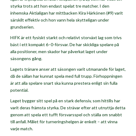
styrka trots att hon endast spelat tre matcher. I den
inhemska Aktialigan har mittbacken
Kira Härkönen
(#9) varit
särskilt effektiv och hon vann hela skytteligan under
grundserien.
HIFK är ett fysiskt starkt och relativt storväxt lag som trivs
bäst i ett kompakt 6–0-försvar. De har skickliga spelare på
alla positioner, men skador har påverkat laget under
säsongens gång.
Lagets tränare anser att säsongen varit utmanande för laget,
då de sällan har kunnat spela med full trupp. Förhoppningen
är att alla spelare snart ska kunna prestera enligt sin fulla
potential.
Laget bygger sitt spel på en stark defensiv, som hittills har
varit deras främsta styrka. De strävar efter att utnyttja detta
genom att spela ett tufft försvarsspel och ställa om snabbt
till anfall. Målet för turneringshelgen är enkelt – att vinna
varje match.