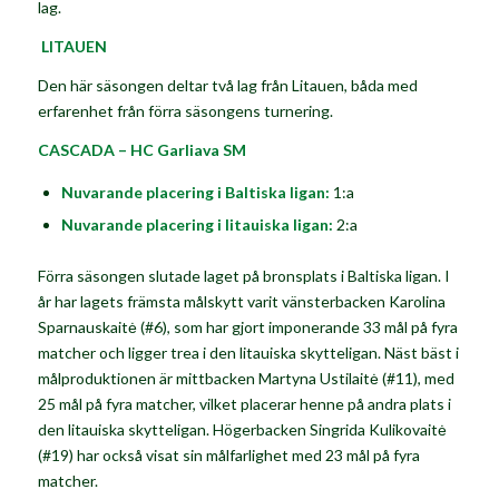
lag.
LITAUEN
Den här säsongen deltar två lag från Litauen, båda med
erfarenhet från förra säsongens turnering.
CASCADA – HC Garliava SM
Nuvarande placering i Baltiska ligan:
1:a
Nuvarande placering i litauiska ligan:
2:a
Förra säsongen slutade laget på bronsplats i Baltiska ligan. I
år har lagets främsta målskytt varit vänsterbacken
Karolina
Sparnauskaitė
(#6), som har gjort imponerande 33 mål på fyra
matcher och ligger trea i den litauiska
skytteligan. Näst bäst i
målproduktionen är mittbacken
Martyna Ustilaitė
(#11), med
25 mål på fyra matcher, vilket placerar henne på andra plats i
den litauiska
skytteligan. Högerbacken
Singrida Kulikovaitė
(#19) har också visat sin målfarlighet med 23 mål på fyra
matcher.