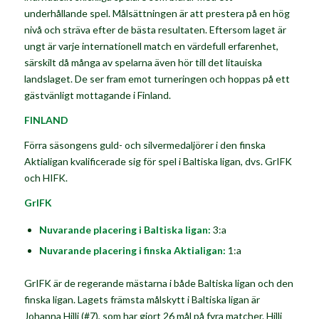
underhållande spel. Målsättningen är att prestera på en hög
nivå och sträva efter de bästa resultaten. Eftersom laget är
ungt är varje internationell match en värdefull erfarenhet,
särskilt då många av spelarna även hör till det litauiska
landslaget. De ser fram emot turneringen och hoppas på ett
gästvänligt mottagande i Finland.
FINLAND
Förra säsongens guld- och silvermedaljörer i den finska
Aktialigan kvalificerade sig för spel i Baltiska ligan, dvs. GrIFK
och HIFK.
GrIFK
Nuvarande placering i Baltiska ligan:
3:a
Nuvarande placering i finska Aktialigan:
1:a
GrIFK är de regerande mästarna i både Baltiska ligan och den
finska ligan. Lagets främsta målskytt i Baltiska ligan är
Johanna Hilli
(#7), som har gjort 26 mål på fyra matcher. Hilli