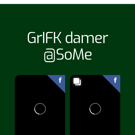
GrIFK damer
@SoMe