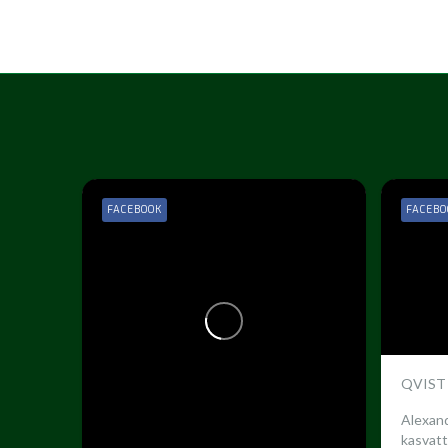
FACEBOOK
FACEBO
QVIST
Alexand
kasvatt