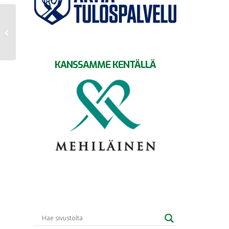
GrIFK – SIF
KANSSAMME KENTÄLLÄ