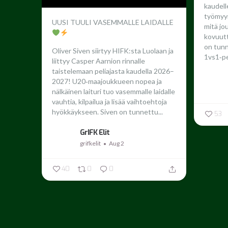
kaudel
työmyyr
UUSI TUULI VASEMMALLE LAIDALLE
mitä jo
kovuutta
on tun
Oliver Siven siirtyy HIFK:sta Luolaan ja
1vs1‑pe
liittyy Casper Aarnion rinnalle
taistelemaan peliajasta kaudella 2026–
2027!
U20‑maajoukkueen nopea ja
nälkäinen laituri tuo vasemmalle laidalle
vauhtia, kilpailua ja lisää vaihtoehtoja
hyökkäykseen. Siven on tunnettu...
53
GrIFK Elit
grifkelit
Aug 2
40
0
0