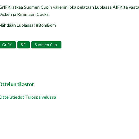
GrIFK jatkaa Suomen Cupin välieriin joka pelataan Luolassa ÅIFK:ta vastaa
Dicken ja Riihimäen Cocks.
Nähdään Luolassa! #BomBom
GrIFK
SIF
Suomen Cup
,
,
Ottelun tilastot
Ottelutiedot Tulospalvelussa