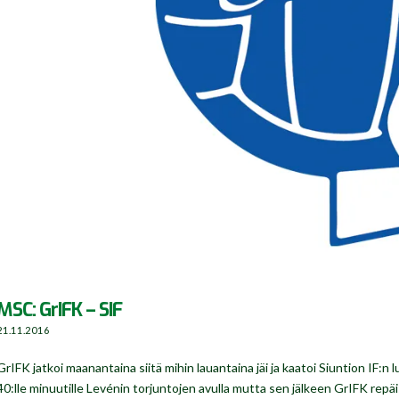
MSC: GrIFK – SIF
21.11.2016
GrIFK jatkoi maanantaina siitä mihin lauantaina jäi ja kaatoi Siuntion IF:n
40:lle minuutille Levénin torjuntojen avulla mutta sen jälkeen GrIFK repäis