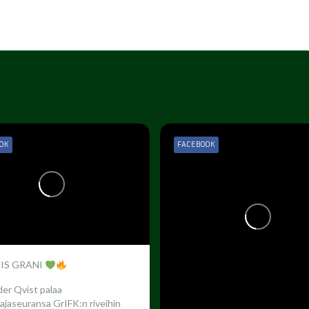
OK
FACEBOOK
 IS GRANI
er Qvist palaa
ajaseuransa GrIFK:n riveihin