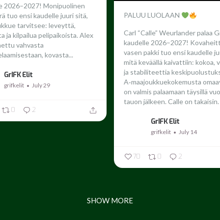
le 2026–2027!
Monipuolinen
PALUU LUOLAAN
ä tuo ensi kaudelle juuri sitä,
ukkue tarvitsee: leveyttä,
Carl “Calle” Weurlander palaa G
 ja kilpailua pelipaikoista. Alex
kaudelle 2026–2027!
Kovaheit
nettu vahvasta
vasen pakki tuo ensi kaudelle juu
laamisestaan, kovasta...
mitä keväällä kaivattiin: kokoa,
ja stabiliteettia keskipuolustuk
GrIFK Elit
A‑maajoukkuekokemusta omaav
grifkelit
July 29
on valmis palaamaan täysillä vu
tauon jälkeen.
Calle on takaisin. 
0
2
GrIFK Elit
grifkelit
July 14
70
0
2
SHOW MORE