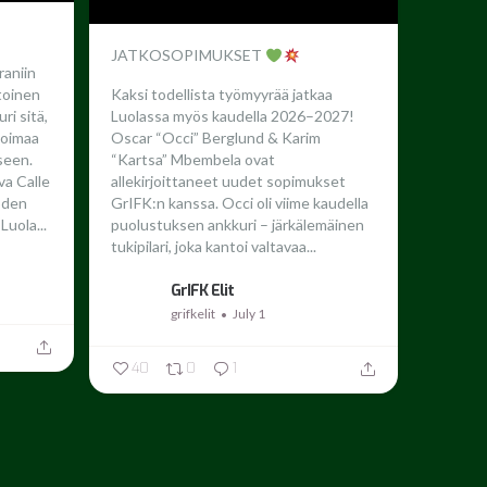
JATKOSOPIMUKSET
raniin
toinen
Kaksi todellista työmyyrää jatkaa
ri sitä,
Luolassa myös kaudella 2026–2027!
 voimaa
Oscar “Occi” Berglund & Karim
seen.
“Kartsa” Mbembela ovat
a Calle
allekirjoittaneet uudet sopimukset
oden
GrIFK:n kanssa.
Occi oli viime kaudella
Luola...
puolustuksen ankkuri – järkälemäinen
tukipilari, joka kantoi valtavaa...
GrIFK Elit
grifkelit
July 1
40
0
1