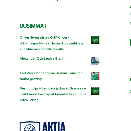
UUSIMMAT
Oliver Siven siirtyy GrIFK:hon –
U20‑maajoukkueen laituri tuo vauhtia ja
kilpailua vasemmalle laidalle
Alexander Qvist palaa Graniin
Carl Weurlander palaa Graniin – vuoden
tauko päättyy
Berglund ja Mbembela jatkavat Granissa –
joukkueen työmyyrät kiinnitetty kaudelle
2026–2027