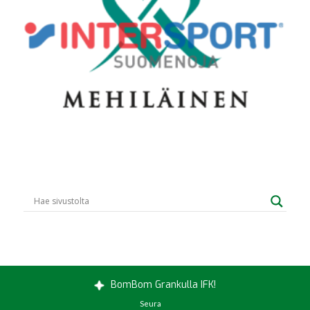
BomBom Grankulla IFK!
Seura