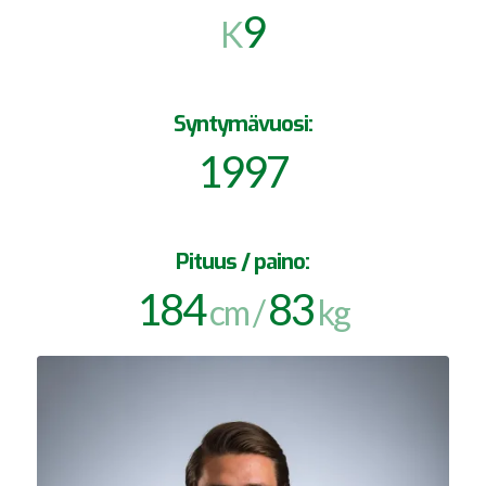
9
K
Syntymävuosi:
1997
Pituus / paino:
184
83
cm /
kg