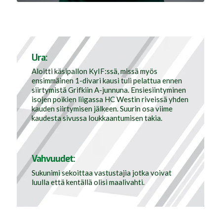
Ura:
Aloitti käsipallon KyIF:ssä, missä myös
ensimmäinen 1-divari kausi tuli pelattua ennen
siirtymistä Grifkiin A-junnuna. Ensiesiintyminen
isojen poikien liigassa HC Westin riveissä yhden
kauden siirtymisen jälkeen. Suurin osa viime
kaudesta sivussa loukkaantumisen takia.
Vahvuudet:
Sukunimi sekoittaa vastustajia jotka voivat
luulla että kentällä olisi maalivahti.