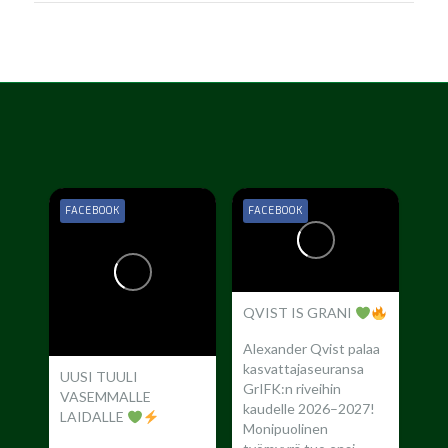
FACEBOOK
FACEBOOK
QVIST IS GRANI
Alexander Qvist palaa
kasvattajaseuransa
UUSI TUULI
GrIFK:n riveihin
VASEMMALLE
kaudelle 2026–2027!
LAIDALLE
Monipuolinen