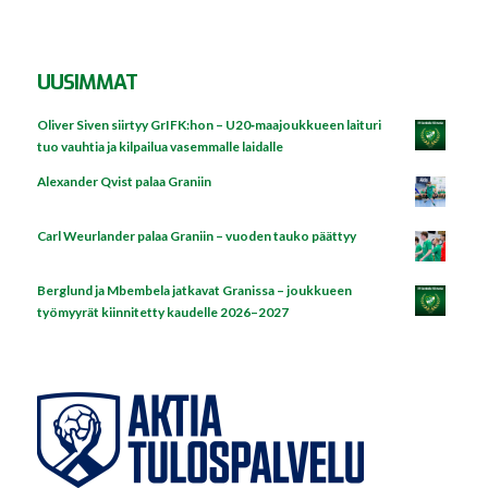
UUSIMMAT
Oliver Siven siirtyy GrIFK:hon – U20‑maajoukkueen laituri
tuo vauhtia ja kilpailua vasemmalle laidalle
Alexander Qvist palaa Graniin
Carl Weurlander palaa Graniin – vuoden tauko päättyy
Berglund ja Mbembela jatkavat Granissa – joukkueen
työmyyrät kiinnitetty kaudelle 2026–2027