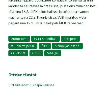
kaksinkamppailu. Joukkueet kohtaavat toisensa Granin
kahdessa seuraavassa ottelussa, joista ensimmäinen heti
tiistaina 16.2. HIFK:n kotihallissa ja toinen tulevanan
maanantaina 22.2. Kauniaisissa. Väliin mahtuu vielä
perjantaina 19.2. HIFK:n kotipeli ÅIFK:ta vastaan.
#BomBom
#GrIFKHandball
#respect
,
,
,
#Tunnetta peliin
ÅIFK
Alempi jatkosarja
,
,
,
COVID-19
GrIFK
SM-liiga
,
,
Ottelun tilastot
Ottelutiedot Tulospalvelussa