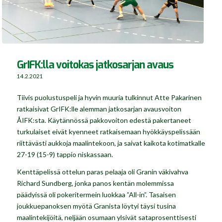
GrIFK:lla voitokas jatkosarjan avaus
14.2.2021
Tiivis puolustuspeli ja hyvin muuria tulkinnut Atte Pakarinen
ratkaisivat GrIFK:lle alemman jatkosarjan avausvoiton
ÅIFK:sta. Käytännössä pakkovoiton edestä pakertaneet
turkulaiset eivät kyenneet ratkaisemaan hyökkäyspelissään
riittävästi aukkoja maalintekoon, ja saivat kaikota kotimatkalle
27-19 (15-9) tappio niskassaan.
Kenttäpelissä ottelun paras pelaaja oli Granin väkivahva
Richard Sundberg, jonka panos kentän molemmissa
päädyissä oli pokeritermein luokkaa ”All-in”. Tasaisen
joukkuepanoksen myötä Granista löytyi täysi tusina
maalintekijöitä, neljään osumaan ylsivät sataprosenttisesti