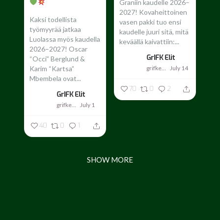
Graniin kaudelle 2026–
2027!
Kovaheittoinen
Kaksi todellista
vasen pakki tuo ensi
työmyyrää jatkaa
kaudelle juuri sitä, mitä
Luolassa myös kaudella
keväällä kaivattiin:...
2026–2027!
Oscar
GrIFK Elit
“Occi” Berglund &
grifkelit
July 14
Karim “Kartsa”
Mbembela ovat...
70
0
2
GrIFK Elit
grifkelit
July 1
40
0
1
SHOW MORE