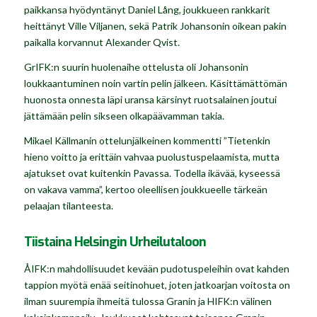
paikkansa hyödyntänyt Daniel Lång, joukkueen rankkarit
heittänyt Ville Viljanen, sekä Patrik Johansonin oikean pakin
paikalla korvannut Alexander Qvist.
GrIFK:n suurin huolenaihe ottelusta oli Johansonin
loukkaantuminen noin vartin pelin jälkeen. Käsittämättömän
huonosta onnesta läpi uransa kärsinyt ruotsalainen joutui
jättämään pelin sikseen olkapäävamman takia.
Mikael Källmanin ottelunjälkeinen kommentti ”Tietenkin
hieno voitto ja erittäin vahvaa puolustuspelaamista, mutta
ajatukset ovat kuitenkin Pavassa. Todella ikävää, kyseessä
on vakava vamma”, kertoo oleellisen joukkueelle tärkeän
pelaajan tilanteesta.
Tiistaina Helsingin Urheilutaloon
ÅIFK:n mahdollisuudet kevään pudotuspeleihin ovat kahden
tappion myötä enää seitinohuet, joten jatkoarjan voitosta on
ilman suurempia ihmeitä tulossa Granin ja HIFK:n välinen