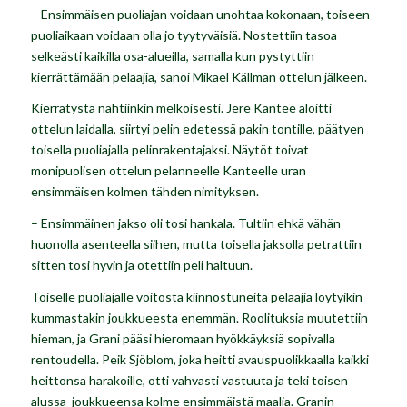
– Ensimmäisen puoliajan voidaan unohtaa kokonaan, toiseen
puoliaikaan voidaan olla jo tyytyväisiä. Nostettiin tasoa
selkeästi kaikilla osa-alueilla, samalla kun pystyttiin
kierrättämään pelaajia, sanoi Mikael Källman ottelun jälkeen.
Kierrätystä nähtiinkin melkoisesti. Jere Kantee aloitti
ottelun laidalla, siirtyi pelin edetessä pakin tontille, päätyen
toisella puoliajalla pelinrakentajaksi. Näytöt toivat
monipuolisen ottelun pelanneelle Kanteelle uran
ensimmäisen kolmen tähden nimityksen.
– Ensimmäinen jakso oli tosi hankala. Tultiin ehkä vähän
huonolla asenteella siihen, mutta toisella jaksolla petrattiin
sitten tosi hyvin ja otettiin peli haltuun.
Toiselle puoliajalle voitosta kiinnostuneita pelaajia löytyikin
kummastakin joukkueesta enemmän. Roolituksia muutettiin
hieman, ja Grani pääsi hieromaan hyökkäyksiä sopivalla
rentoudella. Peik Sjöblom, joka heitti avauspuolikkaalla kaikki
heittonsa harakoille, otti vahvasti vastuuta ja teki toisen
alussa joukkueensa kolme ensimmäistä maalia. Granin