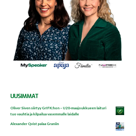
UUSIMMAT
Oliver Siven siirtyy GrIFK:hon – U20‑maajoukkueen laituri
tuo vauhtia ja kilpailua vasemmalle laidalle
Alexander Qvist palaa Graniin