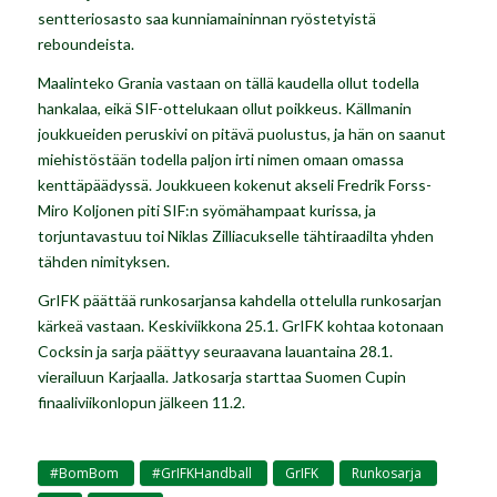
sentteriosasto saa kunniamaininnan ryöstetyistä
reboundeista.
Maalinteko Grania vastaan on tällä kaudella ollut todella
hankalaa, eikä SIF-ottelukaan ollut poikkeus. Källmanin
joukkueiden peruskivi on pitävä puolustus, ja hän on saanut
miehistöstään todella paljon irti nimen omaan omassa
kenttäpäädyssä. Joukkueen kokenut akseli Fredrik Forss-
Miro Koljonen piti SIF:n syömähampaat kurissa, ja
torjuntavastuu toi Niklas Zilliacukselle tähtiraadilta yhden
tähden nimityksen.
GrIFK päättää runkosarjansa kahdella ottelulla runkosarjan
kärkeä vastaan. Keskiviikkona 25.1. GrIFK kohtaa kotonaan
Cocksin ja sarja päättyy seuraavana lauantaina 28.1.
vierailuun Karjaalla. Jatkosarja starttaa Suomen Cupin
finaaliviikonlopun jälkeen 11.2.
#BomBom
#GrIFKHandball
GrIFK
Runkosarja
,
,
,
,