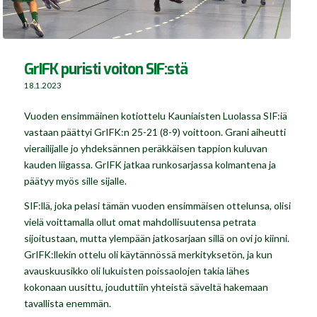
GrIFK puristi voiton SIF:stä
18.1.2023
Vuoden ensimmäinen kotiottelu Kauniaisten Luolassa SIF:iä
vastaan päättyi GrIFK:n 25-21 (8-9) voittoon. Grani aiheutti
vierailijalle jo yhdeksännen peräkkäisen tappion kuluvan
kauden liigassa. GrIFK jatkaa runkosarjassa kolmantena ja
päätyy myös sille sijalle.
SIF:llä, joka pelasi tämän vuoden ensimmäisen ottelunsa, olisi
vielä voittamalla ollut omat mahdollisuutensa petrata
sijoitustaan, mutta ylempään jatkosarjaan sillä on ovi jo kiinni.
GrIFK:llekin ottelu oli käytännössä merkityksetön, ja kun
avauskuusikko oli lukuisten poissaolojen takia lähes
kokonaan uusittu, jouduttiin yhteistä säveltä hakemaan
tavallista enemmän.