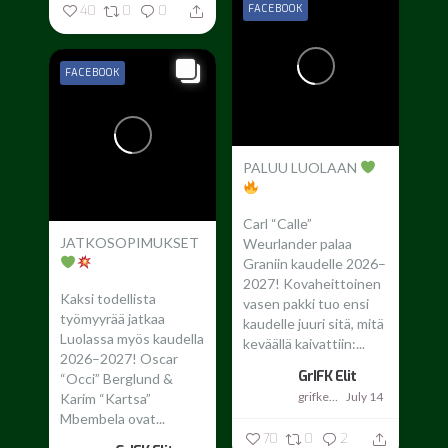
FACEBOOK
40
0
0
FACEBOOK
PALUU LUOLAAN
Carl “Calle”
JATKOSOPIMUKSET
Weurlander palaa
Graniin kaudelle 2026–
2027!
Kovaheittoinen
Kaksi todellista
vasen pakki tuo ensi
työmyyrää jatkaa
kaudelle juuri sitä, mitä
Luolassa myös kaudella
keväällä kaivattiin:...
2026–2027!
Oscar
GrIFK Elit
“Occi” Berglund &
grifkelit
July 14
Karim “Kartsa”
Mbembela ovat...
70
0
2