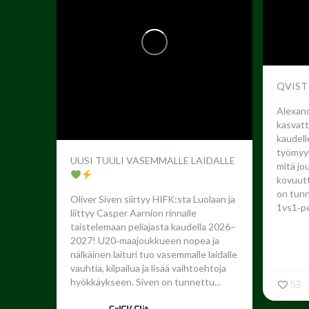
QVIST
Alexand
kasvatt
kaudel
työmyyr
UUSI TUULI VASEMMALLE LAIDALLE
mitä jo
kovuutta
on tun
Oliver Siven siirtyy HIFK:sta Luolaan ja
1vs1‑pe
liittyy Casper Aarnion rinnalle
taistelemaan peliajasta kaudella 2026–
2027!
U20‑maajoukkueen nopea ja
nälkäinen laituri tuo vasemmalle laidalle
vauhtia, kilpailua ja lisää vaihtoehtoja
hyökkäykseen. Siven on tunnettu...
53