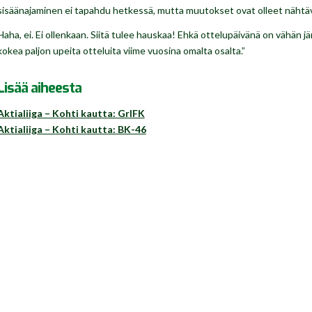
sisäänajaminen ei tapahdu hetkessä, mutta muutokset ovat olleet nähtävil
Haha, ei. Ei ollenkaan. Siitä tulee hauskaa! Ehkä ottelupäivänä on vähän 
kokea paljon upeita otteluita viime vuosina omalta osalta.”
Lisää aiheesta
Aktialiiga – Kohti kautta: GrIFK
Aktialiiga – Kohti kautta: BK-46