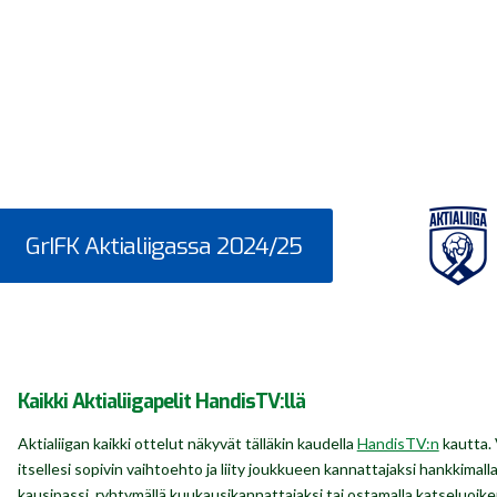
GrIFK Aktialiigassa 2024/25
Kaikki Aktialiigapelit HandisTV:llä
Aktialiigan kaikki ottelut näkyvät tälläkin kaudella
HandisTV:n
kautta. 
itsellesi sopivin vaihtoehto ja liity joukkueen kannattajaksi hankkimall
kausipassi, ryhtymällä kuukausikannattajaksi tai ostamalla katseluoik