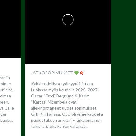
JATKOSOPIMUKSET
raniin
toinen
Kaksi todellista työmyyrää jatkaa
ri sitä,
Luolassa myös kaudella 2026–2027!
 voimaa
Oscar “Occi” Berglund & Karim
seen.
“Kartsa” Mbembela ovat
a Calle
allekirjoittaneet uudet sopimukset
oden
GrIFK:n kanssa.
Occi oli viime kaudella
Luola...
puolustuksen ankkuri – järkälemäinen
tukipilari, joka kantoi valtavaa...