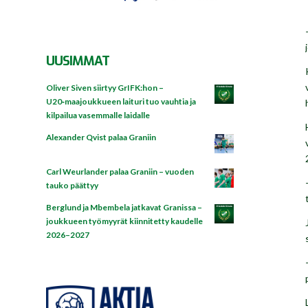
UUSIMMAT
Oliver Siven siirtyy GrIFK:hon –
U20‑maajoukkueen laituri tuo vauhtia ja
kilpailua vasemmalle laidalle
Alexander Qvist palaa Graniin
Carl Weurlander palaa Graniin – vuoden
tauko päättyy
Berglund ja Mbembela jatkavat Granissa –
joukkueen työmyyrät kiinnitetty kaudelle
2026–2027