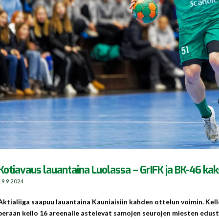
Kotiavaus lauantaina Luolassa – GrIFK ja BK-46 kak
19.9.2024
Aktialiiga saapuu lauantaina Kauniaisiin kahden ottelun voimin. Kell
perään kello 16 areenalle astelevat samojen seurojen miesten edus