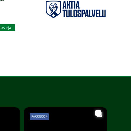
osarja
FACEBOOK