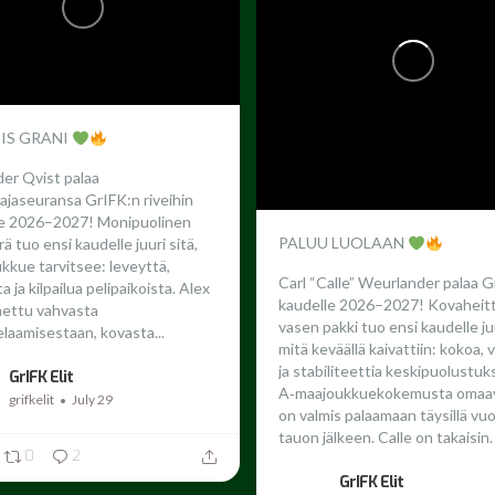
 IS GRANI
er Qvist palaa
ajaseuransa GrIFK:n riveihin
le 2026–2027!
Monipuolinen
PALUU LUOLAAN
ä tuo ensi kaudelle juuri sitä,
ukkue tarvitsee: leveyttä,
Carl “Calle” Weurlander palaa G
 ja kilpailua pelipaikoista. Alex
kaudelle 2026–2027!
Kovaheit
nettu vahvasta
vasen pakki tuo ensi kaudelle juu
laamisestaan, kovasta...
mitä keväällä kaivattiin: kokoa,
ja stabiliteettia keskipuolustuk
GrIFK Elit
A‑maajoukkuekokemusta omaav
grifkelit
July 29
on valmis palaamaan täysillä vu
tauon jälkeen.
Calle on takaisin. 
0
2
GrIFK Elit