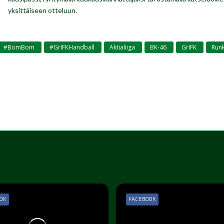
yksittäiseen otteluun.
#BomBom
#GrIFKHandball
Aktialiiga
BK-46
GrIFK
Runk
,
,
,
,
,
OK
FACEBOOK