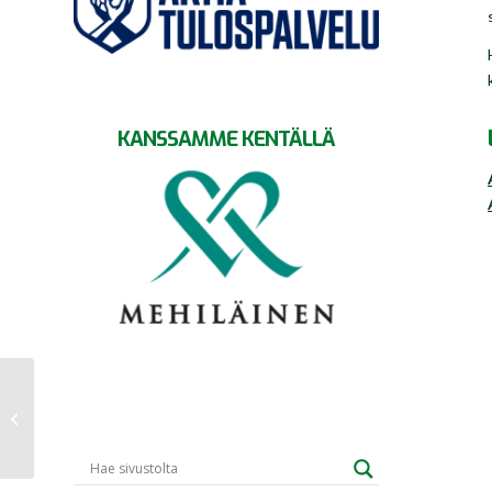
KANSSAMME KENTÄLLÄ
Tehottomalle Granille
kirvelevä tappio Turussa