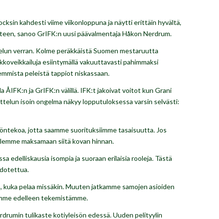
ocksin kahdesti viime viikonloppuna ja näytti erittäin hyvältä,
 eteen, sanoo GrIFK:n uusi päävalmentaja Håkon Nerdrum.
ttelun verran. Kolme peräkkäistä Suomen mestaruutta
kkoveikkailuja esiintymällä vakuuttavasti pahimmaksi
emmista peleistä tappiot niskassaan.
IFK:n ja GrIFK:n välillä. IFK:t jakoivat voitot kun Grani
ttelun isoin ongelma näkyy lopputuloksessa varsin selvästi:
työntekoa, jotta saamme suorituksiimme tasaisuutta. Jos
tulemme maksamaan siitä kovan hinnan.
a edelliskausia isompia ja suoraan erilaisia rooleja. Tästä
odotettua.
hen, kuka pelaa missäkin. Muuten jatkamme samojen asioiden
hiomme edelleen tekemistämme.
drumin tulikaste kotiyleisön edessä. Uuden pelityylin