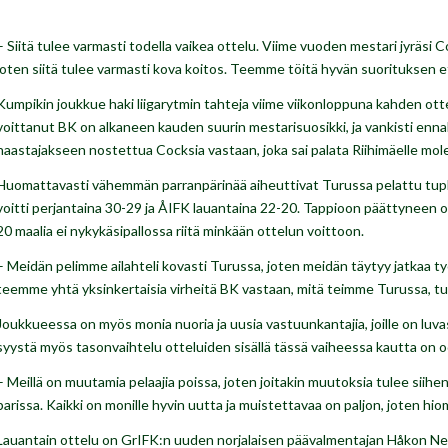
– Siitä tulee varmasti todella vaikea ottelu. Viime vuoden mestari jyräsi C
joten siitä tulee varmasti kova koitos. Teemme töitä hyvän suorituksen
Kumpikin joukkue haki liigarytmin tahteja viime viikonloppuna kahden o
voittanut BK on alkaneen kauden suurin mestarisuosikki, ja vankisti enna
haastajakseen nostettua Cocksia vastaan, joka sai palata Riihimäelle mol
Huomattavasti vähemmän parranpärinää aiheuttivat Turussa pelattu tupla Å
voitti perjantaina 30-29 ja ÅIFK lauantaina 22-20. Tappioon päättyneen o
20 maalia ei nykykäsipallossa riitä minkään ottelun voittoon.
– Meidän pelimme ailahteli kovasti Turussa, joten meidän täytyy jatkaa 
teemme yhtä yksinkertaisia virheitä BK vastaan, mitä teimme Turussa, 
Joukkueessa on myös monia nuoria ja uusia vastuunkantajia, joille on luvass
syystä myös tasonvaihtelu otteluiden sisällä tässä vaiheessa kautta on 
– Meillä on muutamia pelaajia poissa, joten joitakin muutoksia tulee sii
parissa. Kaikki on monille hyvin uutta ja muistettavaa on paljon, joten 
Lauantain ottelu on GrIFK:n uuden norjalaisen päävalmentajan Håkon Ner