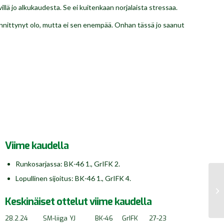
lä jo alkukaudesta. Se ei kuitenkaan norjalaista stressaa.
jännittynyt olo, mutta ei sen enempää. Onhan tässä jo saanut
Viime kaudella
Runkosarjassa: BK-46 1., GrIFK 2.
Lopullinen sijoitus: BK-46 1., GrIFK 4.
Keskinäiset ottelut viime kaudella
28.2.24
SM-liiga YJ
BK-46
GrIFK
27-23