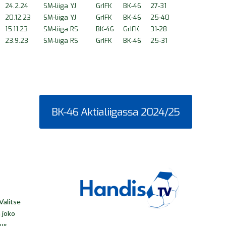
24.2.24
SM-liiga YJ
GrIFK
BK-46
27-31
20.12.23
SM-liiga YJ
GrIFK
BK-46
25-40
15.11.23
SM-liiga RS
BK-46
GrIFK
31-28
23.9.23
SM-liiga RS
GrIFK
BK-46
25-31
BK-46 Aktialiigassa 2024/25
Valitse
a joko
eus