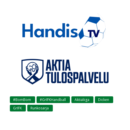
#BomBom
#GrIFKHandball
Aktialiiga
Dicken
,
,
,
,
GrIFK
Runkosarja
,