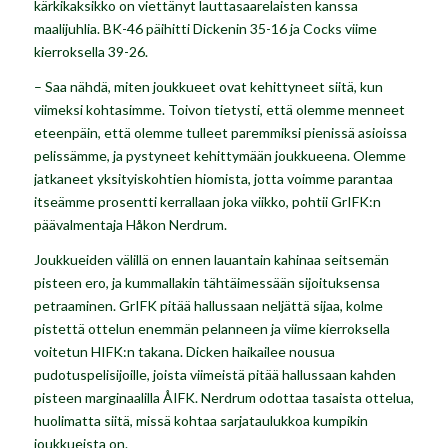
kärkikaksikko on viettänyt lauttasaarelaisten kanssa
maalijuhlia. BK-46 päihitti Dickenin 35-16 ja Cocks viime
kierroksella 39-26.
– Saa nähdä, miten joukkueet ovat kehittyneet siitä, kun
viimeksi kohtasimme. Toivon tietysti, että olemme menneet
eteenpäin, että olemme tulleet paremmiksi pienissä asioissa
pelissämme, ja pystyneet kehittymään joukkueena. Olemme
jatkaneet yksityiskohtien hiomista, jotta voimme parantaa
itseämme prosentti kerrallaan joka viikko, pohtii GrIFK:n
päävalmentaja Håkon Nerdrum.
Joukkueiden välillä on ennen lauantain kahinaa seitsemän
pisteen ero, ja kummallakin tähtäimessään sijoituksensa
petraaminen. GrIFK pitää hallussaan neljättä sijaa, kolme
pistettä ottelun enemmän pelanneen ja viime kierroksella
voitetun HIFK:n takana. Dicken haikailee nousua
pudotuspelisijoille, joista viimeistä pitää hallussaan kahden
pisteen marginaalilla ÅIFK. Nerdrum odottaa tasaista ottelua,
huolimatta siitä, missä kohtaa sarjataulukkoa kumpikin
joukkueista on.