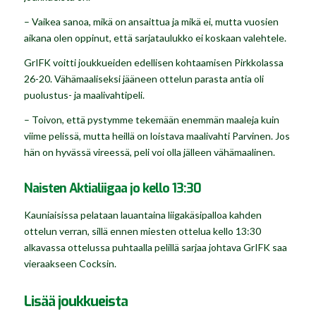
– Vaikea sanoa, mikä on ansaittua ja mikä ei, mutta vuosien
aikana olen oppinut, että sarjataulukko ei koskaan valehtele.
GrIFK voitti joukkueiden edellisen kohtaamisen Pirkkolassa
26-20. Vähämaaliseksi jääneen ottelun parasta antia oli
puolustus- ja maalivahtipeli.
– Toivon, että pystymme tekemään enemmän maaleja kuin
viime pelissä, mutta heillä on loistava maalivahti Parvinen. Jos
hän on hyvässä vireessä, peli voi olla jälleen vähämaalinen.
Naisten Aktialiigaa jo kello 13:30
Kauniaisissa pelataan lauantaina liigakäsipalloa kahden
ottelun verran, sillä ennen miesten ottelua kello 13:30
alkavassa ottelussa puhtaalla pelillä sarjaa johtava GrIFK saa
vieraakseen Cocksin.
Lisää joukkueista