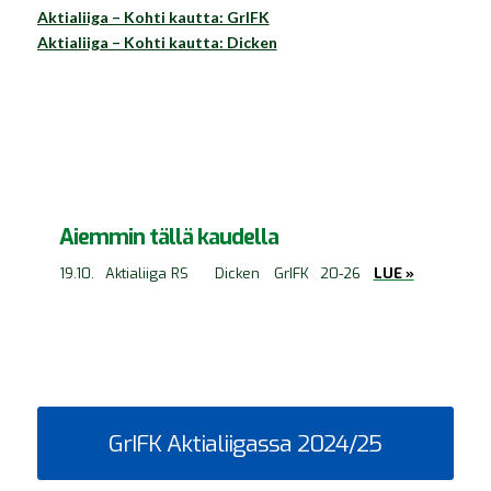
Aktialiiga – Kohti kautta: GrIFK
Aktialiiga – Kohti kautta: Dicken
Aiemmin tällä kaudella
19.10.
Aktialiiga RS
Dicken
GrIFK
20-26
LUE »
GrIFK Aktialiigassa 2024/25