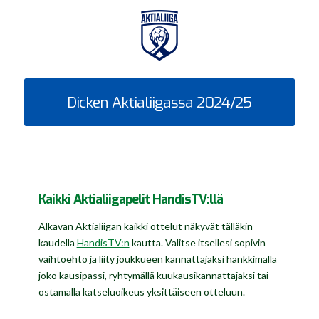
Dicken Aktialiigassa 2024/25
Kaikki Aktialiigapelit HandisTV:llä
Alkavan Aktialiigan kaikki ottelut näkyvät tälläkin
kaudella
HandisTV:n
kautta. Valitse itsellesi sopivin
vaihtoehto ja liity joukkueen kannattajaksi hankkimalla
joko kausipassi, ryhtymällä kuukausikannattajaksi tai
ostamalla katseluoikeus yksittäiseen otteluun.