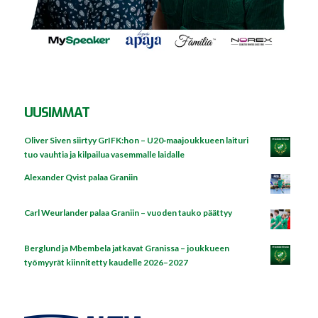
UUSIMMAT
Oliver Siven siirtyy GrIFK:hon – U20‑maajoukkueen laituri
tuo vauhtia ja kilpailua vasemmalle laidalle
Alexander Qvist palaa Graniin
Carl Weurlander palaa Graniin – vuoden tauko päättyy
Berglund ja Mbembela jatkavat Granissa – joukkueen
työmyyrät kiinnitetty kaudelle 2026–2027