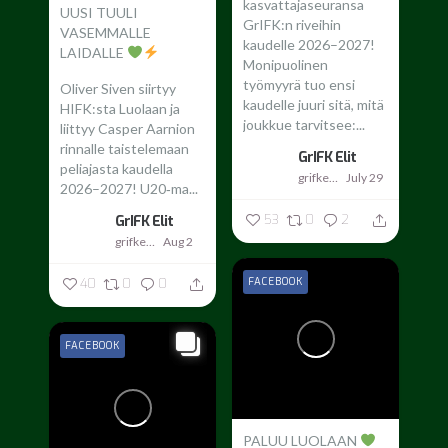
kasvattajaseuransa
UUSI TUULI
GrIFK:n riveihin
VASEMMALLE
kaudelle 2026–2027!
LAIDALLE
Monipuolinen
työmyyrä tuo ensi
Oliver Siven siirtyy
kaudelle juuri sitä, mitä
HIFK:sta Luolaan ja
joukkue tarvitsee:...
liittyy Casper Aarnion
rinnalle taistelemaan
GrIFK Elit
peliajasta kaudella
grifkelit
July 29
2026–2027!
U20‑ma...
53
0
2
GrIFK Elit
grifkelit
Aug 2
FACEBOOK
40
0
0
FACEBOOK
PALUU LUOLAAN