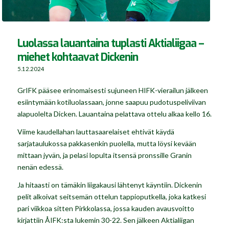
Luolassa lauantaina tuplasti Aktialiigaa –
miehet kohtaavat Dickenin
5.12.2024
GrIFK pääsee erinomaisesti sujuneen HIFK-vierailun jälkeen
esiintymään kotiluolassaan, jonne saapuu pudotuspeliviivan
alapuolelta Dicken. Lauantaina pelattava ottelu alkaa kello 16.
Viime kaudellahan lauttasaarelaiset ehtivät käydä
sarjataulukossa pakkasenkin puolella, mutta löysi kevään
mittaan jyvän, ja pelasi lopulta itsensä pronssille Granin
nenän edessä.
Ja hitaasti on tämäkin liigakausi lähtenyt käyntiin. Dickenin
pelit alkoivat seitsemän ottelun tappioputkella, joka katkesi
pari viikkoa sitten Pirkkolassa, jossa kauden avausvoitto
kirjattiin ÅIFK:sta lukemin 30-22. Sen jälkeen Aktialiigan