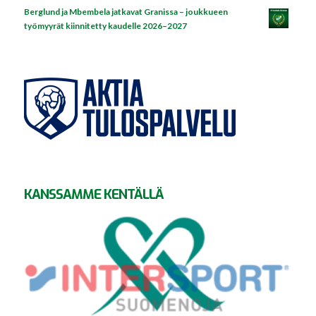
Berglund ja Mbembela jatkavat Granissa – joukkueen
työmyyrät kiinnitetty kaudelle 2026–2027
KANSSAMME KENTÄLLÄ