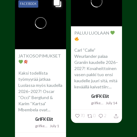
FACEBOOK
PALUU LUOLAAN
Carl “Calle”
JATKOSOPIMUKSET
Weurlander palaa
Graniin kaudelle 2026–
2027!
Kovaheittoinen
Kaksi todellista
vasen pakki tuo ensi
työmyyrää jatkaa
kaudelle juuri sitä, mitä
Luolassa myös kaudella
keväällä kaivattiin:...
2026–2027!
Oscar
GrIFK Elit
“Occi” Berglund &
grifkelit
July 14
Karim “Kartsa”
Mbembela ovat...
70
0
2
GrIFK Elit
grifkelit
July 1