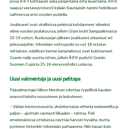
jossa IFK:t kohtaavat sekä perjantaina että lauantaina. ÅIFK
saapuu vastavuoroisesti kylään Kauniaisiin tammi-helmikuun
vaihteessa ensi vuoden puolella.
Joukkueet ovat virallisissa peleissä kohdanneet viimeksi
viime vuoden joulukuussa, jolloin Grani louhi Samppalinnasta
32-19 voiton. Runkosarjan jälkeen joukkueet erkanivat eri
jatkosarjoihin. Vihreiden voittoputki on nyt 18 ottelun
mittainen, edellisen kerran kanarialinnut ovat kukistaneet
Granin neljä vuotta sitten, jolloin ÅIFK pudotti Granin
Suomen Cupista 25-26 vierasvoitolla Luolassa.
Uusi valmentaja ja uusi pelitapa
Päävalmentaja Håkon Nerdrum odottaa tyypillisiä kauden
avausotteluita nousuineen ja laskuineen.
– Vähän hermostunutta, yksinkertaisia virheitä molemmilta ja
paljon – ajoittain varmasti liikaakin – tahtoa. Peli
ensimmäisissä otteluissa näyttää harvoin hyvältä, mutta
pyrimme tietenkin tekemään parhaamme. Niin kauan kuin