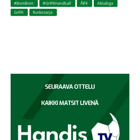
#BomBom
#GrIFKHandball
ÅIFK
Aktialiiga
,
,
,
,
GrIFK
Runkosarja
,
SEURAAVA OTTELU
KAIKKI MATSIT LIVENÄ