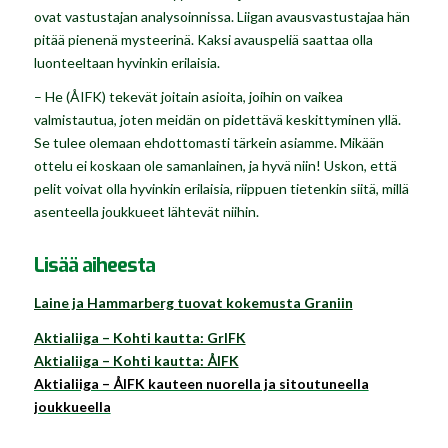
ovat vastustajan analysoinnissa. Liigan avausvastustajaa hän
pitää pienenä mysteerinä. Kaksi avauspeliä saattaa olla
luonteeltaan hyvinkin erilaisia.
– He (ÅIFK) tekevät joitain asioita, joihin on vaikea
valmistautua, joten meidän on pidettävä keskittyminen yllä.
Se tulee olemaan ehdottomasti tärkein asiamme. Mikään
ottelu ei koskaan ole samanlainen, ja hyvä niin! Uskon, että
pelit voivat olla hyvinkin erilaisia, riippuen tietenkin siitä, millä
asenteella joukkueet lähtevät niihin.
Lisää aiheesta
Laine ja Hammarberg tuovat kokemusta Graniin
Aktialiiga – Kohti kautta: GrIFK
Aktialiiga – Kohti kautta: ÅIFK
Aktialiiga – ÅIFK kauteen nuorella ja sitoutuneella
joukkueella