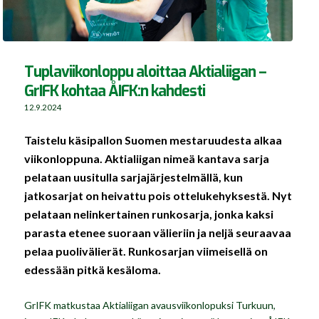
Tuplaviikonloppu aloittaa Aktialiigan –
GrIFK kohtaa ÅIFK:n kahdesti
12.9.2024
Taistelu käsipallon Suomen mestaruudesta alkaa
viikonloppuna. Aktialiigan nimeä kantava sarja
pelataan uusitulla sarjajärjestelmällä, kun
jatkosarjat on heivattu pois ottelukehyksestä. Nyt
pelataan nelinkertainen runkosarja, jonka kaksi
parasta etenee suoraan välieriin ja neljä seuraavaa
pelaa puolivälierät. Runkosarjan viimeisellä on
edessään pitkä kesäloma.
GrIFK matkustaa Aktialiigan avausviikonlopuksi Turkuun,