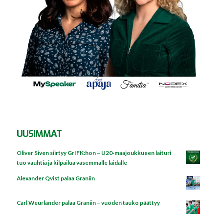
UUSIMMAT
Oliver Siven siirtyy GrIFK:hon – U20‑maajoukkueen laituri
tuo vauhtia ja kilpailua vasemmalle laidalle
Alexander Qvist palaa Graniin
Carl Weurlander palaa Graniin – vuoden tauko päättyy