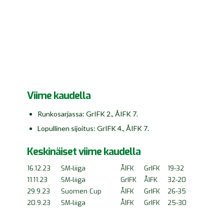
Viime kaudella
Runkosarjassa: GrIFK 2., ÅIFK 7.
Lopullinen sijoitus: GrIFK 4., ÅIFK 7.
Keskinäiset viime kaudella
16.12.23
SM-liiga
ÅIFK
GrIFK
19-32
11.11.23
SM-liiga
GrIFK
ÅIFK
32-20
29.9.23
Suomen Cup
ÅIFK
GrIFK
26-35
20.9.23
SM-liiga
ÅIFK
GrIFK
25-30