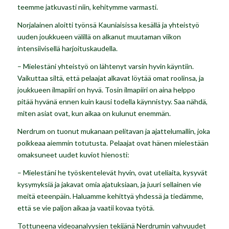
teemme jatkuvasti niin, kehitymme varmasti.
Norjalainen aloitti työnsä Kauniaisissa kesällä ja yhteistyö
uuden joukkueen välillä on alkanut muutaman viikon
intensiivisellä harjoituskaudella.
– Mielestäni yhteistyö on lähtenyt varsin hyvin käyntiin.
Vaikuttaa siltä, että pelaajat alkavat löytää omat roolinsa, ja
joukkueen ilmapiiri on hyvä. Tosin ilmapiiri on aina helppo
pitää hyvänä ennen kuin kausi todella käynnistyy. Saa nähdä,
miten asiat ovat, kun aikaa on kulunut enemmän.
Nerdrum on tuonut mukanaan pelitavan ja ajattelumallin, joka
poikkeaa aiemmin totutusta. Pelaajat ovat hänen mielestään
omaksuneet uudet kuviot hienosti:
– Mielestäni he työskentelevät hyvin, ovat uteliaita, kysyvät
kysymyksiä ja jakavat omia ajatuksiaan, ja juuri sellainen vie
meitä eteenpäin. Haluamme kehittyä yhdessä ja tiedämme,
että se vie paljon aikaa ja vaatii kovaa työtä.
Tottuneena videoanalyysien tekijänä Nerdrumin vahvuudet