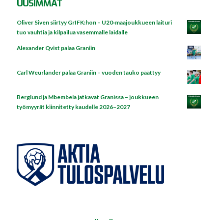
UUSIMMAT
Oliver Siven siirtyy GrIFK:hon – U20‑maajoukkueen laituri
tuo vauhtia ja kilpailua vasemmalle laidalle
Alexander Qvist palaa Graniin
Carl Weurlander palaa Graniin – vuoden tauko päättyy
Berglund ja Mbembela jatkavat Granissa – joukkueen
työmyyrät kiinnitetty kaudelle 2026–2027