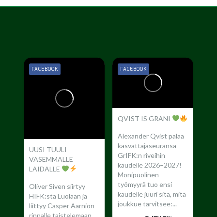
FACEBOOK
FACEBOOK
QVIST IS GRANI
Alexander Qvist palaa
kasvattajaseuransa
UUSI TUULI
GrIFK:n riveihin
VASEMMALLE
kaudelle 2026–2027!
LAIDALLE
Monipuolinen
työmyyrä tuo ensi
Oliver Siven siirtyy
kaudelle juuri sitä, mitä
HIFK:sta Luolaan ja
joukkue tarvitsee:...
liittyy Casper Aarnion
rinnalle taistelemaan