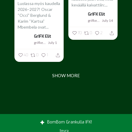
Luolassa myös kaudella
keväällä kaivattiin:...
2026–2027!
Oscar
GrIFK Elit
“Occi” Berglund &
grifkelit
July 14
Karim “Kartsa”
Mbembela ovat...
70
0
2
GrIFK Elit
grifkelit
July 1
40
0
1
SHOW MORE
BomBom Grankulla IFK!
Seura