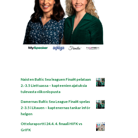
Naisten Baltic Sea leaguen Final4 pelataan
2.-3.5 Liettuassa – kapteenien ajatuksia
tulevasta viikonlopusta
Damernas Baltic Sea League Final4 spelas
2-3.5 i Litauen – kaptenernas tankar inför
helgen
Otteluraportti 24.4. 4. finaali HIFK vs
GrIFK