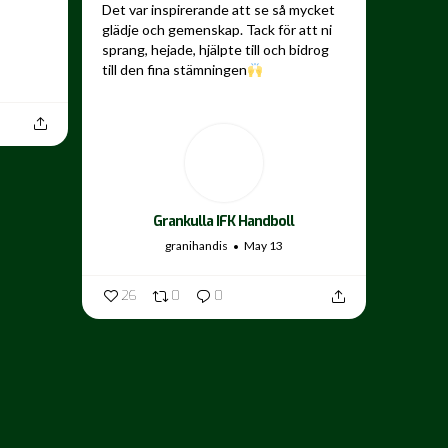
Det var inspirerande att se så mycket
glädje och gemenskap. Tack för att ni
sprang, hejade, hjälpte till och bidrog
till den fina stämningen
...
Grankulla IFK Handboll
granihandis
May 13
26
0
0