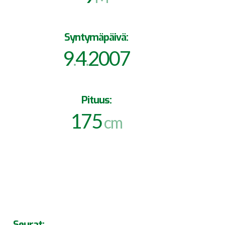
Syntymäpäivä:
9
4
2007
.
.
Pituus:
175
cm
Seurat: