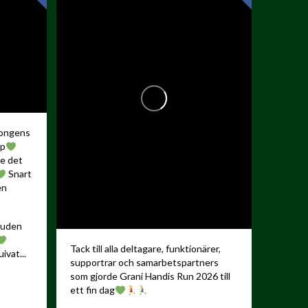
songens
up
de det
Snart
en
kauden
Tack till alla deltagare, funktionärer,
ivat...
supportrar och samarbetspartners
som gjorde Grani Handis Run 2026 till
ett fin dag