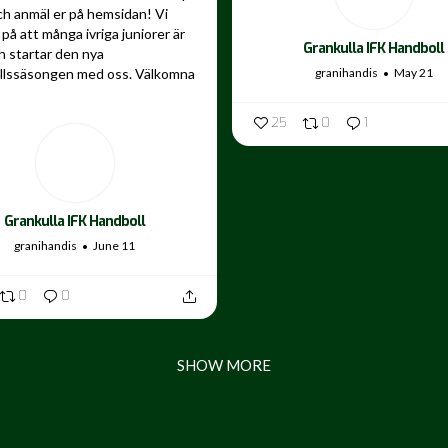
ch anmäl er på hemsidan! Vi
på att många ivriga juniorer är
Grankulla IFK Handboll
 startar den nya
granihandis
May 21
llssäsongen med oss. Välkomna
25
0
1
Grankulla IFK Handboll
granihandis
June 11
0
0
SHOW MORE