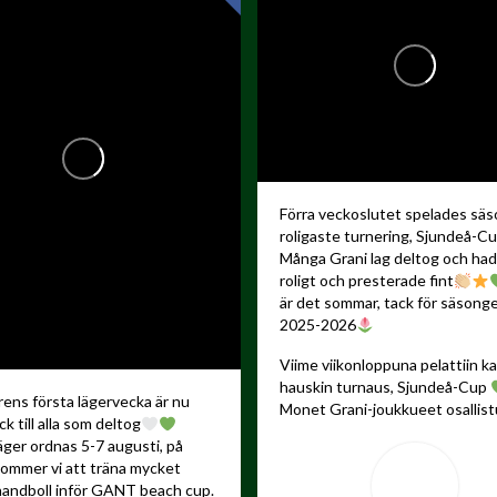
Förra veckoslutet spelades sä
roligaste turnering, Sjundeå-C
Många Grani lag deltog och ha
roligt och presterade fint
är det sommar, tack för säsong
2025-2026
Viime viikonloppuna pelattiin 
hauskin turnaus, Sjundeå-Cup
ns första lägervecka är nu
Monet Grani-joukkueet osallistu
ck till alla som deltog
äger ordnas 5-7 augusti, på
kommer vi att träna mycket
andboll inför GANT beach cup.