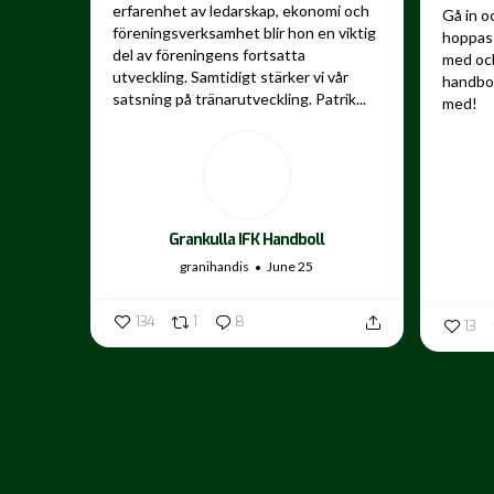
erfarenhet av ledarskap, ekonomi och
Gå in o
föreningsverksamhet blir hon en viktig
hoppas 
del av föreningens fortsatta
med och
utveckling.
Samtidigt stärker vi vår
handbo
satsning på tränarutveckling. Patrik...
med!
...
Grankulla IFK Handboll
granihandis
June 25
134
1
8
13