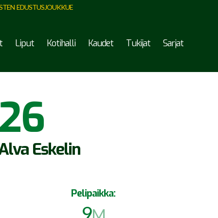
STEN EDUSTUSJOUKKUE
t
Liput
Kotihalli
Kaudet
Tukijat
Sarjat
26
Alva Eskelin
Pelipaikka:
9
M