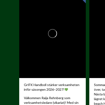
GrIFK Handboll stärker verksamheten
Sommare
inför säsongen 2026–2027!
över, ta
Nästa l
Välkommen Raija Rehnberg som
lägret 
verksamhetsledare (vikariat)! Med sin
beach h