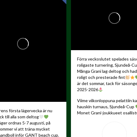
Förra veckoslutet spelades sä
roligaste turnering, Sjundeå-C
Många Grani lag deltog och ha
roligt och presterade fint
är det sommar, tack för säsong
2025-2026
Viime viikonloppuna pelattiin 
hauskin turnaus, Sjundeå-Cup
ns första lägervecka är nu
Monet Grani-joukkueet osallistu
ck till alla som deltog
äger ordnas 5-7 augusti, på
kommer vi att träna mycket
andboll inför GANT beach cup.