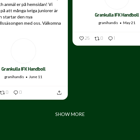
ch anmäl er på hemsidan! Vi
på att många ivriga juniorer är
Grankulla IFK Handboll
 startar den nya
granihandis
May 21
llssäsongen med oss. Välkomna
25
0
1
Grankulla IFK Handboll
granihandis
June 11
0
0
SHOW MORE