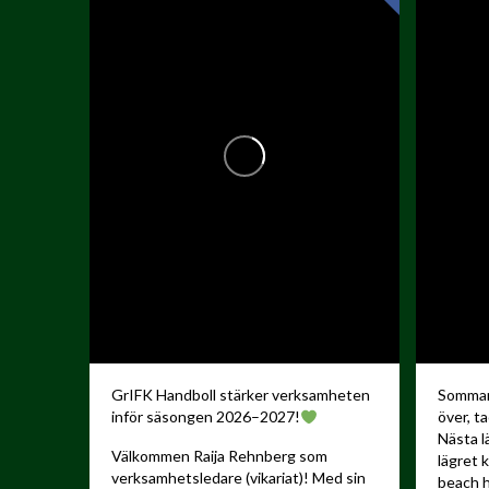
GrIFK Handboll stärker verksamheten
Sommare
inför säsongen 2026–2027!
över, ta
Nästa l
Välkommen Raija Rehnberg som
lägret 
verksamhetsledare (vikariat)! Med sin
beach h