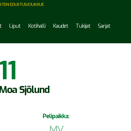
STEN EDUSTUSJOUKKUE
t
Liput
Kotihalli
Kaudet
Tukijat
Sarjat
11
Moa Sjölund
Pelipaikka:
MV