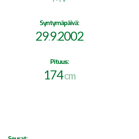
Syntymäpäivä:
29
9
2002
.
.
Pituus:
174
cm
Seurat: