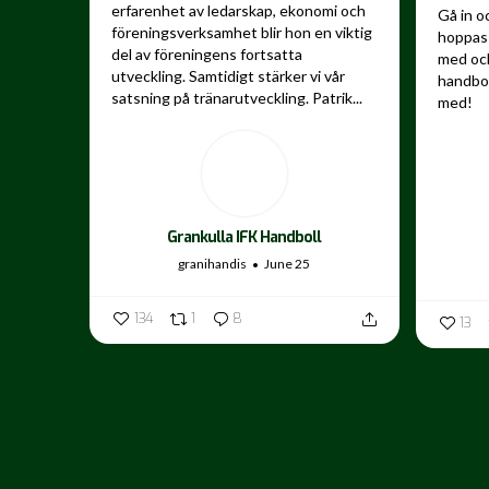
erfarenhet av ledarskap, ekonomi och
Gå in o
föreningsverksamhet blir hon en viktig
hoppas 
del av föreningens fortsatta
med och
utveckling.
Samtidigt stärker vi vår
handbo
satsning på tränarutveckling. Patrik...
med!
...
Grankulla IFK Handboll
granihandis
June 25
134
1
8
13