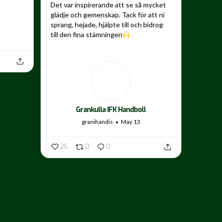
Det var inspirerande att se så mycket
glädje och gemenskap. Tack för att ni
sprang, hejade, hjälpte till och bidrog
till den fina stämningen
...
Grankulla IFK Handboll
granihandis
May 13
26
0
0