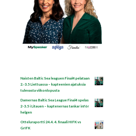
Naisten Baltic Sea leaguen Final4 pelataan
2.-3.5 Liettuassa – kapteenien ajatuksia
tulevasta viikonlopusta
Damernas Baltic Sea League Final4 spelas
2-3.5 i Litauen – kaptenernas tankar inför
helgen
Otteluraportti 24.4. 4. finaali HIFK vs
GrIFK