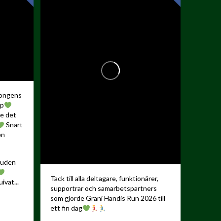
songens
up
de det
Snart
en
kauden
Tack till alla deltagare, funktionärer,
ivat...
supportrar och samarbetspartners
som gjorde Grani Handis Run 2026 till
ett fin dag