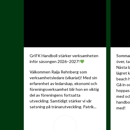
GrIFK Handboll stärker verksamheten
Sommare
inför säsongen 2026–2027!
över, ta
Nästa l
Välkommen Raija Rehnberg som
lägret 
verksamhetsledare (vikariat)! Med sin
beach h
erfarenhet av ledarskap, ekonomi och
Gå in o
föreningsverksamhet blir hon en viktig
hoppas 
del av föreningens fortsatta
med och
utveckling.
Samtidigt stärker vi vår
handbo
satsning på tränarutveckling. Patrik...
med!
...