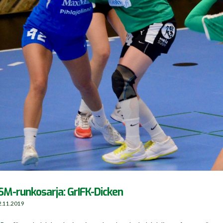
SM-runkosarja: GrIFK-Dicken
2.11.2019