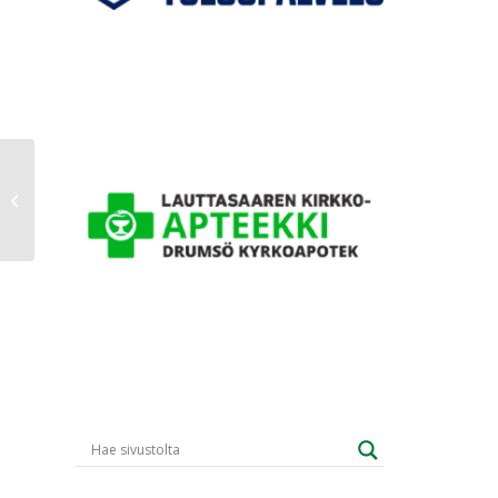
SM-runkosarja: HIFK-GrIFK