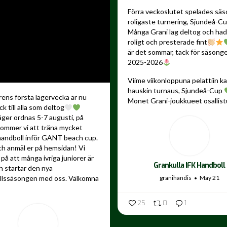
Förra veckoslutet spelades sä
roligaste turnering, Sjundeå-C
Många Grani lag deltog och ha
roligt och presterade fint
är det sommar, tack för säsong
2025-2026
Viime viikonloppuna pelattiin 
hauskin turnaus, Sjundeå-Cup
ns första lägervecka är nu
Monet Grani-joukkueet osallistu
ck till alla som deltog
äger ordnas 5-7 augusti, på
kommer vi att träna mycket
andboll inför GANT beach cup.
ch anmäl er på hemsidan! Vi
på att många ivriga juniorer är
Grankulla IFK Handboll
 startar den nya
granihandis
May 21
llssäsongen med oss. Välkomna
25
0
1