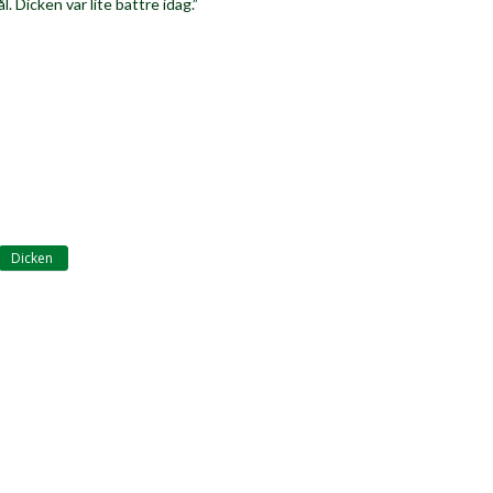
l. Dicken var lite bättre idag.”
Dicken