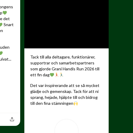
songens
up
de det
Snart
en
kauden
Tack till alla deltagare, funktionärer,
ivat...
supportrar och samarbetspartners
som gjorde Grani Handis Run 2026 till
ett fin dag
Det var inspirerande att se så mycket
glädje och gemenskap. Tack för att ni
sprang, hejade, hjälpte till och bidrog
till den fina stämningen
...