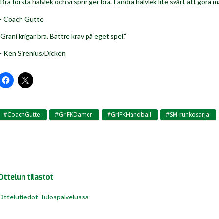
”Bra första halvlek och vi springer bra. I andra halvlek lite svårt att göra må
– Coach Gutte
”Grani krigar bra. Bättre krav på eget spel.”
– Ken Sirenius/Dicken
#CoachGutte
#GrIFKDamer
#GrIFKHandball
#SM-runkosarja
,
,
,
,
Ottelun tilastot
Ottelutiedot Tulospalvelussa