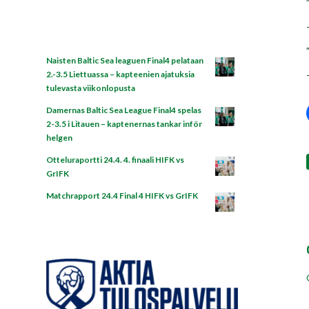
Naisten Baltic Sea leaguen Final4 pelataan
2.-3.5 Liettuassa – kapteenien ajatuksia
tulevasta viikonlopusta
Damernas Baltic Sea League Final4 spelas
2-3.5 i Litauen – kaptenernas tankar inför
helgen
Otteluraportti 24.4. 4. finaali HIFK vs
GrIFK
Matchrapport 24.4 Final 4 HIFK vs GrIFK