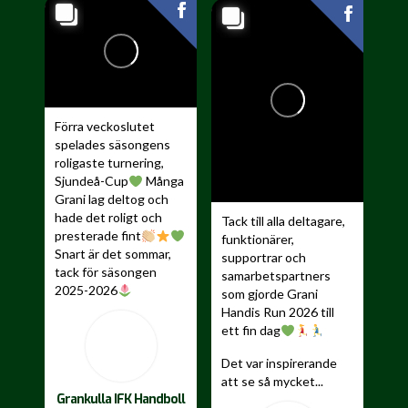
Förra veckoslutet
spelades säsongens
roligaste turnering,
Sjundeå-Cup
Många
Grani lag deltog och
hade det roligt och
Tack till alla deltagare,
presterade fint
funktionärer,
Snart är det sommar,
supportrar och
tack för säsongen
samarbetspartners
2025-2026
som gjorde Grani
Handis Run 2026 till
...
ett fin dag
Det var inspirerande
att se så mycket...
Grankulla IFK Handboll