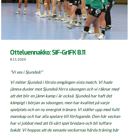
Otteluennakko: SIF-GrIFK 8.11
8.11.2020
”Vi ses i Sjundeå!”
Vi möter Sjundeå i första omgången sista match. Vi hade
jämna duster mot Sjundeå förra säsongen och vi räknar med
att det blir en jämn kamp i år också. Sjundeå har haft det
kämpigt i början av säsongen, men har kvalitet på varje
spelplats och en ny energisk tränare. Vi ställer upp med fullt
manskap och har alla spelare till förfogande. Den här veckan
har vi jobbat med att få vårt spel bredare och bli tuffare
bakåt. Vi hoppas att de senaste veckornas hårda träning bär