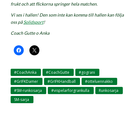
frukt och att flickorna springer hela matchen.
Vi ses i hallen! Den som inte kan komma till hallen kan följa
oss på
Solidsport
!
Coach Gutte o Anka
#CoachAnka
#CoachGutte
#gograni
,
,
,
#GrIFKDamer
#GrIFKHandball
#otteluennakko
,
,
,
#SM-runkosarja
#vispelarforgrankulla
Runkosarja
,
,
,
SM-sarja