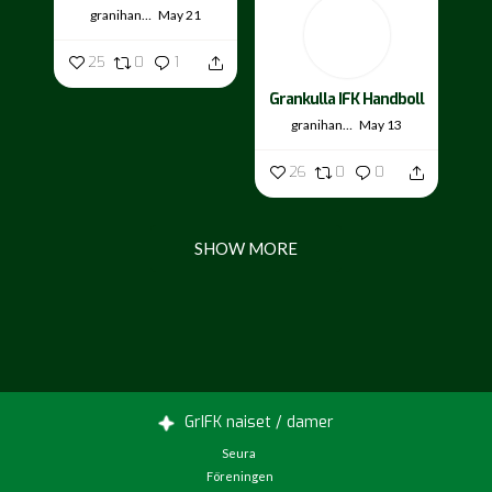
granihandis
May 21
25
0
1
Grankulla IFK Handboll
granihandis
May 13
26
0
0
SHOW MORE
GrIFK naiset / damer
Seura
Föreningen