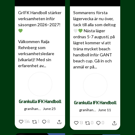
GrIFK Handboll stärker
Sommarens första
verksamheten inför
lägervecka är nu över,
säsongen 2026–2027!
tack till alla som deltog
Nästa läger
ordnas 5-7 augusti, på
Välkommen Raija
lägret kommer vi att
Rehnberg som
träna mycket beach
verksamhetsledare
handboll inför GANT
(vikariat)! Med sin
beach cup. Gå in och
erfarenhet av...
anmäl er på...
Grankulla IFK Handboll
Grankulla IFK Handboll
granihandis
June 25
granihandis
June 11
134
1
8
13
0
0