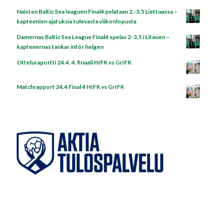
Naisten Baltic Sea leaguen Final4 pelataan 2.-3.5 Liettuassa –
kapteenien ajatuksia tulevasta viikonlopusta
Damernas Baltic Sea League Final4 spelas 2-3.5 i Litauen –
kaptenernas tankar inför helgen
Otteluraportti 24.4. 4. finaali HIFK vs GrIFK
Matchrapport 24.4 Final 4 HIFK vs GrIFK