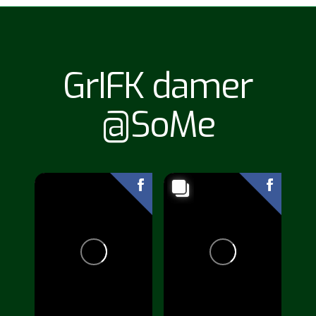
GrIFK damer
@SoMe