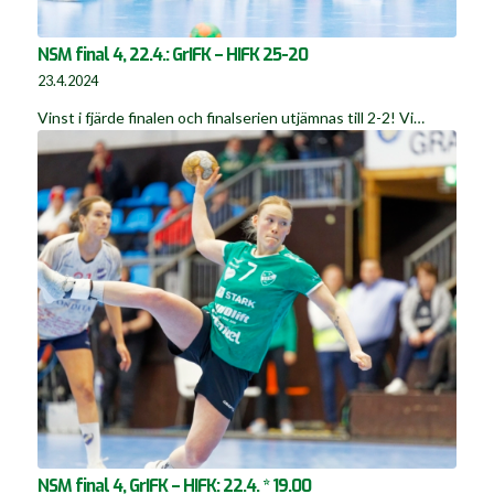
NSM final 4, 22.4.: GrIFK – HIFK 25-20
23.4.2024
Vinst i fjärde finalen och finalserien utjämnas till 2-2! Vi…
NSM final 4, GrIFK – HIFK: 22.4. * 19.00