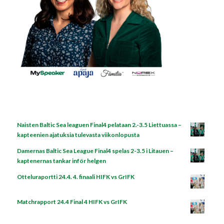
Naisten Baltic Sea leaguen Final4 pelataan 2.-3.5 Liettuassa –
kapteenien ajatuksia tulevasta viikonlopusta
Damernas Baltic Sea League Final4 spelas 2-3.5 i Litauen –
kaptenernas tankar inför helgen
Otteluraportti 24.4. 4. finaali HIFK vs GrIFK
Matchrapport 24.4 Final 4 HIFK vs GrIFK