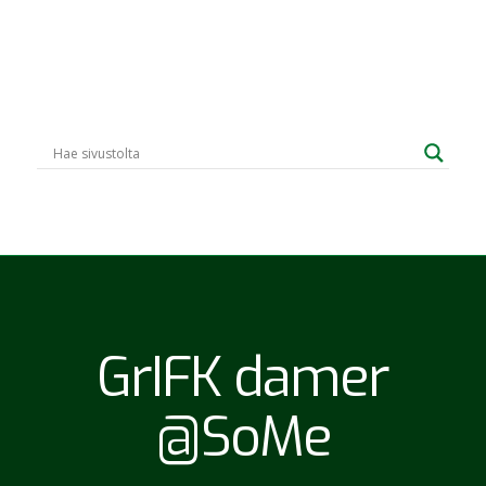
GrIFK damer
@SoMe