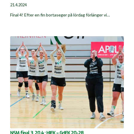
21.4.2024
Final 4! Efter en fin bortaseger på lördag förlänger vi…
NSM final 3, 20.4.: HIFK – GrIFK 20-28