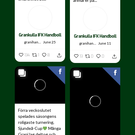
anmäl er på...
Grankulla IFK Handboll
Grankulla IFK Handboll
granihandis
June 25
granihandis
June 11
134
1
8
13
0
0
Förra veckoslutet
spelades säsongens
roligaste turnering,
Sjundeå-Cup
Många
Grani lag deltog och