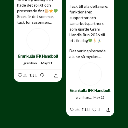
hade det roligt och
Tack till alla deltagare,
presterade fint
funktionärer,
Snart är det sommar,
supportrar och
tack för säsongen...
samarbetspartners
som gjorde Grani
Handis Run 2026 till
ett fin dag
Det var inspirerande
Grankulla IFK Handboll
att se så mycket...
granihandis
May 21
25
0
1
Grankulla IFK Handboll
granihandis
May 13
26
0
0