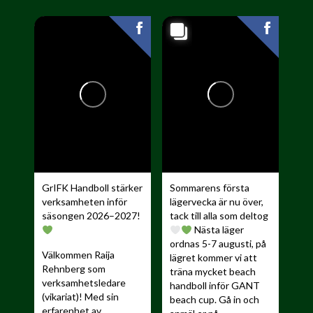
GrIFK Handboll stärker
Sommarens första
verksamheten inför
lägervecka är nu över,
säsongen 2026–2027!
tack till alla som deltog
Nästa läger
ordnas 5-7 augusti, på
Välkommen Raija
lägret kommer vi att
Rehnberg som
träna mycket beach
verksamhetsledare
handboll inför GANT
(vikariat)! Med sin
beach cup. Gå in och
erfarenhet av...