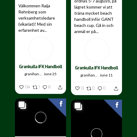
ordnas 5-7 augusti, på
Välkommen Raija
lägret kommer vi att
Rehnberg som
träna mycket beach
verksamhetsledare
handboll inför GANT
(vikariat)! Med sin
beach cup. Gå in och
erfarenhet av...
anmäl er på...
Grankulla IFK Handboll
Grankulla IFK Handboll
granihandis
June 25
granihandis
June 11
134
1
8
13
0
0