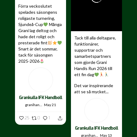
Förra veckoslutet
spelades säsongens
roligaste turnering,
Sjundeå-Cup
Många
Grani lag deltog och
hade det roligt och
Tack till alla deltagare,
presterade fint
funktionärer,
Snart är det sommar,
supportrar och
tack för säsongen
samarbetspartners
2025-2026
som gjorde Grani
Handis Run 2026 till
...
ett fin dag
Det var inspirerande
att se så mycket...
Grankulla IFK Handboll
granihandis
May 21
25
0
1
Grankulla IFK Handboll
granihandis
May 13