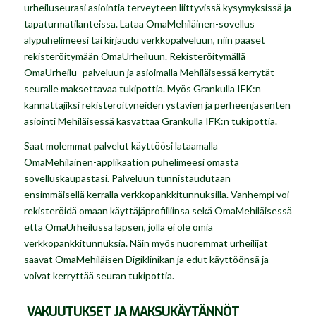
urheiluseurasi asiointia terveyteen liittyvissä kysymyksissä ja
tapaturmatilanteissa. Lataa OmaMehiläinen-sovellus
älypuhelimeesi tai kirjaudu verkkopalveluun, niin pääset
rekisteröitymään OmaUrheiluun. Rekisteröitymällä
OmaUrheilu -palveluun ja asioimalla Mehiläisessä kerrytät
seuralle maksettavaa tukipottia. Myös Grankulla IFK:n
kannattajiksi rekisteröityneiden ystävien ja perheenjäsenten
asiointi Mehiläisessä kasvattaa Grankulla IFK:n tukipottia.
Saat molemmat palvelut käyttöösi lataamalla
OmaMehiläinen-applikaation puhelimeesi omasta
sovelluskaupastasi. Palveluun tunnistaudutaan
ensimmäisellä kerralla verkkopankkitunnuksilla. Vanhempi voi
rekisteröidä omaan käyttäjäprofiiliinsa sekä OmaMehiläisessä
että OmaUrheilussa lapsen, jolla ei ole omia
verkkopankkitunnuksia. Näin myös nuoremmat urheilijat
saavat OmaMehiläisen Digiklinikan ja edut käyttöönsä ja
voivat kerryttää seuran tukipottia.
VAKUUTUKSET JA MAKSUKÄYTÄNNÖT