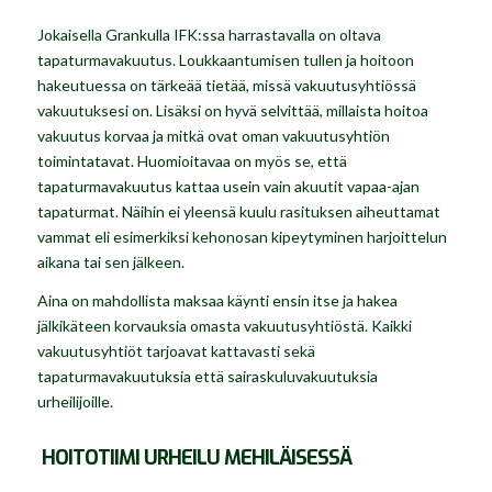
Jokaisella Grankulla IFK:ssa harrastavalla on oltava
tapaturmavakuutus. Loukkaantumisen tullen ja hoitoon
hakeutuessa on tärkeää tietää, missä vakuutusyhtiössä
vakuutuksesi on. Lisäksi on hyvä selvittää, millaista hoitoa
vakuutus korvaa ja mitkä ovat oman vakuutusyhtiön
toimintatavat. Huomioitavaa on myös se, että
tapaturmavakuutus kattaa usein vain akuutit vapaa-ajan
tapaturmat. Näihin ei yleensä kuulu rasituksen aiheuttamat
vammat eli esimerkiksi kehonosan kipeytyminen harjoittelun
aikana tai sen jälkeen.
Aina on mahdollista maksaa käynti ensin itse ja hakea
jälkikäteen korvauksia omasta vakuutusyhtiöstä. Kaikki
vakuutusyhtiöt tarjoavat kattavasti sekä
tapaturmavakuutuksia että sairaskuluvakuutuksia
urheilijoille.
HOITOTIIMI URHEILU MEHILÄISESSÄ