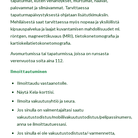
tapaturmat, kuten venähdykset, murtumat, haavat,
palovammat ja silmävammat. Tarvittaessa
tapaturmapäivystyksestä ohjataan lisätutkimuksiin.
Mehiläisestä saat tarvittaessa myös nopeaa ja yksilöllistä
kipsauspalvelua ja laajat kuvantamisen mahdollisuudet ml.
röntgen, magneettikuvaus (MRI), tietokonetomografia ja
kartiokeilatietokonetomografia.
Avomurtumissa tai tapaturmissa, joissa on runsasta
verenvuotoa soita aina 112.
Ilmoittautuminen
Ilmoittaudu vastaanotolle.
Näytä Kela-korttisi.
Ilmoita vakuutusyhtiö ja seura.
Jos sinulla on valmentajaltasi saatu
vakuutustodistus/mobiilivakuutustodistus/pelipassinumero,
anna se ilmoittautuessasi.
Jos sinulla ei ole vakuutustodistusta/-varmennetta,