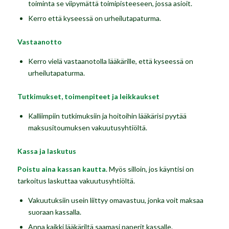
toiminta se viipymättä toimipisteeseen, jossa asioit.
Kerro että kyseessä on urheilutapaturma.
Vastaanotto
Kerro vielä vastaanotolla lääkärille, että kyseessä on
urheilutapaturma.
Tutkimukset, toimenpiteet ja leikkaukset
Kalliimpiin tutkimuksiin ja hoitoihin lääkärisi pyytää
maksusitoumuksen vakuutusyhtiöltä.
Kassa ja laskutus
Poistu aina kassan kautta
. Myös silloin, jos käyntisi on
tarkoitus laskuttaa vakuutusyhtiöltä.
Vakuutuksiin usein liittyy omavastuu, jonka voit maksaa
suoraan kassalla.
Anna kaikki lääkäriltä saamasi paperit kassalle.