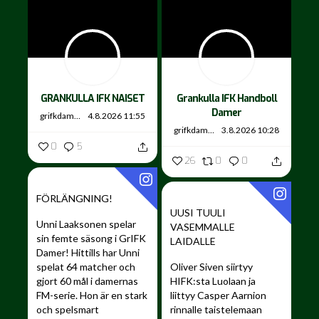
GRANKULLA IFK NAISET
Grankulla IFK Handboll
Damer
grifkdamer
4.8.2026 11:55
grifkdamer
3.8.2026 10:28
0
5
26
0
0
FÖRLÄNGNING!
UUSI TUULI
Unni Laaksonen spelar
VASEMMALLE
sin femte säsong i GrIFK
LAIDALLE ️
Damer!
Hittills har Unni
spelat 64 matcher och
Oliver Siven siirtyy
gjort 60 mål i damernas
HIFK:sta Luolaan ja
FM-serie. Hon är en stark
liittyy Casper Aarnion
och spelsmart
rinnalle taistelemaan