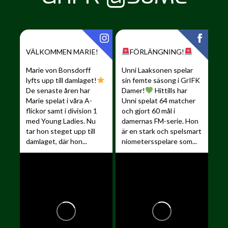
VÄLKOMMEN MARIE!
FÖRLÄNGNING!
Marie von Bonsdorff
Unni Laaksonen spelar
lyfts upp till damlaget!
sin femte säsong i GrIFK
De senaste åren har
Damer!
Hittills har
Marie spelat i våra A-
Unni spelat 64 matcher
flickor samt i division 1
och gjort 60 mål i
med Young Ladies. Nu
damernas FM-serie. Hon
tar hon steget upp till
är en stark och spelsmart
damlaget, där hon...
niometersspelare som...