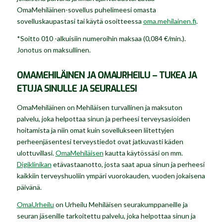
OmaMehiläinen-sovellus puhelimeesi omasta
sovelluskaupastasi tai käytä osoitteessa
oma.mehilainen.fi
.
*Soitto 010 -alkuisiin numeroihin maksaa (0,084 €/min.).
Jonotus on maksullinen.
OMAMEHILÄINEN JA OMAURHEILU – TUKEA JA
ETUJA SINULLE JA SEURALLESI
OmaMehiläinen on Mehiläisen turvallinen ja maksuton
palvelu, joka helpottaa sinun ja perheesi terveysasioiden
hoitamista ja niin omat kuin sovellukseen liitettyjen
perheenjäsentesi terveystiedot ovat jatkuvasti käden
ulottuvillasi.
OmaMehiläisen
kautta käytössäsi on mm.
Digiklinikan
etävastaanotto, josta saat apua sinun ja perheesi
kaikkiin terveyshuoliin ympäri vuorokauden, vuoden jokaisena
päivänä.
OmaUrheilu
on Urheilu Mehiläisen seurakumppaneille ja
seuran jäsenille tarkoitettu palvelu, joka helpottaa sinun ja