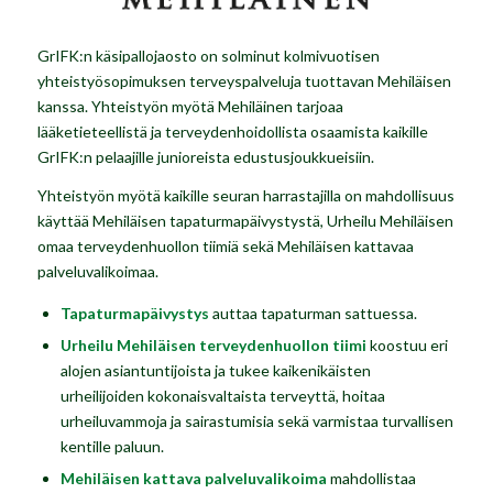
GrIFK:n käsipallojaosto on solminut kolmivuotisen
yhteistyösopimuksen terveyspalveluja tuottavan
Mehil
äisen
kanssa. Yhteistyön myötä
Mehil
ä
inen
tarjoaa
lääketieteellistä ja terveydenhoidollista osaamista kaikille
GrIFK:n pelaajille junioreista edustusjoukkueisiin.
Yhteistyön myötä kaikille seuran harrastajilla on mahdollisuus
käyttää Mehiläisen tapaturmapäivystystä, Urheilu Mehiläisen
omaa terveydenhuollon tiimiä sekä Mehiläisen kattavaa
palveluvalikoimaa.
Tapaturmapäivystys
auttaa tapaturman sattuessa.
Urheilu Mehiläisen terveydenhuollon tiimi
koostuu eri
alojen asiantuntijoista ja tukee kaikenikäisten
urheilijoiden kokonaisvaltaista terveyttä, hoitaa
urheiluvammoja ja sairastumisia sekä varmistaa turvallisen
kentille paluun.
Mehiläisen kattava palveluvalikoima
mahdollistaa