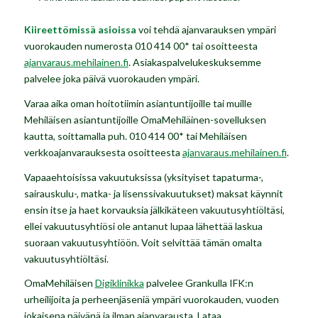
Kiireettömissä asioissa
voi tehdä ajanvarauksen ympäri
vuorokauden numerosta 010 414 00* tai osoitteesta
ajanvaraus.mehilainen.fi
. Asiakaspalvelukeskuksemme
palvelee joka päivä vuorokauden ympäri.
Varaa aika oman hoitotiimin asiantuntijoille tai muille
Mehiläisen asiantuntijoille OmaMehiläinen-sovelluksen
kautta, soittamalla puh. 010 414 00* tai Mehiläisen
verkkoajanvarauksesta osoitteesta
ajanvaraus.mehilainen.fi
.
Vapaaehtoisissa vakuutuksissa (yksityiset tapaturma-,
sairauskulu-, matka- ja lisenssivakuutukset) maksat käynnit
ensin itse ja haet korvauksia jälkikäteen vakuutusyhtiöltäsi,
ellei vakuutusyhtiösi ole antanut lupaa lähettää laskua
suoraan vakuutusyhtiöön. Voit selvittää tämän omalta
vakuutusyhtiöltäsi.
OmaMehiläisen
Digiklinikka
palvelee Grankulla IFK:n
urheilijoita ja perheenjäseniä ympäri vuorokauden, vuoden
jokaisena päivänä ja ilman ajanvarausta. Lataa