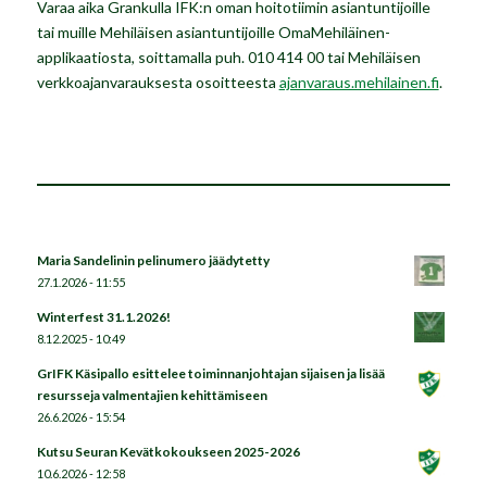
Varaa aika Grankulla IFK:n oman hoitotiimin asiantuntijoille
tai muille Mehiläisen asiantuntijoille OmaMehiläinen-
applikaatiosta, soittamalla puh. 010 414 00 tai Mehiläisen
verkkoajanvarauksesta osoitteesta
ajanvaraus.mehilainen.fi
.
Maria Sandelinin pelinumero jäädytetty
27.1.2026 - 11:55
Winterfest 31.1.2026!
8.12.2025 - 10:49
GrIFK Käsipallo esittelee toiminnanjohtajan sijaisen ja lisää
resursseja valmentajien kehittämiseen
26.6.2026 - 15:54
Kutsu Seuran Kevätkokoukseen 2025-2026
10.6.2026 - 12:58