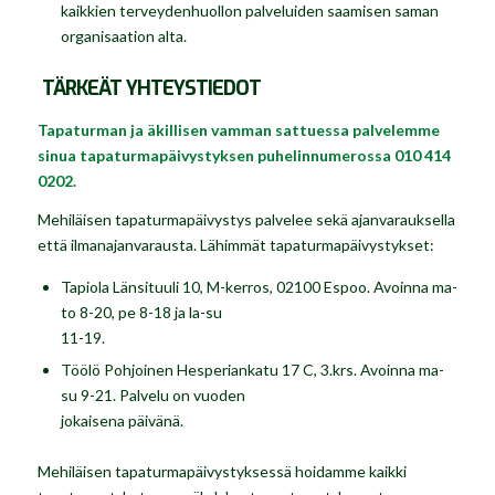
kaikkien terveydenhuollon palveluiden saamisen saman
organisaation alta.
TÄRKEÄT YHTEYSTIEDOT
Tapaturman ja äkillisen vamman sattuessa palvelemme
sinua tapaturmapäivystyksen puhelinnumerossa 010 414
0202.
Mehiläisen tapaturmapäivystys palvelee sekä ajanvarauksella
että ilmanajanvarausta. Lähimmät tapaturmapäivystykset:
Tapiola Länsituuli 10, M-kerros, 02100 Espoo. Avoinna ma-
to 8-20, pe 8-18 ja la-su
11-19.
Töölö Pohjoinen Hesperiankatu 17 C, 3.krs. Avoinna ma-
su 9-21. Palvelu on vuoden
jokaisena päivänä.
Mehiläisen tapaturmapäivystyksessä hoidamme kaikki