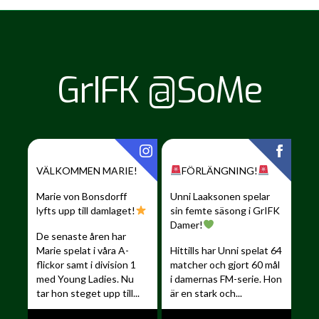
GrIFK @SoMe
VÄLKOMMEN MARIE!
FÖRLÄNGNING!
Marie von Bonsdorff
Unni Laaksonen spelar
lyfts upp till damlaget!
sin femte säsong i GrIFK
Damer!
De senaste åren har
Marie spelat i våra A-
Hittills har Unni spelat 64
flickor samt i division 1
matcher och gjort 60 mål
med Young Ladies. Nu
i damernas FM-serie. Hon
tar hon steget upp till...
är en stark och...