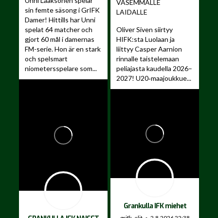
Unni Laaksonen spelar
VASEMMALLE
sin femte säsong i GrIFK
LAIDALLE ️
Damer!
Hittills har Unni
spelat 64 matcher och
Oliver Siven siirtyy
gjort 60 mål i damernas
HIFK:sta Luolaan ja
FM-serie. Hon är en stark
liittyy Casper Aarnion
och spelsmart
rinnalle taistelemaan
niometersspelare som...
peliajasta kaudella 2026–
2027!
U20‑maajoukkue...
Grankulla IFK miehet
grifk_elit
2.8.2026 22:38