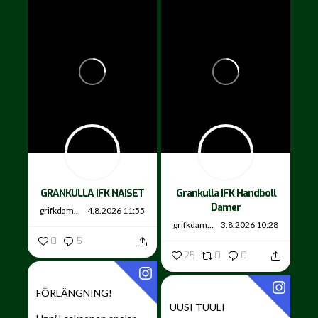
GRANKULLA IFK NAISET
Grankulla IFK Handboll
Damer
grifkdamer
4.8.2026 11:55
grifkdamer
3.8.2026 10:28
0
5
25
0
0
FÖRLÄNGNING!
UUSI TUULI