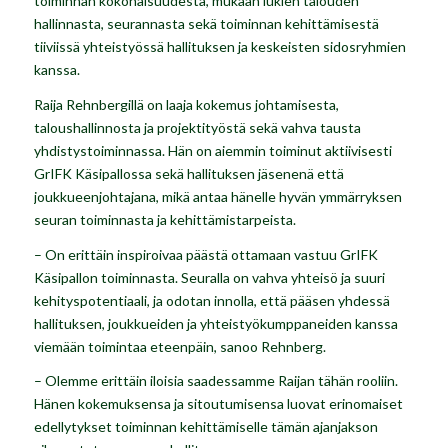
toiminnan kokonaisuudesta, mukaan lukien talouden
hallinnasta, seurannasta sekä toiminnan kehittämisestä
tiiviissä yhteistyössä hallituksen ja keskeisten sidosryhmien
kanssa.
Raija Rehnbergillä on laaja kokemus johtamisesta,
taloushallinnosta ja projektityöstä sekä vahva tausta
yhdistystoiminnassa. Hän on aiemmin toiminut aktiivisesti
GrIFK Käsipallossa sekä hallituksen jäsenenä että
joukkueenjohtajana, mikä antaa hänelle hyvän ymmärryksen
seuran toiminnasta ja kehittämistarpeista.
– On erittäin inspiroivaa päästä ottamaan vastuu GrIFK
Käsipallon toiminnasta. Seuralla on vahva yhteisö ja suuri
kehityspotentiaali, ja odotan innolla, että pääsen yhdessä
hallituksen, joukkueiden ja yhteistyökumppaneiden kanssa
viemään toimintaa eteenpäin, sanoo Rehnberg.
– Olemme erittäin iloisia saadessamme Raijan tähän rooliin.
Hänen kokemuksensa ja sitoutumisensa luovat erinomaiset
edellytykset toiminnan kehittämiselle tämän ajanjakson