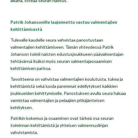
aikana, toteaa seuran hallitus.
Patrik Johansonille laajennettu vastuu valmentajien
kehittämisestä
Tulevalle kaudelle seura vahvistaa panostustaan
valmentajien kehittämiseen. Tämän yhteydessä Patrik
Johanson toimii naisten edustusjoukkueen päävalmentajan
tehtävänsä lisäksi myös seuran valmentajaosaamisen
kehittämisen parissa.
Tavoitteena on vahvistaa valmentajien koulutusta, tukea ja
kehittämistä sekä luoda paremmat edellytykset kaikkien
joukkueiden kehittymiselle. Panostuksen avulla seura haluaa
varmistaa valmentajien ja pelaajien pitkäjänteisen
kehityksen.
Patrikin kokemus ja osaaminen ovat tärkeä osa seuran
toiminnan kehittämistä ja yhteisen valmennuslinjan
vahvistamista.