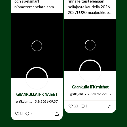
och spelsmart
rinnalle taistelemaan
niometersspelare som...
peliajasta kaudella 2026–
2027!
U20‑maajoukkue...
Grankulla IFK miehet
grifk_elit
2.8.2026 22:38
GRANKULLA IFK NAISET
grifkdamer
3.8.2026 09:37
83
1
0
7