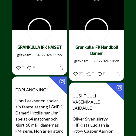
GRANKULLA IFK NAISET
Grankulla IFK Handboll
Damer
grifkdamer
4.8.2026 11:55
grifkdamer
3.8.2026 10:28
0
5
26
0
0
FÖRLÄNGNING!
UUSI TUULI
Unni Laaksonen spelar
VASEMMALLE
sin femte säsong i GrIFK
LAIDALLE ️
Damer!
Hittills har Unni
spelat 64 matcher och
Oliver Siven siirtyy
gjort 60 mål i damernas
HIFK:sta Luolaan ja
FM-serie. Hon är en stark
liittyy Casper Aarnion