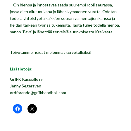
– On hienoa ja innostavaa saada suurempi rooli seurassa,
jossa olen ollut mukana jo lähes kymmenen vuotta. Odotan
todella yhteistyötä kaikkien seuran valmentajien kanssa ja
heidän tärkeän työnsä tukemista. Tästä tulee todella hienoa,
sanoo ‘Pava’ ja lähettää terveisiä aurinkoisesta Kreikasta.
Toivotamme heidät molemmat tervetulleiksi!
Lisätietoja:
GrIFK Käsipallo ry
Jenny Segersven
ordforande@grifkhandboll.com