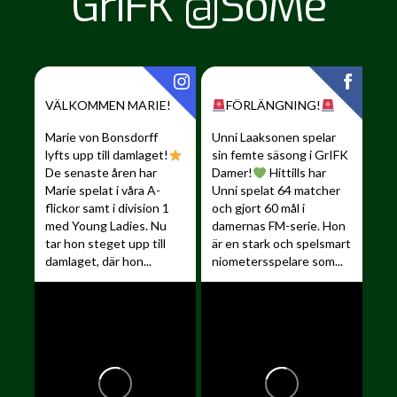
GrIFK @SoMe
VÄLKOMMEN MARIE!
FÖRLÄNGNING!
Marie von Bonsdorff
Unni Laaksonen spelar
lyfts upp till damlaget!
sin femte säsong i GrIFK
De senaste åren har
Damer!
Hittills har
Marie spelat i våra A-
Unni spelat 64 matcher
flickor samt i division 1
och gjort 60 mål i
med Young Ladies. Nu
damernas FM-serie. Hon
tar hon steget upp till
är en stark och spelsmart
damlaget, där hon...
niometersspelare som...