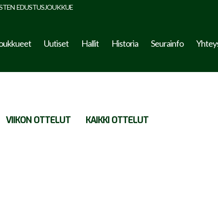
STEN EDUSTUSJOUKKUE
oukkueet
Uutiset
Hallit
Historia
Seurainfo
Yhtey
VIIKON OTTELUT
KAIKKI OTTELUT