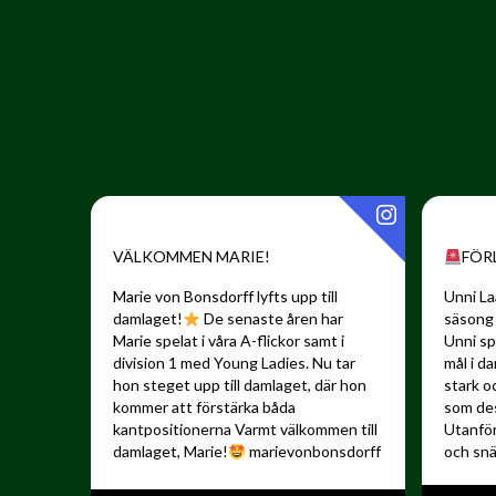
VÄLKOMMEN MARIE!
FÖR
Marie von Bonsdorff lyfts upp till
Unni La
damlaget!
De senaste åren har
säsong 
Marie spelat i våra A-flickor samt i
Unni sp
division 1 med Young Ladies. Nu tar
mål i d
hon steget upp till damlaget, där hon
stark o
kommer att förstärka båda
som de
kantpositionerna
Varmt välkommen till
Utanfö
damlaget, Marie!
marievonbonsdorff
och snä
️:
"Jag ser fram...