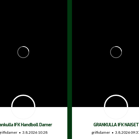
ankulla IFK Handboll Damer
GRANKULLA IFK NAISET
grifkdamer
3.8.2026 10:28
grifkdamer
3.8.2026 09:3