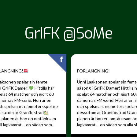
GrIFK @SoMe
LÄNGNING!
FÖRLÄNGNING!
aksonen spelar sin femte
Unni Laaksonen spelar sin femt
i GrIFK Damer!
Hittills har
säsong i GrIFK Damer!
Hittills 
elat 64 matcher och gjort 60
spelat 64 matcher och gjort 60 
amernas FM-serie. Hon är en
damernas FM-serie. Hon är en s
ch spelsmart niometersspelare
och spelsmart niometersspela
ssutom är Granifostrad
dessutom är Granifostrad
Utan
r planen är hon en omtänksam
planen är hon en omtänksam och
ll lagkamrat – en sådan som...
lagkamrat – en sådan som alla sku