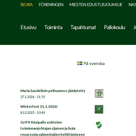
SEURA
FÖRENINGEN
MIESTEN EDUSTUSJOUKKUE
NAI
Etusivu
Toiminta
Tapahtumat
Pallokoulu
J
På svenska
Maria Sandelinin pelinumero jäädytetty
27.1.2026 - 11:55
Winterfest 31.1.2026!
8.12.2025 - 10:49
GrIFK Käsipallo esittelee
toiminnanjohtajan sijaisen ja lisää
resursseja valmentajien kehittämiseen