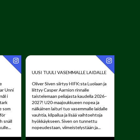
UUSI TUULI VASEMMALLE LAIDALLE ️
e
Oliver Siven siirtyy HIFK:sta Luolaan ja
har Unni
liittyy Casper Aarnion rinnalle
mål i
taistelemaan peliajasta kaudella 2026–
tark
2027!
U20‑maajoukkueen nopea ja
re som
nälkäinen laituri tuo vasemmalle laidalle
för
vauhtia, kilpailua ja lisää vaihtoehtoja
 snäll
hyökkäykseen. Siven on tunnettu
lle...
nopeudestaan, viimeistelystään ja...