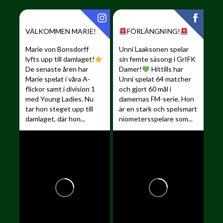
VÄLKOMMEN MARIE!
FÖRLÄNGNING!
Marie von Bonsdorff
Unni Laaksonen spelar
lyfts upp till damlaget!
sin femte säsong i GrIFK
De senaste åren har
Damer!
Hittills har
Marie spelat i våra A-
Unni spelat 64 matcher
flickor samt i division 1
och gjort 60 mål i
med Young Ladies. Nu
damernas FM-serie. Hon
tar hon steget upp till
är en stark och spelsmart
damlaget, där hon...
niometersspelare som...