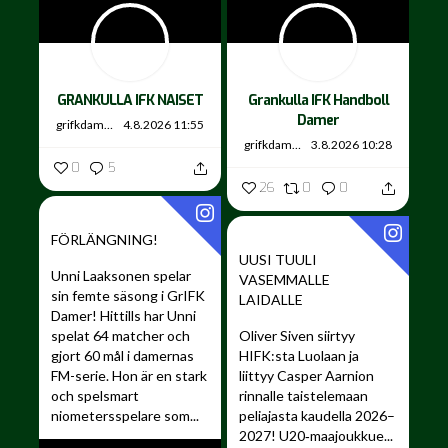
GRANKULLA IFK NAISET
Grankulla IFK Handboll
Damer
grifkdamer
4.8.2026 11:55
grifkdamer
3.8.2026 10:28
0
5
26
0
0
FÖRLÄNGNING!
UUSI TUULI
Unni Laaksonen spelar
VASEMMALLE
sin femte säsong i GrIFK
LAIDALLE ️
Damer!
Hittills har Unni
spelat 64 matcher och
Oliver Siven siirtyy
gjort 60 mål i damernas
HIFK:sta Luolaan ja
FM-serie. Hon är en stark
liittyy Casper Aarnion
och spelsmart
rinnalle taistelemaan
niometersspelare som...
peliajasta kaudella 2026–
2027!
U20‑maajoukkue...