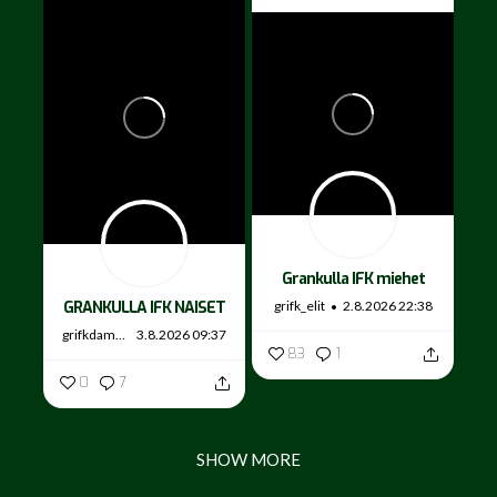
Grankulla IFK miehet
grifk_elit
2.8.2026 22:38
GRANKULLA IFK NAISET
grifkdamer
3.8.2026 09:37
83
1
0
7
SHOW MORE