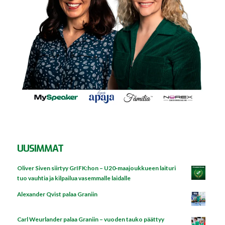
UUSIMMAT
Oliver Siven siirtyy GrIFK:hon – U20‑maajoukkueen laituri
tuo vauhtia ja kilpailua vasemmalle laidalle
Alexander Qvist palaa Graniin
Carl Weurlander palaa Graniin – vuoden tauko päättyy