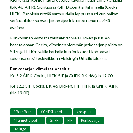
Kierroksen kolme muuta ottelua käydään lauantaina Karjaalla
(BK-46-ÅIFK), Siuntiossa (SIF-Dicken) ja Riihimäellä (Cocks-
HIFK). Panoksia riittää varmuudella loppuun asti kun paikat
sarjataulukossa ovat jumbosijaa lukuunottamatta vielä
avoinna.
Runkosarjan voitosta taistelevat vielä Dicken ja BK-46,
haastajanaan Cocks, viimeinen ylemmän jatkosarjan paikka on
SIF:n ja HIFK:n välillä katkolla kun joukkueet kohtaavat
toisensa ensi keskiviikkona Helsingin Urheilutalossa.
Runkosarjan viimeiset ottelut:
Ke 5.2 ÅIFK-Cocks, HIFK-SIF ja GrIFK-BK-46 (klo 19:00)
Ke 12.2 SIF-Cocks, BK-46-Dicken, PIF-HIFK ja GrIFK-ÅIFK
(klo 19:00).
#BomBom
#GrIFKHandball
#respect
,
,
,
#Tunnetta peliin
GrIFK
PIF
Runkosarja
,
,
,
,
SM-liiga