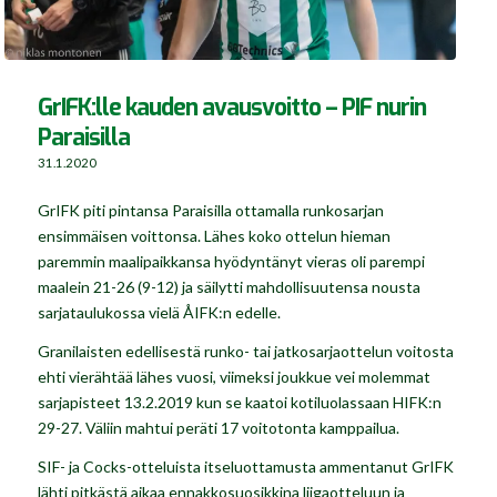
GrIFK:lle kauden avausvoitto – PIF nurin
Paraisilla
31.1.2020
GrIFK piti pintansa Paraisilla ottamalla runkosarjan
ensimmäisen voittonsa. Lähes koko ottelun hieman
paremmin maalipaikkansa hyödyntänyt vieras oli parempi
maalein 21-26 (9-12) ja säilytti mahdollisuutensa nousta
sarjataulukossa vielä ÅIFK:n edelle.
Granilaisten edellisestä runko- tai jatkosarjaottelun voitosta
ehti vierähtää lähes vuosi, viimeksi joukkue vei molemmat
sarjapisteet 13.2.2019 kun se kaatoi kotiluolassaan HIFK:n
29-27. Väliin mahtui peräti 17 voitotonta kamppailua.
SIF- ja Cocks-otteluista itseluottamusta ammentanut GrIFK
lähti pitkästä aikaa ennakkosuosikkina liigaotteluun ja