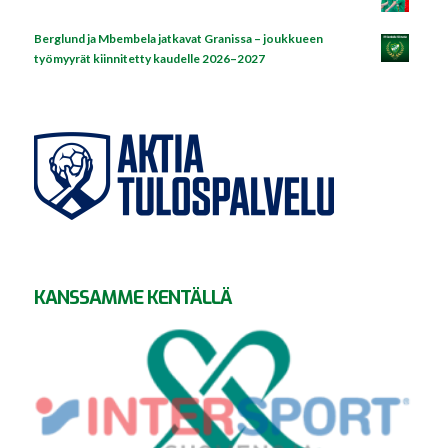
Berglund ja Mbembela jatkavat Granissa – joukkueen
työmyyrät kiinnitetty kaudelle 2026–2027
KANSSAMME KENTÄLLÄ