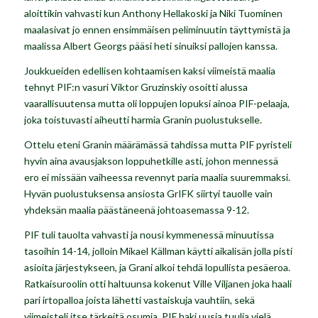
aloittikin vahvasti kun Anthony Hellakoski ja Niki Tuominen
maalasivat jo ennen ensimmäisen peliminuutin täyttymistä ja
maalissa Albert Georgs pääsi heti sinuiksi pallojen kanssa.
Joukkueiden edellisen kohtaamisen kaksi viimeistä maalia
tehnyt PIF:n vasuri Viktor Gruzinskiy osoitti alussa
vaarallisuutensa mutta oli loppujen lopuksi ainoa PIF-pelaaja,
joka toistuvasti aiheutti harmia Granin puolustukselle.
Ottelu eteni Granin määrämässä tahdissa mutta PIF pyristeli
hyvin aina avausjakson loppuhetkille asti, johon mennessä
ero ei missään vaiheessa revennyt paria maalia suuremmaksi.
Hyvän puolustuksensa ansiosta GrIFK siirtyi tauolle vain
yhdeksän maalia päästäneenä johtoasemassa 9-12.
PIF tuli tauolta vahvasti ja nousi kymmenessä minuutissa
tasoihin 14-14, jolloin Mikael Källman käytti aikalisän jolla pisti
asioita järjestykseen, ja Grani alkoi tehdä lopullista pesäeroa.
Ratkaisuroolin otti haltuunsa kokenut Ville Viljanen joka haali
pari irtopalloa joista lähetti vastaiskuja vauhtiin, sekä
viimeisteli itse tärkeitä osumia. PIF haki uusia tuulia vielä