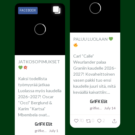
FACEBOOK
PALUU LUOLAAN
Carl “Calle”
JATKOSOPIMUKSET
Weurlander palaa
Graniin kaudelle 2026–
2027!
Kovaheittoinen
Kaksi todellista
vasen pakki tuo ensi
työmyyrää jatkaa
kaudelle juuri sitä, mitä
Luolassa myös kaudella
keväällä kaivattiin:...
2026–2027!
Oscar
GrIFK Elit
“Occi” Berglund &
grifkelit
July 14
Karim “Kartsa”
Mbembela ovat...
70
0
2
GrIFK Elit
grifkelit
July 1