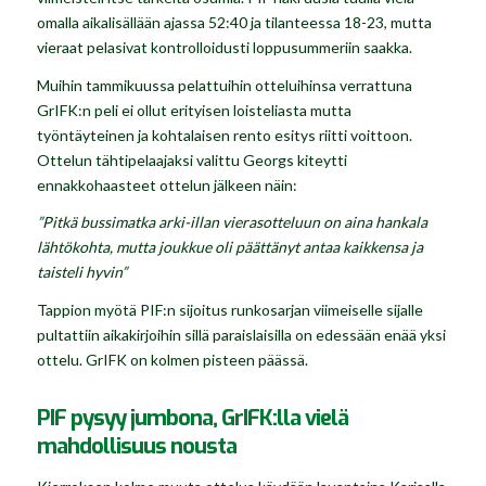
omalla aikalisällään ajassa 52:40 ja tilanteessa 18-23, mutta
vieraat pelasivat kontrolloidusti loppusummeriin saakka.
Muihin tammikuussa pelattuihin otteluihinsa verrattuna
GrIFK:n peli ei ollut erityisen loisteliasta mutta
työntäyteinen ja kohtalaisen rento esitys riitti voittoon.
Ottelun tähtipelaajaksi valittu Georgs kiteytti
ennakkohaasteet ottelun jälkeen näin:
”Pitkä bussimatka arki-illan vierasotteluun on aina hankala
lähtökohta, mutta joukkue oli päättänyt antaa kaikkensa ja
taisteli hyvin”
Tappion myötä PIF:n sijoitus runkosarjan viimeiselle sijalle
pultattiin aikakirjoihin sillä paraislaisilla on edessään enää yksi
ottelu. GrIFK on kolmen pisteen päässä.
PIF pysyy jumbona, GrIFK:lla vielä
mahdollisuus nousta