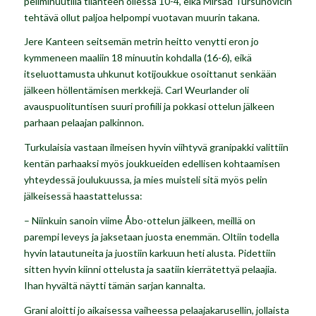
peliminuutilla tilanteen ollessa 10-4, eikä Mirsad Tursunovicin
tehtävä ollut paljoa helpompi vuotavan muurin takana.
Jere Kanteen seitsemän metrin heitto venytti eron jo
kymmeneen maaliin 18 minuutin kohdalla (16-6), eikä
itseluottamusta uhkunut kotijoukkue osoittanut senkään
jälkeen höllentämisen merkkejä. Carl Weurlander oli
avauspuolituntisen suuri profiili ja pokkasi ottelun jälkeen
parhaan pelaajan palkinnon.
Turkulaisia vastaan ilmeisen hyvin viihtyvä granipakki valittiin
kentän parhaaksi myös joukkueiden edellisen kohtaamisen
yhteydessä joulukuussa, ja mies muisteli sitä myös pelin
jälkeisessä haastattelussa:
– Niinkuin sanoin viime Åbo-ottelun jälkeen, meillä on
parempi leveys ja jaksetaan juosta enemmän. Oltiin todella
hyvin latautuneita ja juostiin karkuun heti alusta. Pidettiin
sitten hyvin kiinni ottelusta ja saatiin kierrätettyä pelaajia.
Ihan hyvältä näytti tämän sarjan kannalta.
Grani aloitti jo aikaisessa vaiheessa pelaajakarusellin, jollaista