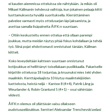
ei kauden aiemmissa otteluissa ole nähtykään. Ja mikäs oli
Mikael Källmanin tehdessä vaihtoja, kun jokainen pelaaja kiitti
luottamuksesta hyvällä suorituksella. Kierrättäminen
palvelee varmasti myös ottelusarjan läpi jaksamista, ja
asettaa samalla lisäpaineita ÅIFK:n suuntaan.
– Oltiin keskusteltu ennen ottelua että ollaan parempi
joukkue, mutta meidän täytyy pitää fokus kohdallaan ja tehdä
työ. Siinä pojat ehdottomasti onnistuivat tänään, Källman
kiitteli.
Koko leveydeltään kahteen suuntaan onnistunut
kotijoukkue ei hellittänyt toisellakaan puolikkaalla. Pakariselle
kirjattiin ottelussa 18 torjuntaa, ja kruunuksi mies teki yhden
maalinkin. Kenttäpelaajista 10 löytyy maalintekijöiden
luettelosta, heistä neljä – Kantee 8 (4+4), Patrik Lång ja
Weurlander 6, Robin Granlund 5 (4+1) – osui vähintään
viidesti.
ÅIFK:n olemus oli yllättävän vaisu ollakseen
pudotuspelijoukkue. Sentteri Aleksandar Trenchevski pelasi