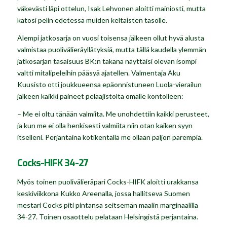
väkevästi läpi ottelun, Isak Lehvonen aloitti mainiosti, mutta
katosi pelin edetessä muiden keltaisten tasolle.
Alempi jatkosarja on vuosi toisensa jälkeen ollut hyvä alusta
valmistaa puolivälieräyllätyksiä, mutta tällä kaudella ylemmän
jatkosarjan tasaisuus BK:n takana näyttäisi olevan isompi
valtti mitalipeleihin pääsyä ajatellen. Valmentaja Aku
Kuusisto otti joukkueensa epäonnistuneen Luola-vierailun
jälkeen kaikki paineet pelaajistolta omalle kontolleen:
– Me ei oltu tänään valmiita. Me unohdettiin kaikki perusteet,
ja kun me ei olla henkisesti valmiita niin otan kaiken syyn
itselleni. Perjantaina kotikentällä me ollaan paljon parempia.
Cocks-HIFK 34-27
Myös toinen puolivälieräpari Cocks-HIFK aloitti urakkansa
keskiviikkona Kukko Areenalla, jossa hallitseva Suomen
mestari Cocks piti pintansa seitsemän maalin marginaalilla
34-27. Toinen osaottelu pelataan Helsingistä perjantaina.