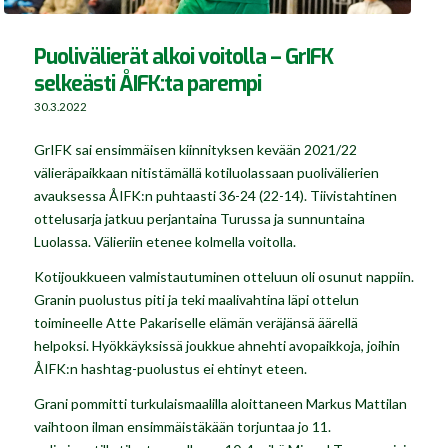
Puolivälierät alkoi voitolla – GrIFK
selkeästi ÅIFK:ta parempi
30.3.2022
GrIFK sai ensimmäisen kiinnityksen kevään 2021/22
välieräpaikkaan nitistämällä kotiluolassaan puolivälierien
avauksessa ÅIFK:n puhtaasti 36-24 (22-14). Tiivistahtinen
ottelusarja jatkuu perjantaina Turussa ja sunnuntaina
Luolassa. Välieriin etenee kolmella voitolla.
Kotijoukkueen valmistautuminen otteluun oli osunut nappiin.
Granin puolustus piti ja teki maalivahtina läpi ottelun
toimineelle Atte Pakariselle elämän veräjänsä äärellä
helpoksi. Hyökkäyksissä joukkue ahnehti avopaikkoja, joihin
ÅIFK:n hashtag-puolustus ei ehtinyt eteen.
Grani pommitti turkulaismaalilla aloittaneen Markus Mattilan
vaihtoon ilman ensimmäistäkään torjuntaa jo 11.