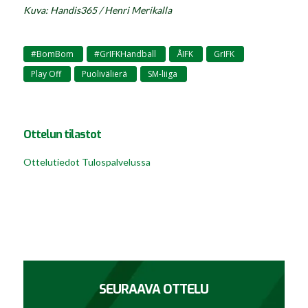
Kuva: Handis365 / Henri Merikalla
#BomBom
#GrIFKHandball
ÅIFK
GrIFK
,
,
,
,
Play Off
Puolivälierä
SM-liiga
,
,
Ottelun tilastot
Ottelutiedot Tulospalvelussa
SEURAAVA OTTELU