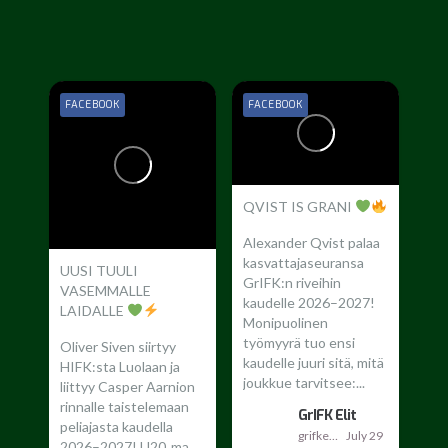
FACEBOOK
FACEBOOK
QVIST IS GRANI
Alexander Qvist palaa
kasvattajaseuransa
UUSI TUULI
GrIFK:n riveihin
VASEMMALLE
kaudelle 2026–2027!
LAIDALLE
Monipuolinen
työmyyrä tuo ensi
Oliver Siven siirtyy
kaudelle juuri sitä, mitä
HIFK:sta Luolaan ja
joukkue tarvitsee:...
liittyy Casper Aarnion
rinnalle taistelemaan
GrIFK Elit
peliajasta kaudella
grifkelit
July 29
2026–2027!
U20‑ma...