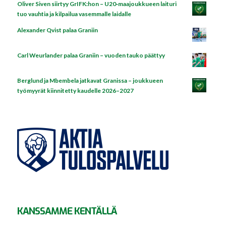
Oliver Siven siirtyy GrIFK:hon – U20‑maajoukkueen laituri
tuo vauhtia ja kilpailua vasemmalle laidalle
Alexander Qvist palaa Graniin
Carl Weurlander palaa Graniin – vuoden tauko päättyy
Berglund ja Mbembela jatkavat Granissa – joukkueen
työmyyrät kiinnitetty kaudelle 2026–2027
KANSSAMME KENTÄLLÄ