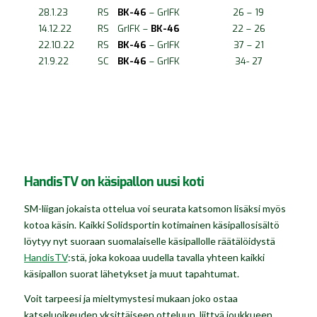
28.1.23
RS
BK-46
– GrIFK
26 – 19
14.12.22
RS
GrIFK –
BK-46
22 – 26
22.10.22
RS
BK-46
– GrIFK
37 – 21
21.9.22
SC
BK-46
– GrIFK
34- 27
HandisTV on käsipallon uusi koti
SM-liigan jokaista ottelua voi seurata katsomon lisäksi myös
kotoa käsin. Kaikki Solidsportin kotimainen käsipallosisältö
löytyy nyt suoraan suomalaiselle käsipallolle räätälöidystä
HandisTV
:stä, joka kokoaa uudella tavalla yhteen kaikki
käsipallon suorat lähetykset ja muut tapahtumat.
Voit tarpeesi ja mieltymystesi mukaan joko ostaa
katseluoikeuden yksittäiseen otteluun, liittyä joukkueen