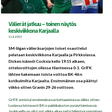
Välierät jatkuu – toinen näytös
keskiviikkona Karjaalla
11.4.2023
SM-liigan välieräsarjojen toiset osaottelut
pelataan keskiviikkona Karjaalla ja Pirkkolassa.
Dicken isännöi Cocksia kello 19:15 alkaen,
otteluvoittojen ollessa tilanteessa 0-1. GrIFK
lähtee hakemaan toista voittoa BK-46:n
kotikulmilta Karjaalta. Ensimmäinen osa päättyi
viikko sitten Granin 29-26 voittoon.
GrIFK onnistui ensimmäisessä kohtaamisessa viikko sitten
Luolassa loistavasti BK:n pakkikaluston pysäyttämisessä.
Joukkueilla on ollut nyt viikko aikaa paitsi hiljentyä pääsiäisen