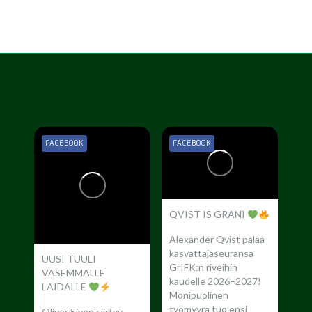
FACEBOOK
FACEBOOK
QVIST IS GRANI
Alexander Qvist palaa
kasvattajaseuransa
UUSI TUULI
GrIFK:n riveihin
VASEMMALLE
kaudelle 2026–2027!
LAIDALLE
Monipuolinen
työmyyrä tuo ensi
Oliver Siven siirtyy