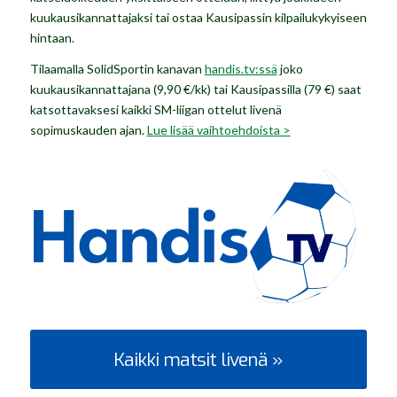
kuukausikannattajaksi tai ostaa Kausipassin kilpailukykyiseen
hintaan.
Tilaamalla SolidSportin kanavan
handis.tv:ssä
joko
kuukausikannattajana (9,90 €/kk) tai Kausipassilla (79 €) saat
katsottavaksesi kaikki SM-liigan ottelut livenä
sopimuskauden ajan.
Lue lisää vaihtoehdoista >
Kaikki matsit livenä »