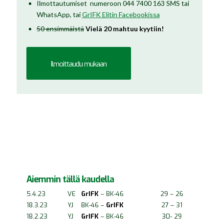
Ilmottautumiset numeroon 044 7400 163 SMS tai
WhatsApp, tai
GrIFK Elitin Facebookissa
50 ensimmäistä
Vielä 20 mahtuu kyytiin!
Ilmoittaudu mukaan
Aiemmin tällä kaudella
5.4.23
VE
GrIFK
– BK-46
29 – 26
18.3.23
YJ
BK-46 –
GrIFK
27 – 31
18.2.23
YJ
GrIFK
– BK-46
30- 29