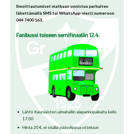
Ilmoittautumiset matkaan onnistuu parhaiten
lähettämällä SMS tai WhatsApp-viesti numeroon
044 7400 163.
Fanibussi toiseen semifinaaliin 12.4.
Lähtö Kauniaisten uimahallin alaparkkipaikalta kello
17:00
Hinta 20 €, ei sisällä pääsylippua otteluun