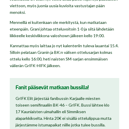
viettoon, myös juonia uusia kuvioita vastustajan pään
menoksi.
Menneillä ei kuitenkaan ole merkitystä, kun matkataan
eteenpäin. Grani johtaa otteluvoitoin 1-0 ja siitä lähdetään
liikkeelle keskiviikkona valoshown jälkeen kello 19:00.
Kannattaa myös laittaa jo nyt kalenteriin tuleva lauantai 15.4.
Silloin pelataan Granin ja BK:n välisen ottelusarjan kolmas
ottelu kello 16:00, heti naisten SM-sarjan ensimmäisen
välierän GrIFK-HIFK jälkeen.
Fanit pääsevät matkaan bussilla!
GrIFK Elit järjestää fanibussin Karjaalle miesten
toiseen semifinaaliin BK-46 – GrIFK. Bussi lähtee klo
17 Kauniaisten uimahallin eli Simmiksen
alaparkkikselta. Hinta 20€ ei sisällä ottelulippua mutta
järjestämme istumapaikat niille jotka tulee bussilla.