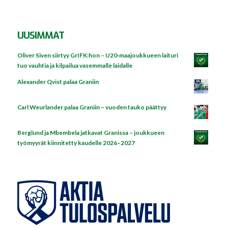
UUSIMMAT
Oliver Siven siirtyy GrIFK:hon – U20‑maajoukkueen laituri
tuo vauhtia ja kilpailua vasemmalle laidalle
Alexander Qvist palaa Graniin
Carl Weurlander palaa Graniin – vuoden tauko päättyy
Berglund ja Mbembela jatkavat Granissa – joukkueen
työmyyrät kiinnitetty kaudelle 2026–2027