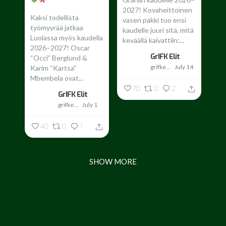
2027!
Kovaheittoinen
Kaksi todellista
vasen pakki tuo ensi
työmyyrää jatkaa
kaudelle juuri sitä, mitä
Luolassa myös kaudella
keväällä kaivattiin:...
2026–2027!
Oscar
GrIFK Elit
“Occi” Berglund &
grifkelit
July 14
Karim “Kartsa”
Mbembela ovat...
70
0
2
GrIFK Elit
grifkelit
July 1
40
0
1
SHOW MORE