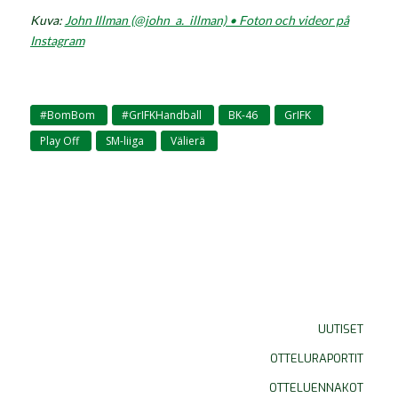
Kuva:
John Illman (@john_a._illman) • Foton och videor på
Instagram
#BomBom
#GrIFKHandball
BK-46
GrIFK
,
,
,
,
Play Off
SM-liiga
Välierä
,
,
UUTISET
OTTELURAPORTIT
OTTELUENNAKOT