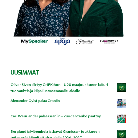
UUSIMMAT
Oliver Siven siirtyy GrIFK:hon – U20‑maajoukkueen laituri
tuo vauhtia ja kilpailua vasemmalle laidalle
Alexander Qvist palaa Graniin
Carl Weurlander palaa Graniin – vuoden tauko päättyy
Berglund ja Mbembela jatkavat Granissa – joukkueen
työmyyrät kiinnitetty kaudelle 2026–2027