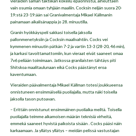
vieraiden saman taktiikan kokeilu epäonnistui, aiheuttaen
vain osumia omaan tyhjään maaliin. Cocksin neljän suora 20-
19:stä 23-19:ään sai Granivalmentaja Mikael Källmanin
painamaan aikalisänappia jo 28. minuutilla.
Granin hyökkäyspeli sakkasi toisella jaksolla
pallonmenetyksiin ja Cocksin maalivahtiin. Cocks vei
kymmenen minuutin pätkän 7-2 ja vartin 13-3 (28-20, 46 min),
ja karkasi tavoittamattomiin, kun vieraat eivät saaneet omaa
7v6 peliään toimimaan. Jatkossa granilaisten tähtäys piti
Shitskoa maalitaulunaan eikä Cocks päästänyt eroa
kaventumaan.
Vieraiden päävalmentaja Mikael Källman totesi joukkueensa
onnistuneen ensimmäisellä puoliajalla, mutta näki toisella
jaksolla tason putoavan.
– Erittäin onnistunut ensimmäinen puoliaika meiltä. Toisella
puoliajalla teimme aikamoisen määrän teknisiä virheitä,
emmekä saaneet hyvistä paikoista sisään . Cocks pääsi näin
karkaamaan. Ja yllätys yllätys – meidän pelissä vastustajan