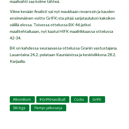
maalivahti saa kolme tähteä.
Viime kevään finalisti sai nyt maukkaan revanssin ja kauden
ensimmäinen voitto GrIFK:sta pitää sarjataulukon kaksikon
välillä elossa. Toisessa ottelussa BK-46 jatkoi
maalitehtailuaan, nyt kaatui HIFK maalirikkaassa ottelussa
42-34.
BK on kahdessa seuraavassa ottelussa Granin vastustajana.
Lauantaina 24.2. pelataan Kauniaisissa ja keskiviikkona 28.2.
Karjaalla.
#BomBom
#GrIFKHandball
Cocks
GrIFK
,
,
,
,
SM-liiga
Ylempi jatkosarja
,