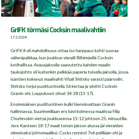
GrIFK törmäsi Cocksin maalivahtiin
17.2.2024
GrIFK:ll oli mahdollisuus ottaa iso harppaus kohti suoraa
välieräpaikkaa, kun joukkue vieraili Riihimäellä Cocksin
kotihallissa. Avausjaksolla saavutettu kahden maalin
taukojohto oli kuitenkin pelkkää paperia toisella jaksolla, jossa
isäntien kokenut maalivahti Vitali Shitsko varasti pääroolin.
Shitsko torjui puolituntisella 16 kertaa ja siivitti Cocksin
Granin ohi. Loppuluvut olivat 34-28 (15-17).
Ensimmäinen puolituntinen kulki hienokseltaan Granin
hallinnassa. Suurimmillaan ero kävi kolmessa maalissa Filip
Churlevskin vietyä joukkueensa 15-12 johtoon 25. minuutilla.
Jere Kanteen 18-17 maali toisen jakson alussa jäi vieraiden
viimeiseksi johtomaaliksi. Cocks rynnisti 7v6 pelillään ohi ja