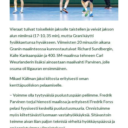
Vieraat tulivat toisellekin jaksolle taistellen ja veivät jakson
alun nimiinsä (17-10, 35 min), mutta Grani käytti
fysiikkaetunsa hyväkseen. Viimeisten 20 minuutin aikana
Granin maalinteossa kunnostautuivat Richard Sundbergin,
Kalle Kankaanpään ja 400. SM-maalinsa tehneen Carl
Weurlanderin lisäksi ainoastaan maalivahti Parvinen, jolle
osuma oli liigauran ensimmäinen.
Mikael Källman jakoi kiitosta erityisesti oman
kenttäpuoliskon pelaamiselle.
– Voimme olla tyytyväisiä puolustuspään peliimme. Fredrik
Parvinen torjui hienosti maalissa ja erityisesti Fredrik Forss
pelasi fyysisesti keskellä puolustusmuuria. Onnistuimme
myös kiitettävästi luomaan vastahyökkäyksiä. Sitävastoin
teimme aivan liian paljon teknisiä virheitä hyökkäyspäässä ja
epäonnistuimme viimeistelyssä.