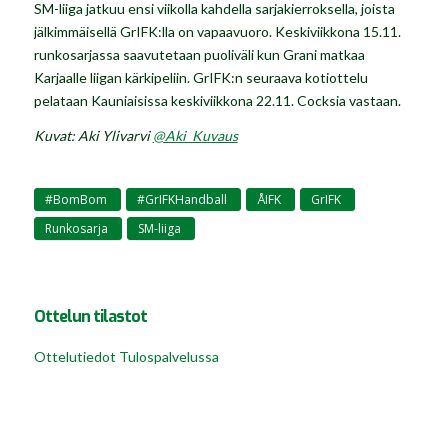
SM-liiga jatkuu ensi viikolla kahdella sarjakierroksella, joista
jälkimmäisellä GrIFK:lla on vapaavuoro. Keskiviikkona 15.11.
runkosarjassa saavutetaan puoliväli kun Grani matkaa
Karjaalle liigan kärkipeliin. GrIFK:n seuraava kotiottelu
pelataan Kauniaisissa keskiviikkona 22.11. Cocksia vastaan.
Kuvat: Aki Ylivarvi
@Aki_Kuvaus
#BomBom
#GrIFKHandball
ÅIFK
GrIFK
,
,
,
,
Runkosarja
SM-liiga
,
Ottelun tilastot
Ottelutiedot Tulospalvelussa