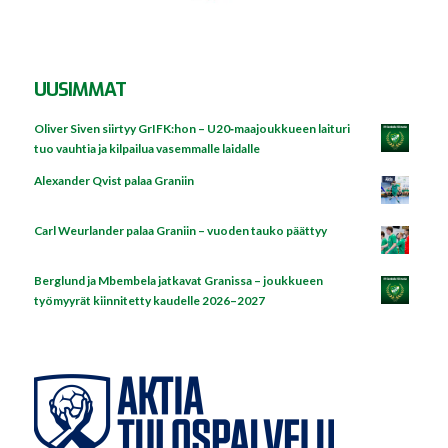
UUSIMMAT
Oliver Siven siirtyy GrIFK:hon – U20‑maajoukkueen laituri
tuo vauhtia ja kilpailua vasemmalle laidalle
Alexander Qvist palaa Graniin
Carl Weurlander palaa Graniin – vuoden tauko päättyy
Berglund ja Mbembela jatkavat Granissa – joukkueen
työmyyrät kiinnitetty kaudelle 2026–2027