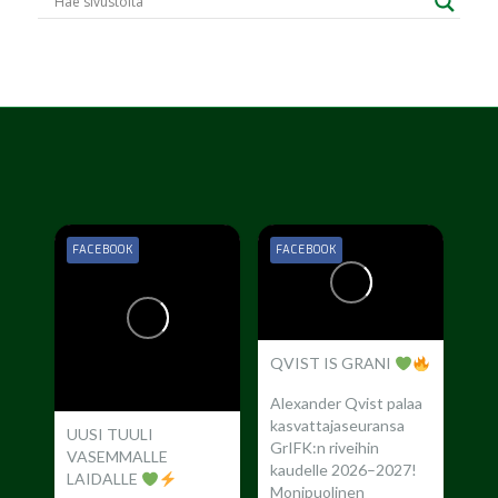
FACEBOOK
FACEBOOK
QVIST IS GRANI
Alexander Qvist palaa
kasvattajaseuransa
UUSI TUULI
GrIFK:n riveihin
VASEMMALLE
kaudelle 2026–2027!
LAIDALLE
Monipuolinen