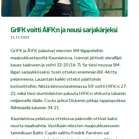
GrIFK voitti ÅIFK:n ja nousi sarjakärjeksi
11.11.2023
GrIFK ja ÅIFK palasivat miesten SM-liigapeleihin
maajoukkuetauolta Kauniaisissa. Isännät jättivät vierailijat
kauas taakseen ja voitti 32-20 (16-7). Se tiesi nousua SM-
liigan sarjaykköseksi, tosin ottelun enemmän BK-46:tta
pelanneena. Lauantain kaikki ottelut päättyivät
kotivoittoihin. Niistä kiinnostavimmassa SIF voitti HIFK:n 27-
22, mikä tiesi siuntiolaisten paluuta HIFK:n ohitusta takaisin
neljännelle tilalle. Cocks jatkoi Dickenin pitkää tappioputkea
Riihimäellä lukemin 34-21.
Kauniaisissa pelatussa ottelussa pääroolin ottivat kaksi
nuorta maalivahtia. Vastikään miesten maajoukkueeseen
tammikuun Baltic Cupiin valittu Fredrik Parvinen sai