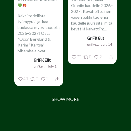
Graniin kaudelle 2026–
2027!
Kovaheittoinen
Kaksi todellista
vasen pakki tuo ensi
työmyyrää jatkaa
kaudelle juuri sitä, mitä
Luolassa myös kaudella
keväällä kaivattiin:...
2026–2027!
Oscar
GrIFK Elit
“Occi” Berglund &
grifkelit
July 14
Karim “Kartsa”
Mbembela ovat...
70
0
2
GrIFK Elit
grifkelit
July 1
40
0
1
SHOW MORE