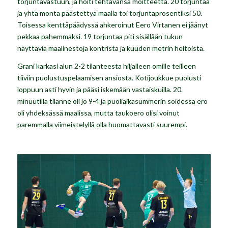
torjuntavastuun, ja hoiti tehtävänsä moitteetta. 20 torjuntaa
ja yhtä monta päästettyä maalia toi torjuntaprosentiksi 50.
Toisessa kenttäpäädyssä ahkeroinut Eero Virtanen ei jäänyt
pekkaa pahemmaksi. 19 torjuntaa piti sisällään tukun
näyttäviä maalinestoja kontrista ja kuuden metrin heitoista.
Grani karkasi alun 2-2 tilanteesta hiljalleen omille teilleen
tiiviin puolustuspelaamisen ansiosta. Kotijoukkue puolusti
loppuun asti hyvin ja pääsi iskemään vastaiskuilla. 20.
minuutilla tilanne oli jo 9-4 ja puoliaikasummerin soidessa ero
oli yhdeksässä maalissa, mutta taukoero olisi voinut
paremmalla viimeistelyllä olla huomattavasti suurempi.